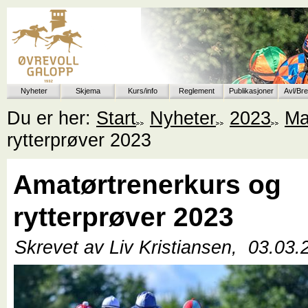
Nyheter
Skjema
Kurs/info
Reglement
Publikasjoner
Avl/Br
Du er her:
Start
Nyheter
2023
Ma
rytterprøver 2023
Amatørtrenerkurs og
rytterprøver 2023
Skrevet av Liv Kristiansen,
03.03.