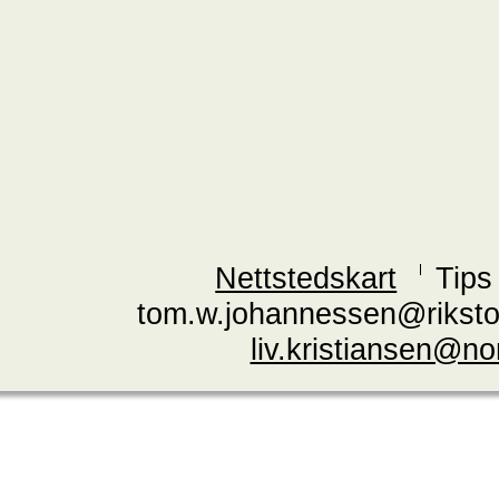
Nettstedskart
Tips
tom.w.johannessen@riksto
liv.kristiansen@n