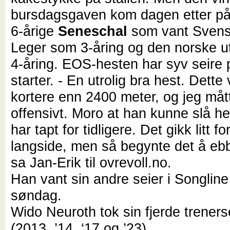
bursdagsgaven kom dagen etter på
6-årige
Seneschal
som vant Svens
Leger som 3-åring og den norske 
4-åring. EOS-hesten har syv seire 
starter. - En utrolig bra hest. Dette v
kortere enn 2400 meter, og jeg måtte
offensivt. Moro at han kunne slå h
har tapt for tidligere. Det gikk litt fo
langside, men så begynte det å ebb
sa Jan-Erik til ovrevoll.no.
Han vant sin andre seier i Songline
søndag.
Wido Neuroth tok sin fjerde trenerse
(2013, ’14, ‘17 og ’23).