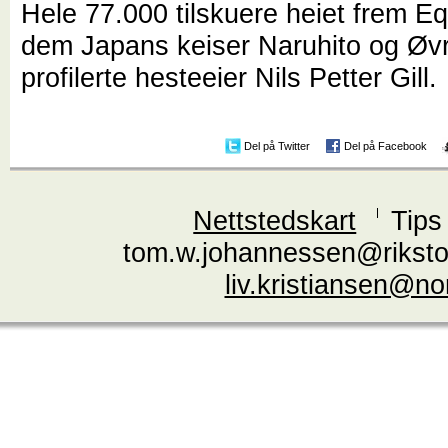
Hele 77.000 tilskuere heiet frem Eq
dem Japans keiser Naruhito og Øvr
profilerte hesteeier Nils Petter Gill.
Del på Twitter
Del på Facebook
Nettstedskart
Tips
tom.w.johannessen@riksto
liv.kristiansen@n