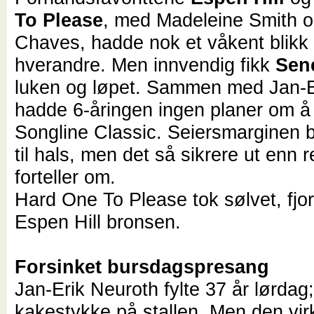
To Please
, med Madeleine Smith o
Chaves, hadde nok et våkent blikk
hverandre. Men innvendig fikk
Sen
luken og løpet. Sammen med Jan-E
hadde 6-åringen ingen planer om å
Songline Classic. Seiersmarginen b
til hals, men det så sikrere ut enn r
forteller om.
Hard One To Please tok sølvet, fjo
Espen Hill bronsen.
Forsinket bursdagspresang
Jan-Erik Neuroth fylte 37 år lørdag;
kakestykke på stallen. Men den vir