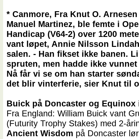
* Canmore, Fra Knut O. Arnese
Manuel Martinez, ble femte i Op
Handicap (V64-2) over 1200 met
vant løpet, Annie Nilsson Lindahl
salen. - Han fikset ikke banen. Li
spruten, men hadde ikke vunnet 
Nå får vi se om han starter sønd
det blir vinterferie, sier Knut til
Buick på Doncaster og Equinox 
Fra England: William Buick vant G
(Futurity Trophy Stakes) med 2-åri
Ancient Wisdom
på Doncaster lør