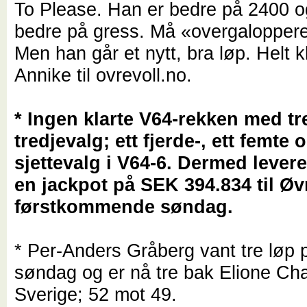
To Please. Han er bedre på 2400 
bedre på gress. Må «overgaloppere» 
Men han går et nytt, bra løp. Helt kl
Annike til ovrevoll.no.
* Ingen klarte V64-rekken med tr
tredjevalg; ett fjerde-, ett femte o
sjettevalg i V64-6. Dermed lever
en jackpot på SEK 394.834 til Øv
førstkommende søndag.
* Per-Anders Gråberg vant tre løp 
søndag og er nå tre bak Elione Cha
Sverige; 52 mot 49.