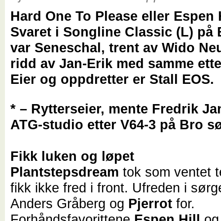
Hard One To Please eller Espen 
Svaret i Songline Classic (L) på
var Seneschal, trent av Wido Ne
ridd av Jan-Erik med samme ett
Eier og oppdretter er Stall EOS
* – Rytterseier, mente Fredrik Ja
ATG-studio etter V64-3 på Bro s
Fikk luken og løpet
Plantstepsdream
tok som ventet 
fikk ikke fred i front. Ufreden i sørg
Anders Gråberg og
Pjerrot
for.
Forhåndsfavorittene
Espen Hill
o