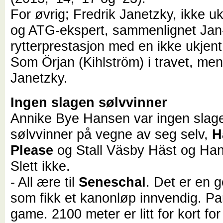
For øvrig; Fredrik Janetzky, ikke u
og ATG-ekspert, sammenlignet Jan
rytterprestasjon med en ikke ukjent
Som Örjan (Kihlström) i travet, men
Janetzky.
Ingen slagen sølvvinner
Annike Bye Hansen var ingen slag
sølvvinner på vegne av seg selv,
H
Please
og Stall Väsby Häst og Han
Slett ikke.
- All ære til
Seneschal
. Det er en 
som fikk et kanonløp innvendig. Par
game. 2100 meter er litt for kort f