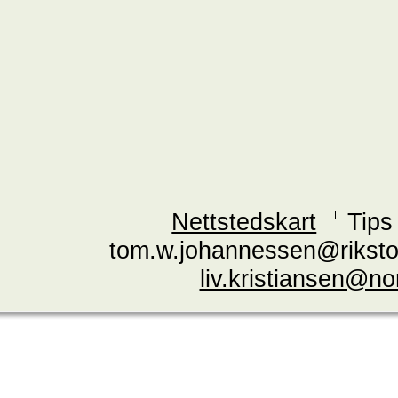
Nettstedskart
Tips
tom.w.johannessen@riksto
liv.kristiansen@n