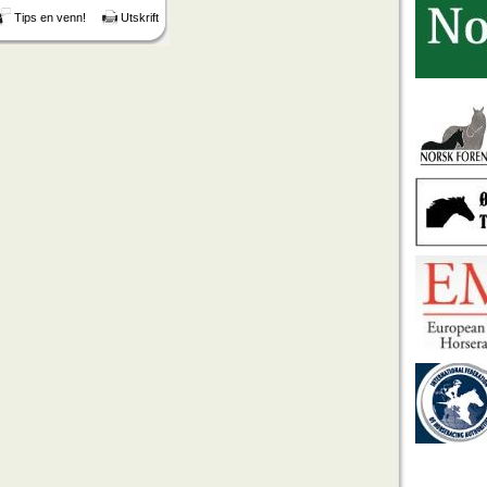
Tips en venn!
Utskrift