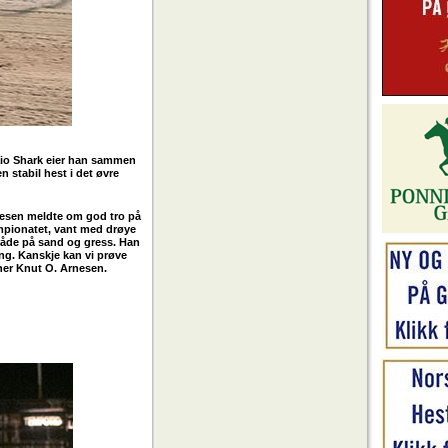
aio Shark eier han sammen
en stabil hest i det øvre
rnesen meldte om god tro på
ampionatet, vant med drøye
 både på sand og gress. Han
ong. Kanskje kan vi prøve
ner Knut O. Arnesen.