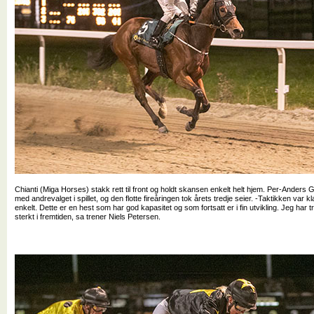
Chianti (Miga Horses) stakk rett til front og holdt skansen enkelt helt hjem. Per-Anders 
med andrevalget i spillet, og den flotte fireåringen tok årets tredje seier. -Taktikken var kl
enkelt. Dette er en hest som har god kapasitet og som fortsatt er i fin utvikling. Jeg har
sterkt i fremtiden, sa trener Niels Petersen.