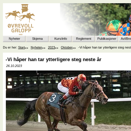
Nyheter
Skjema
Kurs/info
Reglement
Publikasjoner
Avl/Br
Du er her:
Start
Nyheter
2023
Oktober
-Vi håper han tar ytterligere steg nes
-Vi håper han tar ytterligere steg neste år
26.10.2023