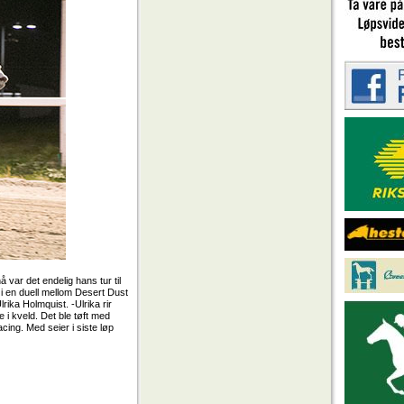
var det endelig hans tur til
i en duell mellom Desert Dust
rika Holmquist. -Ulrika rir
e i kveld. Det ble tøft med
acing. Med seier i siste løp