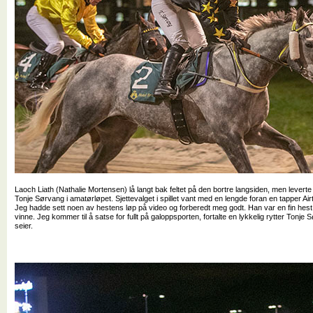
Laoch Liath (Nathalie Mortensen) lå langt bak feltet på den bortre langsiden, men leverte
Tonje Sørvang i amatørløpet. Sjettevalget i spillet vant med en lengde foran en tapper Airt
Jeg hadde sett noen av hestens løp på video og forberedt meg godt. Han var en fin hest å 
vinne. Jeg kommer til å satse for fullt på galoppsporten, fortalte en lykkelig rytter Tonje 
seier.