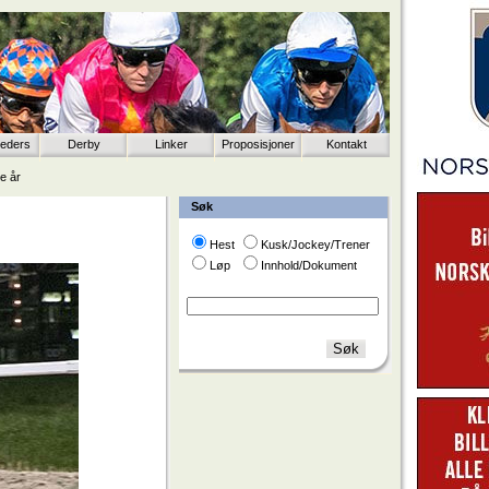
eeders
Derby
Linker
Proposisjoner
Kontakt
te år
Søk
Hest
Kusk/Jockey/Trener
Løp
Innhold/Dokument