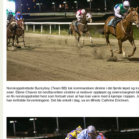
Norskoppdrettede Buckyboy (Team BB) tok kommandoen direkte i det fjerde løpet og tra
seier. Elione Chaves lot nestfavoritten strekke ut nedover oppløpet og seiersmarginen bl
en fin norskoppdrettet hest som fortsatt viser at han kan være med å kjempe i toppen. J
han innfridde forventningene. Det ble enkelt i dag, sa en tilfreds Cathrine Erichsen.