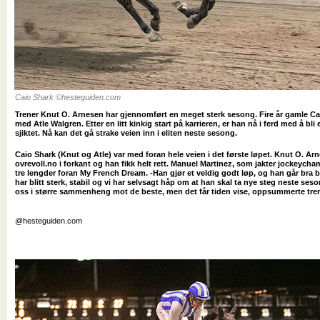
Caio Shark ©hesteguiden.com
Trener Knut O. Arnesen har gjennomført en meget sterk sesong. Fire år gamle C
med Atle Walgren. Etter en litt kinkig start på karrieren, er han nå i ferd med å bli 
sjiktet. Nå kan det gå strake veien inn i eliten neste sesong.
Caio Shark (Knut og Atle) var med foran hele veien i det første løpet. Knut O. A
ovrevoll.no i forkant og han fikk helt rett. Manuel Martinez, som jakter jockeych
tre lengder foran My French Dream. -Han gjør et veldig godt løp, og han går bra
har blitt sterk, stabil og vi har selvsagt håp om at han skal ta nye steg neste ses
oss i større sammenheng mot de beste, men det får tiden vise, oppsummerte tre
@hesteguiden.com