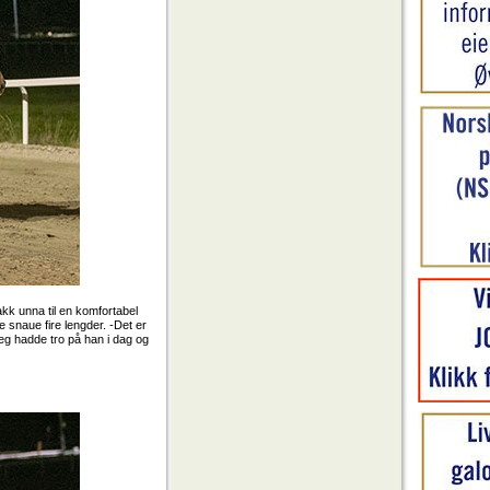
kk unna til en komfortabel
e snaue fire lengder. -Det er
eg hadde tro på han i dag og