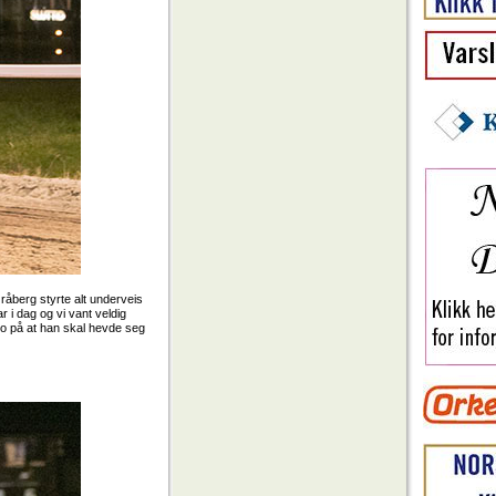
Gråberg styrte alt underveis
ar i dag og vi vant veldig
 tro på at han skal hevde seg