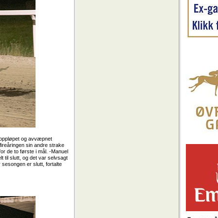
på oppløpet og avvæpnet
ireåringen sin andre strake
or de to første i mål. -Manuel
til slutt, og det var selvsagt
sesongen er slutt, fortalte