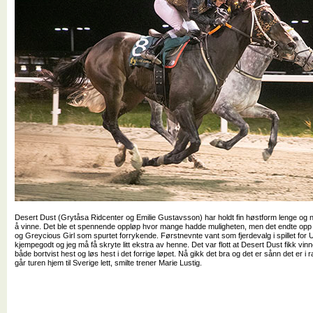
Desert Dust (Grytåsa Ridcenter og Emilie Gustavsson) har holdt fin høstform lenge og nå 
å vinne. Det ble et spennende oppløp hvor mange hadde muligheten, men det endte opp 
og Greycious Girl som spurtet forrykende. Førstnevnte vant som fjerdevalg i spillet for Ul
kjempegodt og jeg må få skryte litt ekstra av henne. Det var flott at Desert Dust fikk vinn
både bortvist hest og løs hest i det forrige løpet. Nå gikk det bra og det er sånn det er i r
går turen hjem til Sverige lett, smilte trener Marie Lustig.