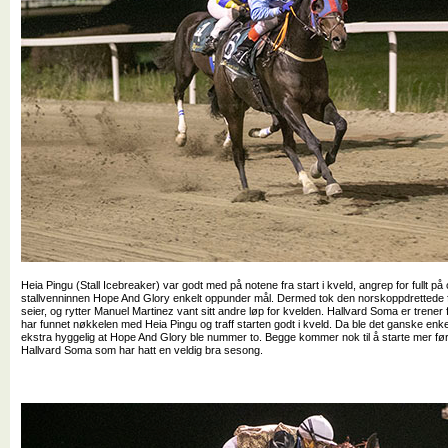
Heia Pingu (Stall Icebreaker) var godt med på notene fra start i kveld, angrep for fullt 
stallvenninnen Hope And Glory enkelt oppunder mål. Dermed tok den norskoppdrettede f
seier, og rytter Manuel Martinez vant sitt andre løp for kvelden. Hallvard Soma er trener f
har funnet nøkkelen med Heia Pingu og traff starten godt i kveld. Da ble det ganske enkelt 
ekstra hyggelig at Hope And Glory ble nummer to. Begge kommer nok til å starte mer før 
Hallvard Soma som har hatt en veldig bra sesong.