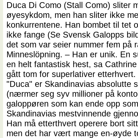
Duca Di Como (Stall Como) sliter 
øyesykdom, men han sliter ikke m
konkurrentene. Han bombet til tet o
ikke fange (Se Svensk Galopps bild
det som var seier nummer fem på r
Minneslöpning. – Han er unik. En s
en helt fantastisk hest, sa Cathrin
gått tom for superlativer etterhvert.
"Duca" er Skandinavias absolutte s
(nærmer seg syv millioner på konto
galoppøren som kan ende opp so
Skandinavias mestvinnende gjennom
Han må etterthvert operere bort sit
men det har vært mange en-øyde t