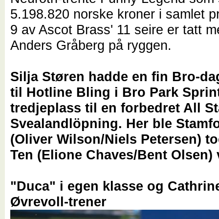
5.198.820 norske kroner i samlet 
9 av Ascot Brass' 11 seire er tatt 
Anders Gråberg på ryggen.
Silja Støren hadde en fin Bro-d
til Hotline Bling i Bro Park Sprin
tredjeplass til en forbedret All St
Svealandlöpning. Her ble Stamfo
(Oliver Wilson/Niels Petersen) to
Ten (Elione Chaves/Bent Olsen) 
"Duca" i egen klasse og Cathrin
Øvrevoll-trener