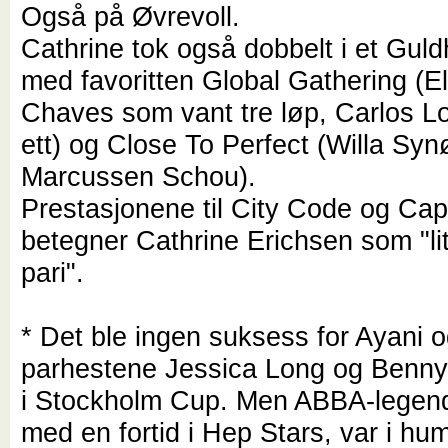
Også på Øvrevoll.
Cathrine tok også dobbelt i et Gul
med favoritten Global Gathering (E
Chaves som vant tre løp, Carlos L
ett) og Close To Perfect (Willa Sy
Marcussen Schou).
Prestasjonene til City Code og Ca
betegner Cathrine Erichsen som "li
pari".
* Det ble ingen suksess for Ayani 
parhestene Jessica Long og Benn
i Stockholm Cup. Men ABBA-legen
med en fortid i Hep Stars, var i hu