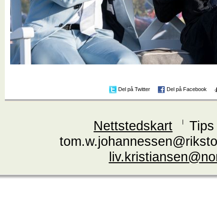
Del på Twitter
Del på Facebook
Nettstedskart
Tips
tom.w.johannessen@riksto
liv.kristiansen@n