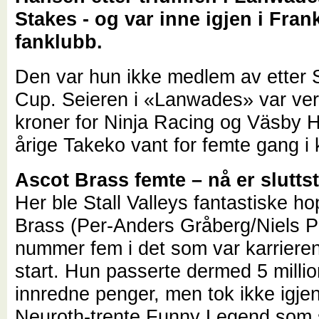
Stakes - og var inne igjen i Fran
fanklubb.
Den var hun ikke medlem av etter
Cup. Seieren i «Lanwades» var ve
kroner for Ninja Racing og Väsby H
årige Takeko vant for femte gang i 
Ascot Brass femte – nå er sluttst
Her ble Stall Valleys fantastiske h
Brass (Per-Anders Gråberg/Niels P
nummer fem i det som var karrieren
start. Hun passerte dermed 5 millio
innredne penger, men tok ikke igje
Neuroth-trente Funny Legend som 