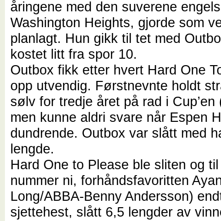
åringene med den suverene engels
Washington Heights, gjorde som ve
planlagt. Hun gikk til tet med Outb
kostet litt fra spor 10.
Outbox fikk etter hvert Hard One T
opp utvendig. Førstnevnte holdt str
sølv for tredje året på rad i Cup’en
men kunne aldri svare når Espen H
dundrende. Outbox var slått med 
lengde.
Hard One to Please ble sliten og til 
nummer ni, forhåndsfavoritten Ayan
Long/ABBA-Benny Andersson) end
sjettehest, slått 6,5 lengder av vin