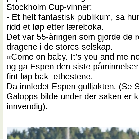
Stockholm Cup-vinner:
- Et helt fantastisk publikum, sa hu
ridd et løp etter læreboka.
Det var 55-åringen som gjorde de r
dragene i de stores selskap.
«Come on baby. It’s you and me n
og ga Espen den siste påminnelsen 
fint løp bak tethestene.
Da innledet Espen gulljakten. (Se
Galopps bilde under der saken er k
innvendig).