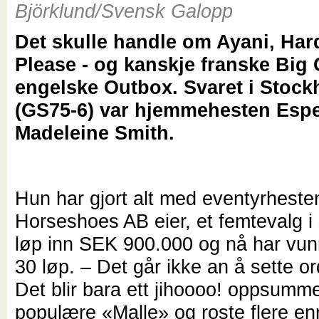
Björklund/Svensk Galopp
Det skulle handle om Ayani, Ha
Please - og kanskje franske Big 
engelske Outbox. Svaret i Stoc
(GS75-6) var hjemmehesten Espe
Madeleine Smith.
Hun har gjort alt med eventyrhest
Horseshoes AB eier, et femtevalg i 
løp inn SEK 900.000 og nå har vun
30 løp. – Det går ikke an å sette or
Det blir bara ett jihoooo! oppsumm
populære «Malle» og roste flere en