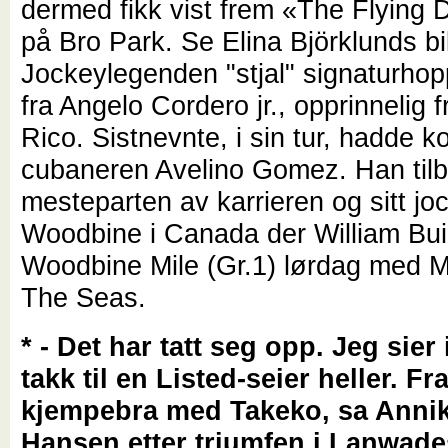
dermed fikk vist frem «The Flying
på Bro Park. Se Elina Björklunds bi
Jockeylegenden "stjal" signaturhop
fra Angelo Cordero jr., opprinnelig 
Rico. Sistnevnte, i sin tur, hadde ko
cubaneren Avelino Gomez. Han tilb
mesteparten av karrieren og sitt jo
Woodbine i Canada der William Bui
Woodbine Mile (Gr.1) lørdag med M
The Seas.
* - Det har tatt seg opp. Jeg sier 
takk til en Listed-seier heller. Fr
kjempebra med Takeko, sa Anni
Hansen etter triumfen i Lanwade