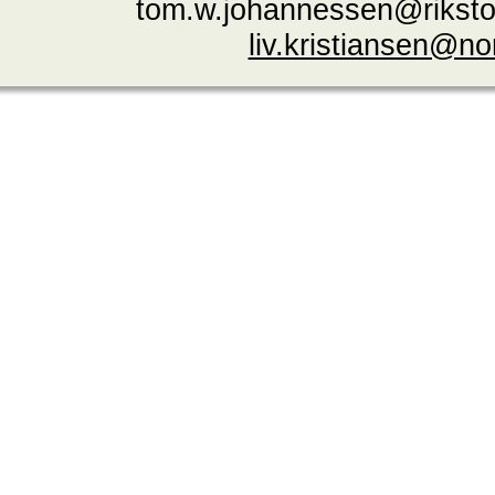
tom.w.johannessen@riksto
liv.kristiansen@n