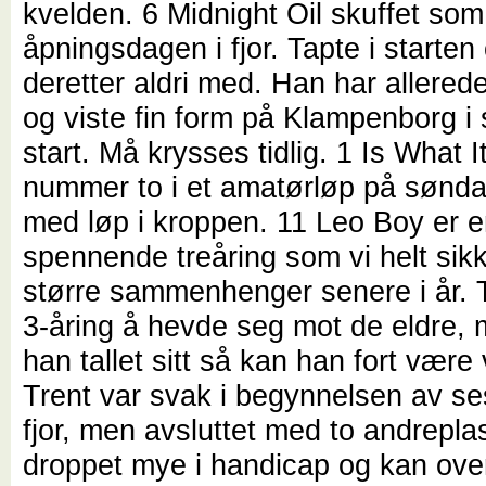
kvelden. 6 Midnight Oil skuffet som 
åpningsdagen i fjor. Tapte i starten
deretter aldri med. Han har allerede 
og viste fin form på Klampenborg i s
start. Må krysses tidlig. 1 Is What It
nummer to i et amatørløp på sønda
med løp i kroppen. 11 Leo Boy er 
spennende treåring som vi helt sikke
større sammenhenger senere i år. T
3-åring å hevde seg mot de eldre, 
han tallet sitt så kan han fort være
Trent var svak i begynnelsen av s
fjor, men avsluttet med to andrepla
droppet mye i handicap og kan ove