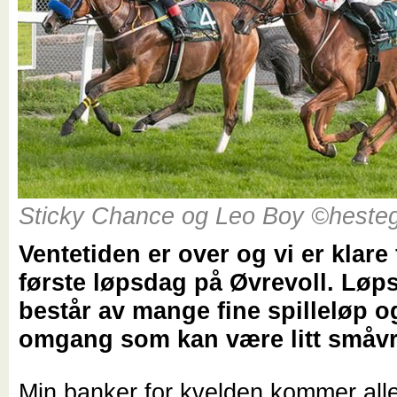
Sticky Chance og Leo Boy ©heste
Ventetiden er over og vi er klare 
første løpsdag på Øvrevoll. Lø
består av mange fine spilleløp o
omgang som kan være litt småv
Min banker for kvelden kommer alle