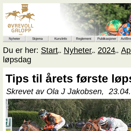
Nyheter
Skjema
Kurs/info
Reglement
Publikasjoner
Avl/Br
Du er her:
Start
Nyheter
2024
Apr
løpsdag
Tips til årets første lø
Skrevet av Ola J Jakobsen,
23.04