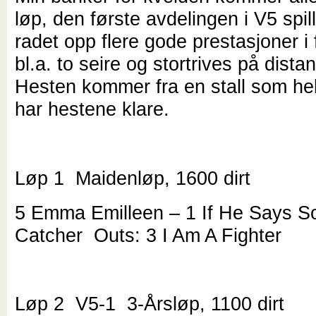
løp, den første avdelingen i V5 spil
radet opp flere gode prestasjoner i
bl.a. to seire og stortrives på dista
Hesten kommer fra en stall som hel
har hestene klare.
Løp 1 Maidenløp, 1600 dirt
5 Emma Emilleen – 1 If He Says S
Catcher Outs: 3 I Am A Fighter
Løp 2 V5-1 3-Årsløp, 1100 dirt