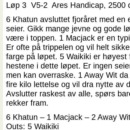
Løp 3 V5-2 Ares Handicap, 2500 d
6 Khatun avsluttet fjoråret med en e
seier. Gikk mange jevne og gode lø
være i toppen. 1 Macjack er en typ
Er ofte på trippelen og vil helt sikke
farge på løpet. 5 Waikiki er høyest 
hestene i dette løpet. Er ingen sei
men kan overraske. 1 Away Wit da 
fire kilo lettelse og vil dra nytte av 
Avslutter raskest av alle, spørs ba
rekker fram.
6 Khatun – 1 Macjack – 2 Away Wi
Outs: 5 Waikiki