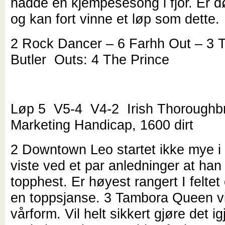
hadde en kjempesesong i fjor. Er d
og kan fort vinne et løp som dette.
2 Rock Dancer – 6 Farhh Out – 3 
Butler Outs: 4 The Prince
Løp 5 V5-4 V4-2 Irish Thoroughb
Marketing Handicap, 1600 dirt
2 Downtown Leo startet ikke mye i 
viste ved et par anledninger at han
topphest. Er høyest rangert I feltet
en toppsjanse. 3 Tambora Queen vis
vårform. Vil helt sikkert gjøre det i