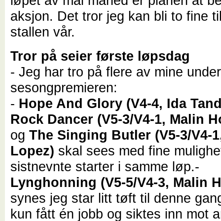
løpet av mai måned er planen at be
aksjon. Det tror jeg kan bli to fine t
stallen vår.
Tror på seier første løpsdag
- Jeg har tro på flere av mine unde
sesongpremieren:
-
Hope And Glory (V4-4, Ida Tan
Rock Dancer (V5-3/V4-1, Malin 
og
The Singing Butler (V5-3/V4-1
Lopez)
skal sees med fine mulighet
sistnevnte starter i samme løp.
-
Lynghonning (V5-5/V4-3, Malin 
synes jeg star litt tøft til denne g
kun fått én jobb og siktes inn mot 