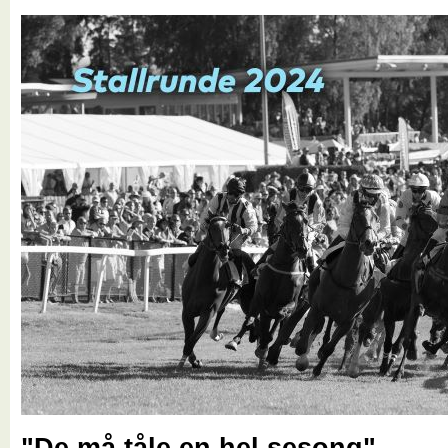
"De må tåle en hel sesong"