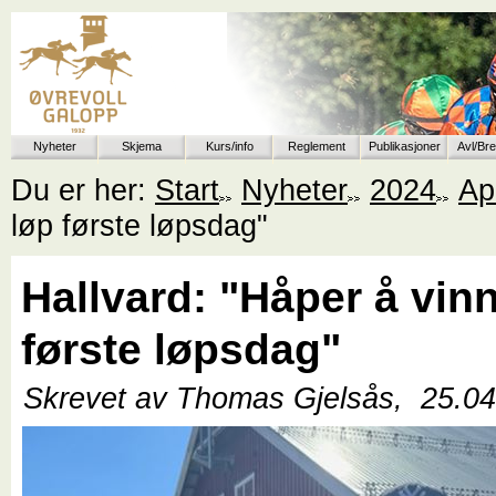
Nyheter
Skjema
Kurs/info
Reglement
Publikasjoner
Avl/Br
Du er her:
Start
Nyheter
2024
Apr
løp første løpsdag"
Hallvard: "Håper å vin
første løpsdag"
Skrevet av Thomas Gjelsås,
25.0