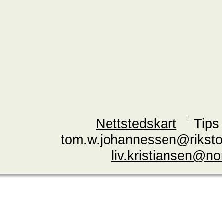
Nettstedskart
Tips
tom.w.johannessen@riksto
liv.kristiansen@n