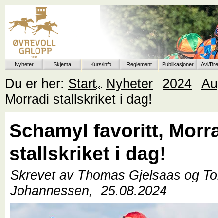
Nyheter
Skjema
Kurs/info
Reglement
Publikasjoner
Avl/Br
Du er her:
Start
Nyheter
2024
Au
Morradi stallskriket i dag!
Schamyl favoritt, Morr
stallskriket i dag!
Skrevet av Thomas Gjelsaas og T
Johannessen,
25.08.2024