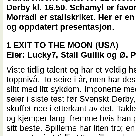
Derby kl. 16.50. Schamyl er favori
Morradi er stallskriket. Her er en
og oppdatert presentasjon.
1 EXIT TO THE MOON (USA)
Eier: Lucky7, Stall Gullik og Ø.
Viste tidlig talent og har et veldig h
toppnivå. To seire i år, men har de
slitt med litt sykdom. Imponerte med
seier i siste test før Svenskt Derby
skuffet noe i etterkant av det. Takl
og kjemper langt fremme hvis han 
sitt beste. Spillerne har liten tro; e