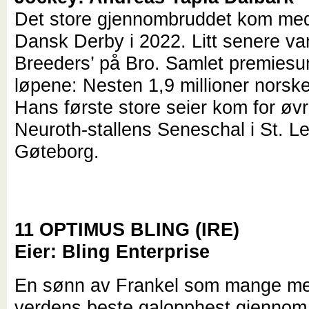
Det store gjennombruddet kom med 
Dansk Derby i 2022. Litt senere v
Breeders’ på Bro. Samlet premiesu
løpene: Nesten 1,9 millioner norske
Hans første store seier kom for øv
Neuroth-stallens Seneschal i St. L
Gøteborg.
11 OPTIMUS BLING (IRE)
Eier: Bling Enterprise
En sønn av Frankel som mange me
verdens beste galopphest gjennom 