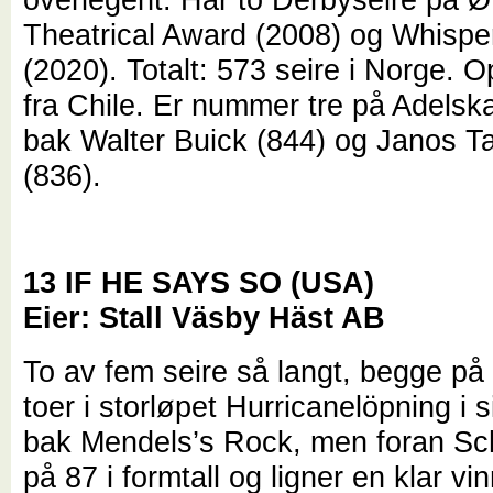
Theatrical Award (2008) og Whisp
(2020). Totalt: 573 seire i Norge. O
fra Chile. Er nummer tre på Adelsk
bak Walter Buick (844) og Janos T
(836).
13 IF HE SAYS SO (USA)
Eier: Stall Väsby Häst AB
To av fem seire så langt, begge på d
toer i storløpet Hurricanelöpning i s
bak Mendels’s Rock, men foran Sc
på 87 i formtall og ligner en klar v