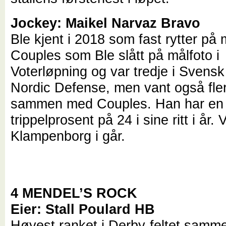
Jockey: Maikel Narvaz Bravo
Ble kjent i 2018 som fast rytter på
Couples som Ble slått på målfoto i
Voterløpning og var tredje i Svens
Nordic Defense, men vant også fle
sammen med Couples. Han har en
trippelprosent på 24 i sine ritt i år.
Klampenborg i går.
4 MENDEL’S ROCK
Eier: Stall Poulard HB
Høyest ranket i Derby-feltet sam