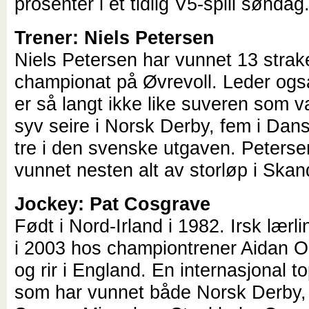
prosenter i et tidlig V5-spill søndag
Trener: Niels Petersen
Niels Petersen har vunnet 13 strak
championat på Øvrevoll. Leder også
er så langt ikke like suveren som v
syv seire i Norsk Derby, fem i Dan
tre i den svenske utgaven. Peterse
vunnet nesten alt av storløp i Skan
Jockey: Pat Cosgrave
Født i Nord-Irland i 1982. Irsk lær
i 2003 hos championtrener Aidan O
og rir i England. En internasjonal t
som har vunnet både Norsk Derby, 