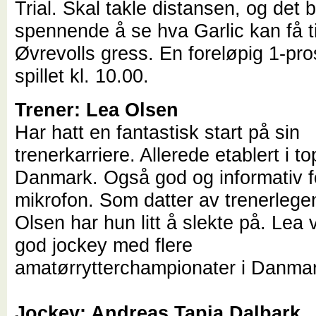
Trial. Skal takle distansen, og det bl
spennende å se hva Garlic kan få ti
Øvrevolls gress. En foreløpig 1-pro
spillet kl. 10.00.
Trener: Lea Olsen
Har hatt en fantastisk start på sin
trenerkarriere. Allerede etablert i t
Danmark. Også god og informativ f
mikrofon. Som datter av trenerleg
Olsen har hun litt å slekte på. Lea 
god jockey med flere
amatørrytterchampionater i Danma
Jockey: Andreas Tapia Dalbark