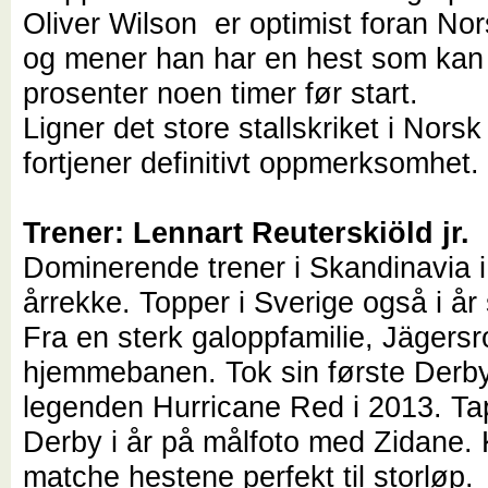
Oliver Wilson er optimist foran No
og mener han har en hest som kan 
prosenter noen timer før start.
Ligner det store stallskriket i Nors
fortjener definitivt oppmerksomhet.
Trener: Lennart Reuterskiöld jr.
Dominerende trener i Skandinavia i
årrekke. Topper i Sverige også i år 
Fra en sterk galoppfamilie, Jägersr
hjemmebanen. Tok sin første Derb
legenden Hurricane Red i 2013. T
Derby i år på målfoto med Zidane. K
matche hestene perfekt til storløp.