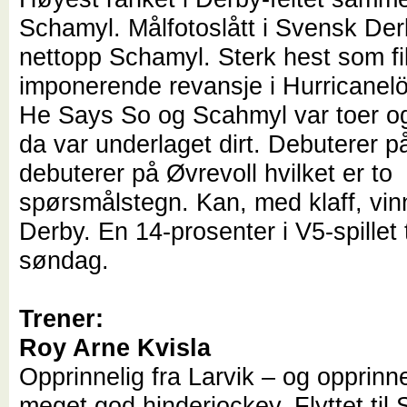
Schamyl. Målfotoslått i Svensk De
nettopp Schamyl. Sterk hest som f
imponerende revansje i Hurricanelö
He Says So og Scahmyl var toer og
da var underlaget dirt. Debuterer p
debuterer på Øvrevoll hvilket er to
spørsmålstegn. Kan, med klaff, vi
Derby. En 14-prosenter i V5-spillet t
søndag.
Trener:
Roy Arne Kvisla
Opprinnelig fra Larvik – og opprinn
meget god hinderjockey. Flyttet til 