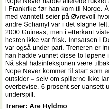
Nope Never hadde allerede rukket 
i Frankrike før han kom til Norge. 
med vanntett seier på Øvrevoll hvor
andre Schamyl var i det slagne felt.
2000 Guineas, men i etterkant viste
hesten ikke var frisk. Innsatsen i D
var også under pari. Treneren er in
han hadde vunnet disse to løpene i 
Nå skal halsinfeksjonen være tilbak
Nope Never kommer til start som e
outsider – selv om spillerne ikke la
overbevise. 6 prosent ser uansett 
underspill.
Trener: Are Hyldmo