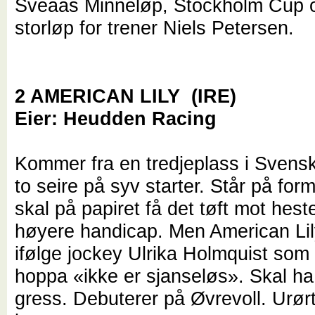
Sveaas Minneløp, Stockholm Cup 
storløp for trener Niels Petersen.
2 AMERICAN LILY (IRE)
Eier: Heudden Racing
Kommer fra en tredjeplass i Svens
to seire på syv starter. Står på form
skal på papiret få det tøft mot hes
høyere handicap. Men American Lil
ifølge jockey Ulrika Holmquist so
hoppa «
ikke er sjanseløs
». Skal ha
gress. Debuterer på Øvrevoll. Urørt 