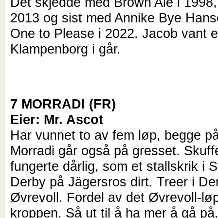
Det skjedde med Brown Ale i 1998,
2013 og sist med Annike Bye Han
One to Please i 2022. Jacob vant e
Klampenborg i går.
7 MORRADI (FR)
Eier: Mr. Ascot
Har vunnet to av fem løp, begge på
Morradi går også på gresset. Skuff
fungerte dårlig, som et stallskrik i
Derby på Jägersros dirt. Treer i De
Øvrevoll. Fordel av det Øvrevoll-løp
kroppen. Så ut til å ha mer å gå på