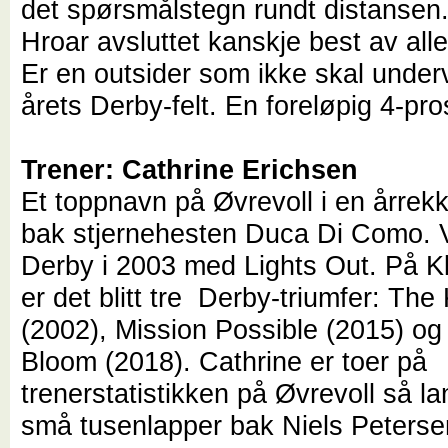
det spørsmålstegn rundt distansen.
Hroar avsluttet kanskje best av all
Er en outsider som ikke skal under
årets Derby-felt. En foreløpig 4-pro
Trener: Cathrine Erichsen
Et toppnavn på Øvrevoll i en årrek
bak stjernehesten Duca Di Como. 
Derby i 2003 med Lights Out. På 
er det blitt tre Derby-triumfer: Th
(2002), Mission Possible (2015) og
Bloom (2018). Cathrine er toer på
trenerstatistikken på Øvrevoll så l
små tusenlapper bak Niels Peterse