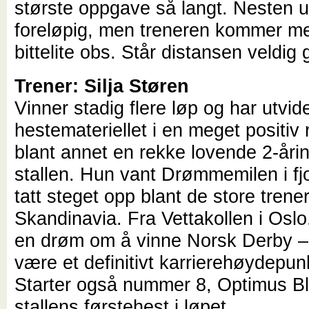
største oppgave så langt. Nesten urø
foreløpig, men treneren kommer m
bittelite obs. Står distansen veldig 
Trener: Silja Støren
Vinner stadig flere løp og har utvid
hestemateriellet i en meget positiv 
blant annet en rekke lovende 2-åri
stallen. Hun vant Drømmemilen i fj
tatt steget opp blant de store trener
Skandinavia. Fra Vettakollen i Oslo
en drøm om å vinne Norsk Derby – h
være et definitivt karrierehøydepun
Starter også nummer 8, Optimus Bl
stallens førstehest i løpet.