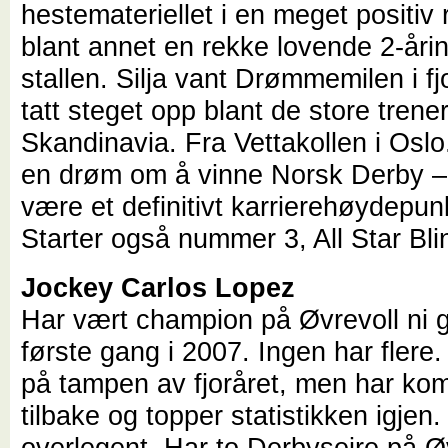
hestemateriellet i en meget positiv 
blant annet en rekke lovende 2-åri
stallen. Silja vant Drømmemilen i fj
tatt steget opp blant de store trener
Skandinavia. Fra Vettakollen i Oslo
en drøm om å vinne Norsk Derby – h
være et definitivt karrierehøydepun
Starter også nummer 3, All Star Bli
Jockey Carlos Lopez
Har vært champion på Øvrevoll ni 
første gang i 2007. Ingen har flere
på tampen av fjoråret, men har ko
tilbake og topper statistikken igje
overlegent. Har to Derbyseire på Ø