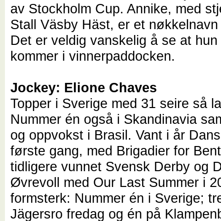
av Stockholm Cup. Annike, med stje
Stall Väsby Häst, er et nøkkelnav
Det er veldig vanskelig å se at hun
kommer i vinnerpaddocken.
Jockey: Elione Chaves
Topper i Sverige med 31 seire så lan
Nummer én også i Skandinavia sam
og oppvokst i Brasil. Vant i år Dans
første gang, med Brigadier for Ben
tidligere vunnet Svensk Derby og 
Øvrevoll med Our Last Summer i 2
formsterk: Nummer én i Sverige; tr
Jägersro fredag og én på Klampenb