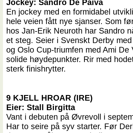
Jockey: Sandro De Paiva
En jockey med en formidabel utvikl
hele veien fått nye sjanser.
Som før
hos Jan-Erik Neuroth har Sandro nå
et steg. Seier i Svenskt Derby me
og Oslo Cup-triumfen med Ami De 
solide høydepunkter. Rir med hodet
sterk finishrytter.
9 KJELL HROAR (IRE)
Eier: Stall Birgitta
Vant i debuten på Øvrevoll i septemb
Har to seire på syv starter. Før Der