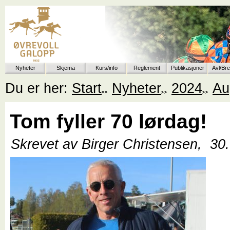
Nyheter
Skjema
Kurs/info
Reglement
Publikasjoner
Avl/Br
Du er her:
Start
Nyheter
2024
Au
Tom fyller 70 lørdag!
Skrevet av Birger Christensen,
30