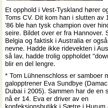
Et opphold i Vest-Tyskland hører 
Toms CV. Dit kom han i slutten av 
'86 ble han tysk champion over hi
seire. Bildet over er fra Hannover. S
Belgia og faktisk i Australia er også
nevne. Hadde ikke ridevekten i Aus
så lav, hadde trolig oppholdet "do
blir en del lengre.
* Tom Lühnenschloss er samboer me
galopptrener Eva Sundbye (Damach
Dubai i 2005). Sammen har de en
nå er 14. Eva er driver av en
konfeksjonsbutikk i Sætre i Hurum 