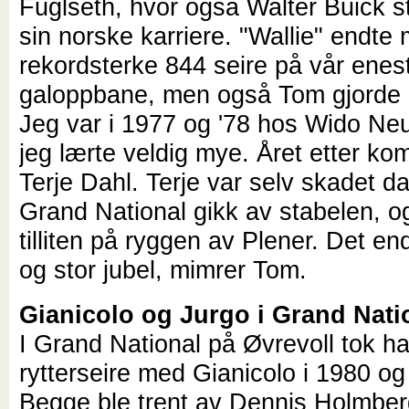
Fuglseth, hvor også Walter Buick s
sin norske karriere. "Wallie" endte
rekordsterke 844 seire på vår enes
galoppbane, men også Tom gjorde d
Jeg var i 1977 og '78 hos Wido Ne
jeg lærte veldig mye. Året etter kom 
Terje Dahl. Terje var selv skadet 
Grand National gikk av stabelen, og
tilliten på ryggen av Plener. Det end
og stor jubel, mimrer Tom.
Gianicolo og Jurgo i Grand Nati
I Grand National på Øvrevoll tok ha
rytterseire med Gianicolo i 1980 og
Begge ble trent av Dennis Holmbe