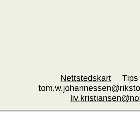
Nettstedskart
Tips
tom.w.johannessen@riksto
liv.kristiansen@n