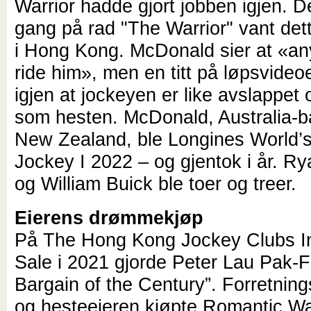
Warrior hadde gjort jobben igjen. De
gang på rad "The Warrior" vant dett
i Hong Kong. McDonald sier at «a
ride him», men en titt på løpsvideo
igjen at jockeyen er like avslappet
som hesten. McDonald, Australia-ba
New Zealand, ble Longines World’s
Jockey I 2022 – og gjentok i år. R
og William Buick ble toer og treer.
Eierens drømmekjøp
På The Hong Kong Jockey Clubs In
Sale i 2021 gjorde Peter Lau Pak-F
Bargain of the Century”. Forretni
og hesteeieren kjøpte Romantic War