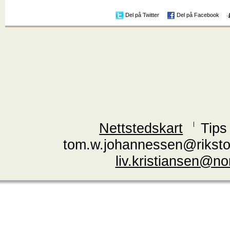
Del på Twitter
Del på Facebook
Nettstedskart
Tips
tom.w.johannessen@riksto
liv.kristiansen@n