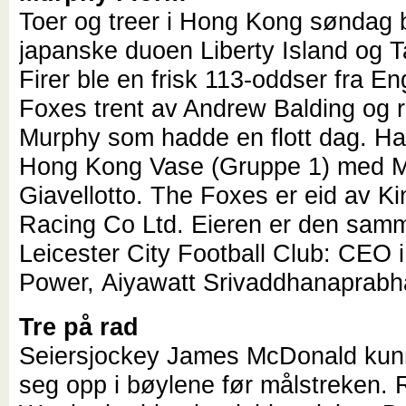
Toer og treer i Hong Kong søndag 
japanske duoen Liberty Island og T
Firer ble en frisk 113-oddser fra E
Foxes trent av Andrew Balding og r
Murphy som hadde en flott dag. Ha
Hong Kong Vase (Gruppe 1) med M
Giavellotto. The Foxes er eid av K
Racing Co Ltd. Eieren er den sam
Leicester City Football Club: CEO i
Power, Aiyawatt Srivaddhanaprab
Tre på rad
Seiersjockey James McDonald kun
seg opp i bøylene før målstreken.