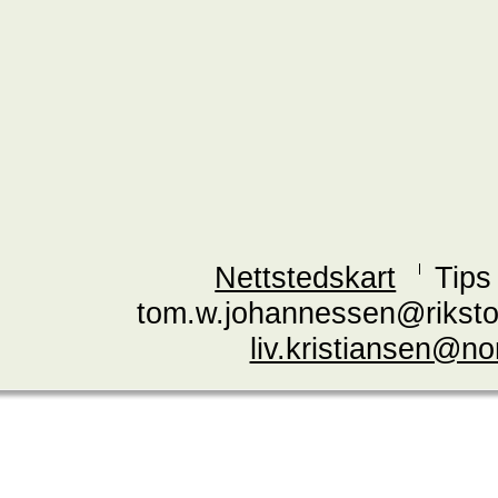
Nettstedskart
Tips
tom.w.johannessen@riksto
liv.kristiansen@n