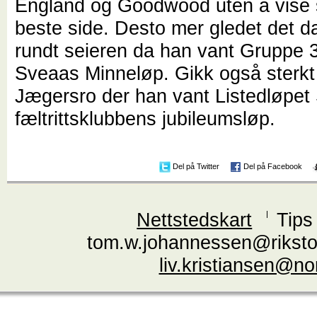
England og Goodwood uten å vise 
beste side. Desto mer gledet det d
rundt seieren da han vant Gruppe 3
Sveaas Minneløp. Gikk også sterkt
Jægersro der han vant Listedløpe
fæltrittsklubbens jubileumsløp.
Del på Twitter
Del på Facebook
Nettstedskart
Tips
tom.w.johannessen@riksto
liv.kristiansen@n