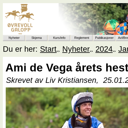
Nyheter
Skjema
Kurs/info
Reglement
Publikasjoner
Avl/Br
Du er her:
Start
Nyheter
2024
Ja
Ami de Vega årets hes
Skrevet av Liv Kristiansen,
25.01.