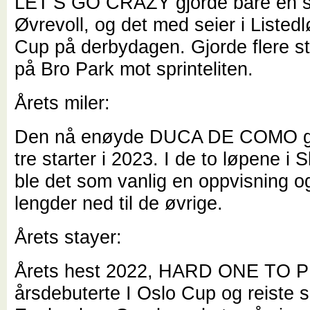
LET’S GO CRAZY gjorde bare en s
Øvrevoll, og det med seier i Listed
Cup på derbydagen. Gjorde flere st
på Bro Park mot sprinteliten.
Årets miler:
Den nå enøyde DUCA DE COMO gj
tre starter i 2023. I de to løpene i
ble det som vanlig en oppvisning 
lengder ned til de øvrige.
Årets stayer:
Årets hest 2022, HARD ONE TO 
årsdebuterte I Oslo Cup og reiste så