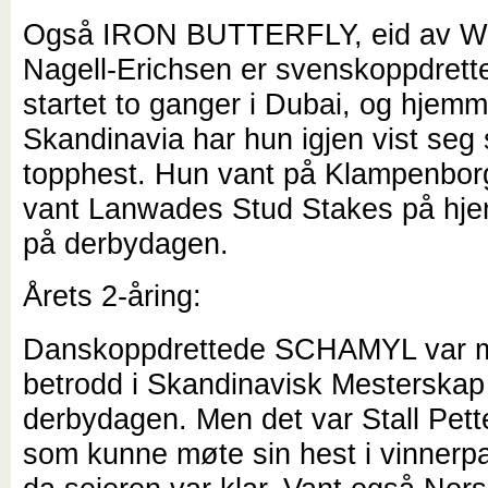
Også IRON BUTTERFLY, eid av W
Nagell-Erichsen er svenskoppdrett
startet to ganger i Dubai, og hjemm
Skandinavia har hun igjen vist seg
topphest. Hun vant på Klampenborg 
vant Lanwades Stud Stakes på h
på derbydagen.
Årets 2-åring:
Danskoppdrettede SCHAMYL var m
betrodd i Skandinavisk Mesterskap
derbydagen. Men det var Stall Pett
som kunne møte sin hest i vinner