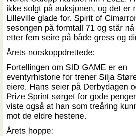
ikke solgt på auksjonen, og det er 
Lilleville glade for. Spirit of Cimarro
sesongen på formtall 71 og står n
etter fem seire på både gress og dir
Årets norskoppdrettede:
Fortellingen om SID GAME er en
eventyrhistorie for trener Silja Stø
eiere. Hans seier på Derbydagen 
Prize Sprint sørget for gode penge
viste også at han som treåring ku
mot de eldre hestene.
Årets hoppe: