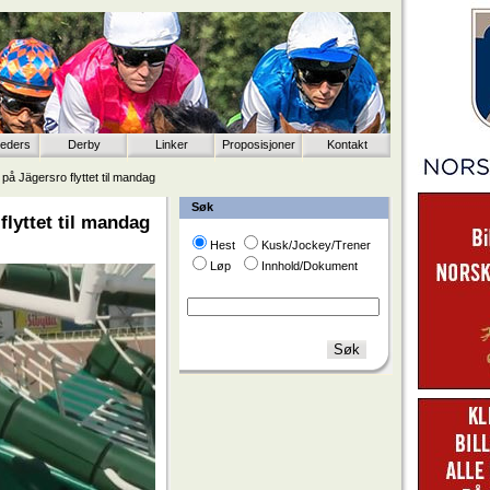
eeders
Derby
Linker
Proposisjoner
Kontakt
 Jägersro flyttet til mandag
Søk
lyttet til mandag
Hest
Kusk/Jockey/Trener
Løp
Innhold/Dokument