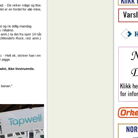
. - De virker rolige og fine.
et er en fordel for alle mine,
ut og ris tidlig mandag
s i Malmö.
 anm.) ta det fra spor 14 når
r (Mendel's Rock, red. anm.)
: - Helt ok, skriver han i en
r pigge.
det, ikke livstruende.
å banan."