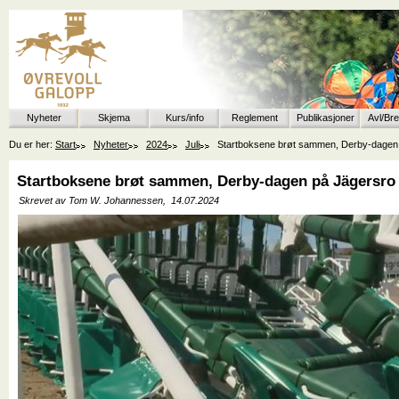
Nyheter
Skjema
Kurs/info
Reglement
Publikasjoner
Avl/Br
Du er her:
Start
Nyheter
2024
Juli
Startboksene brøt sammen, Derby-dagen på
Startboksene brøt sammen, Derby-dagen på Jägersro f
Skrevet av Tom W. Johannessen,
14.07.2024