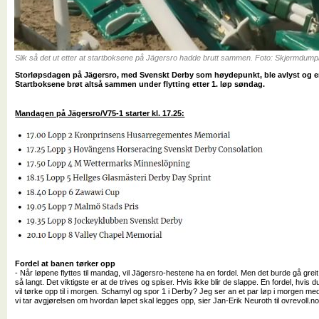
Slik så det ut etter at startboksene på Jägersro hadde brutt sammen. Foto: Skjermdum
Storløpsdagen på Jägersro, med Svenskt Derby som høydepunkt, ble avlyst og er 
Startboksene brøt altså sammen under flytting etter 1. løp søndag.
Mandagen på Jägersro/V75-1 starter kl. 17.25:
Fordel at banen tørker opp
- Når løpene flyttes til mandag, vil Jägersro-hestene ha en fordel. Men det burde gå grei
så langt. Det viktigste er at de trives og spiser. Hvis ikke blir de slappe. En fordel, hvis 
vil tørke opp til i morgen. Schamyl og spor 1 i Derby? Jeg ser an et par løp i morgen m
vi tar avgjørelsen om hvordan løpet skal legges opp, sier Jan-Erik Neuroth til ovrevoll.