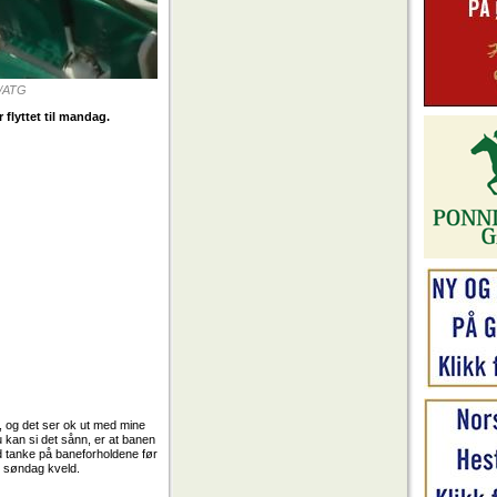
p/ATG
flyttet til mandag.
t, og det ser ok ut med mine
du kan si det sånn, er at banen
ed tanke på baneforholdene før
no søndag kveld.