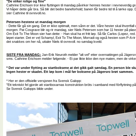
"De virker rolige og fine"
Cathrine Erichsen tror ikke flyttingen til mandag påvirker hennes hester i nevneverdig grad
Vi håper dette går bra. Så blir det bedre baneforhold; banen får bedre tid til å tørke opp. D
sier Cathrine til ovrevoll.no.
Petersen-hestene ut mandag morgen
- Dette får gå sin gang. Det er ikke optimalt, men sånn er det. Våre hester skal ihvertfall 
morgen. Pat Cosgrave blir og rir mandag, sier Niels Petersen som har 11 hester på plas
Om Exit To The Moon sier han dette: - Han skal ha et fritt løp. Så får Carlos (Lopez, red.
løpet starter. Det er vel Schamyl, Exit To The Moon, Morradi og også hesten som P-A ri
det snakkes om her nå, uttaler Niels til ovrevoll. no søndag kveld.
SISTE FRA MANDAG:
Jan-Erik Neuroth melder "alt vel" etter overnattingen på Jägersro
sms. Cathrine Erichsen melder følgende: - Et par likte ikke den nye maten, men de virke
* Det var under flytting av startboksene at det gikk galt søndag. En person ble ska
Ingen hester er skadet. Ett løp kom i mål før boksene på Jägersro brøt sammen.
* Her er den offisielle versjonen fra Svensk Galopp:
"Ett tekniskt fel gjorde att startboxarnas konstruktion bröts i samband med förflyttning p
Se Svensk Galopps bilde under.