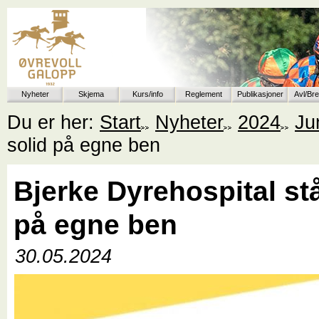
Nyheter
Skjema
Kurs/info
Reglement
Publikasjoner
Avl/Br
Du er her:
Start
Nyheter
2024
Ju
solid på egne ben
Bjerke Dyrehospital stå
på egne ben
30.05.2024