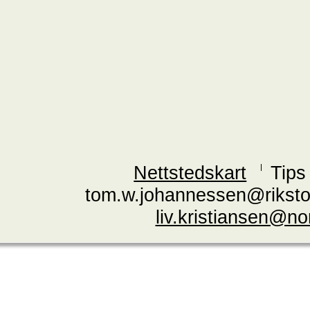
Nettstedskart
Tips
tom.w.johannessen@riksto
liv.kristiansen@n