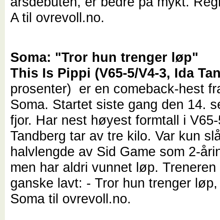
årsdebuten, er bedre på mykt. Regn
A til ovrevoll.no.
Soma: "Tror hun trenger løp"
This Is Pippi (V65-5/V4-3, Ida T
prosenter) er en comeback-hest fr
Soma. Startet siste gang den 14. s
fjor. Har nest høyest formtall i V65
Tandberg tar av tre kilo. Var kun slå
halvlengde av Sid Game som 2-årin
men har aldri vunnet løp. Treneren 
ganske lavt: - Tror hun trenger løp
Soma til ovrevoll.no.