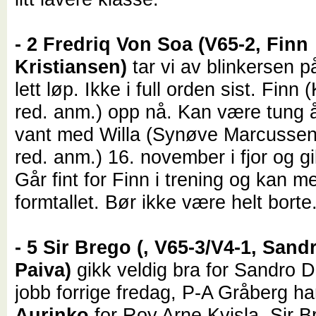
- 2 Fredriq Von Soa (V65-2, Finn
Kristiansen)
tar vi av blinkersen på
lett løp. Ikke i full orden sist. Finn 
red. anm.) opp nå. Kan være tung å
vant med Willa (Synøve Marcusse
red. anm.) 16. november i fjor og gi
Går fint for Finn i trening og kan m
formtallet. Bør ikke være helt borte
- 5 Sir Brego (, V65-3/V4-1, Sand
Paiva)
gikk veldig bra for Sandro D
jobb forrige fredag, P-A Gråberg har
Aurinko
for Roy Arne Kvisla. Sir B