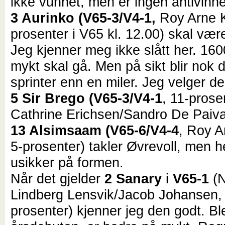
ikke vunnet, men er ingen antivinne
3 Aurinko (V65-3/V4-1,
Roy Arne K
prosenter i V65 kl. 12.00) skal vær
Jeg kjenner meg ikke slått her. 16
mykt skal gå. Men på sikt blir nok 
sprinter enn en miler. Jeg velger d
5 Sir Brego (V65-3/V4-1
, 11-prose
Cathrine Erichsen/Sandro De Paiva
13 Alsimsaam (V65-6/V4-4
, Roy A
5-prosenter) takler Øvrevoll, men h
usikker på formen.
Når det gjelder
2 Sanary
i
V65-1
(N
Lindberg Lensvik/Jacob Johansen,
prosenter) kjenner jeg den godt. Ble 