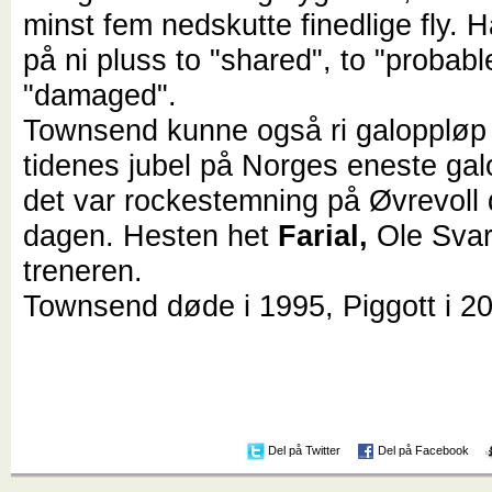
minst fem nedskutte finedlige fly. 
på ni pluss to "shared", to "probabl
"damaged".
Townsend kunne også ri galoppløp o
tidenes jubel på Norges eneste ga
det var rockestemning på Øvrevoll
dagen. Hesten het
Farial,
Ole Svar
treneren.
Townsend døde i 1995, Piggott i 2
Del på Twitter
Del på Facebook