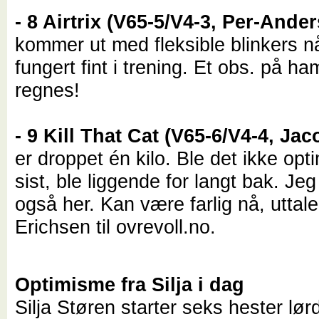
- 8 Airtrix (V65-5/V4-3, Per-Ande
kommer ut med fleksible blinkers n
fungert fint i trening. Et obs. på ha
regnes!
- 9 Kill That Cat (V65-6/V4-4, Jac
er droppet én kilo. Ble det ikke opti
sist, ble liggende for langt bak. Jeg
også her. Kan være farlig nå, uttal
Erichsen til ovrevoll.no.
Optimisme fra Silja i dag
Silja Støren starter seks hester lør