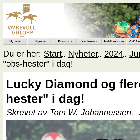
Nyheter
Skjema
Kurs/info
Reglement
Publikasjoner
Avl/Br
Du er her:
Start
Nyheter
2024
Ju
"obs-hester" i dag!
Lucky Diamond og fler
hester" i dag!
Skrevet av Tom W. Johannessen,