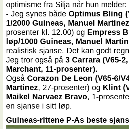
optimisme fra Silja når hun melder:
- Jeg synes både
Optimus Bling (
1/2000 Guineas, Manuel Martinez
prosenter kl. 12.00) og
Empress Bl
løp/1000 Guineas, Manuel Marti
realistisk sjanse. Det kan godt regne
Jeg tror også på
3 Carrara (V65-2,
Marchant, 11-prosenter).
Også
Corazon De Leon (V65-6/V4
Martinez
, 27-prosenter) og
Klint (
Maikel Narvaez Bravo
, 1-prosente
en sjanse i sitt løp.
Guineas-rittene P-As beste sjan