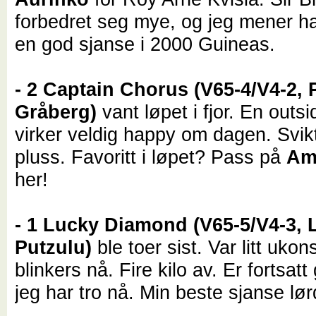
forbedret seg mye, og jeg mener h
en god sjanse i 2000 Guineas.
- 2 Captain Chorus (V65-4/V4-2,
Gråberg)
vant løpet i fjor. En outsi
virker veldig happy om dagen. Svikt
pluss. Favoritt i løpet? Pass på
Am
her!
- 1 Lucky Diamond (V65-5/V4-3,
Putzulu)
ble toer sist. Var litt ukon
blinkers nå. Fire kilo av. Er fortsat
jeg har tro nå. Min beste sjanse lø