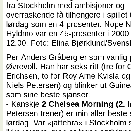
fra Stockholm med ambisjoner og
overraskende få tilhengere i spillet 
lørdag som en 4-prosenter. Nope N
Hyldmo var en 45-prosenter i 2000
12.00. Foto: Elina Bjørklund/Sven
Per-Anders Gråberg er som vanlig 
Øvrevoll. Han har seks ritt (tre for 
Erichsen, to for Roy Arne Kvisla og 
Niels Petersen) og blinker ut Guin
som sine beste sjanser:
- Kanskje
2 Chelsea Morning (2. 
Petersen trener) er min aller beste
lørdag. Var «jättebra» i Stockholm s