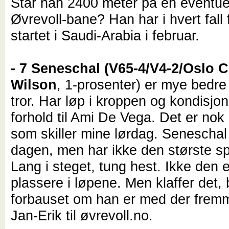
Står han 2400 meter på en eventue
Øvrevoll-bane? Han har i hvert fall
startet i Saudi-Arabia i februar.
- 7 Seneschal (V65-4/V4-2/Oslo C
Wilson
, 1-prosenter) er mye bedre
tror. Har løp i kroppen og kondisjon
forhold til Ami De Vega. Det er nok
som skiller mine lørdag. Seneschal
dagen, men har ikke den største s
Lang i steget, tung hest. Ikke den 
plassere i løpene. Men klaffer det, b
forbauset om han er med der fremm
Jan-Erik til øvrevoll.no.