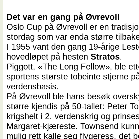
Det var en gang på Øvrevoll
Oslo Cup på Øvrevoll er en tradisjo
stordag som var enda større tilbake 
I 1955 vant den gang 19-årige Lest
hovedløpet på hesten
Stratos
.
Piggott, «The Long Fellow», ble ett
sportens største tobeinte stjerne p
verdensbasis.
På Øvrevoll ble hans besøk oversk
større kjendis på 50-tallet: Peter 
krigshelt i 2. verdenskrig og prinse
Margaret-kjæreste. Townsend kunn
mulig rett kalle seg flygeress, det b