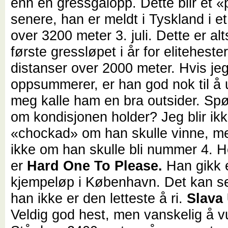
enn én gressgalopp. Dette blir et «
senere, han er meldt i Tyskland i et
over 3200 meter 3. juli. Dette er al
første gressløpet i år for eliteheste
distanser over 2000 meter. Hvis je
oppsummerer, er han god nok til å 
meg kalle ham en bra outsider. Spø
om kondisjonen holder? Jeg blir ik
«chockad» om han skulle vinne, me
ikke om han skulle bli nummer 4. H
er
Hard One To Please.
Han gikk 
kjempeløp i København. Det kan s
han ikke er den letteste å ri.
Slava 
Veldig god hest, men vanskelig å v