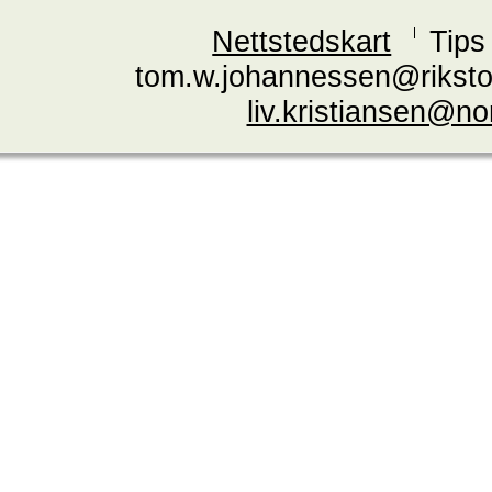
Nettstedskart
Tips
tom.w.johannessen@riksto
liv.kristiansen@n