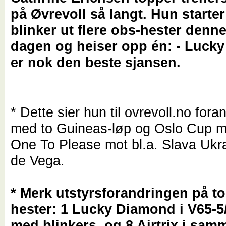
på Øvrevoll så langt. Hun starter 
blinker ut flere obs-hester denn
dagen og heiser opp én: - Luck
er nok den beste sjansen.
* Dette sier hun til ovrevoll.no for
med to Guineas-løp og Oslo Cup 
One To Please mot bl.a. Slava Ukra
de Vega.
* Merk utstyrsforandringen på to
hester: 1 Lucky Diamond i V65-5
med blinkers, og 8 Airtrix i sam