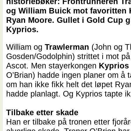
historiebøker: Frontrunneren T
og William Buick mot favoritten
Ryan Moore. Gullet i Gold Cup gi
Kyprios.
William og
Trawlerman
(John og 
Gosden/Godolphin) strittet i mot p
Ascot. Men stayerkongen
Kyprios
O’Brian) hadde ingen planer om å t
om han ikke fikk helt det løpet Ry
hadde planlagt. Og Kyprios tapte ik
Tilbake etter skade
Han er tilbake på tronen etter fjorå