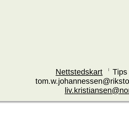
Nettstedskart
Tips
tom.w.johannessen@riksto
liv.kristiansen@n