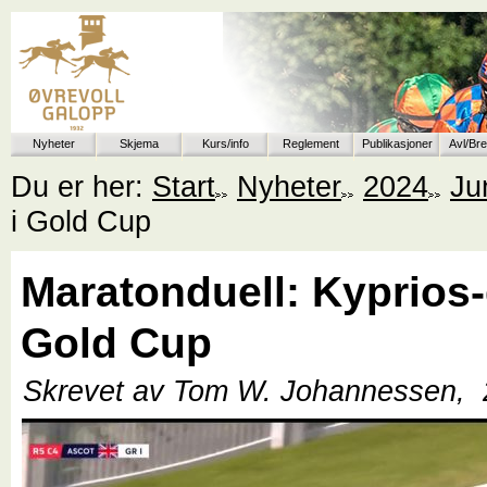
Nyheter
Skjema
Kurs/info
Reglement
Publikasjoner
Avl/Br
Du er her:
Start
Nyheter
2024
Ju
i Gold Cup
Maratonduell: Kyprios-g
Gold Cup
Skrevet av Tom W. Johannessen,