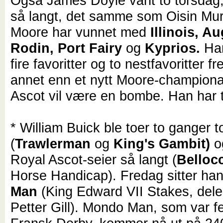
Også James Doyle vant to torsdag;
så langt, det samme som Oisin Mu
Moore har vunnet med
Illinois, A
Rodin, Port Fairy
og
Kyprios.
Han
fire favoritter og to nestfavoritter 
annet enn et nytt Moore-championa
Ascot vil være en bombe. Han har ti
* William Buick ble toer to ganger 
(
Trawlerman
og
King's Gambit)
o
Royal Ascot-seier så langt (
Belloc
Horse Handicap). Fredag sitter ha
Man
(King Edward VII Stakes, delei
Petter Gill). Mondo Man, som var f