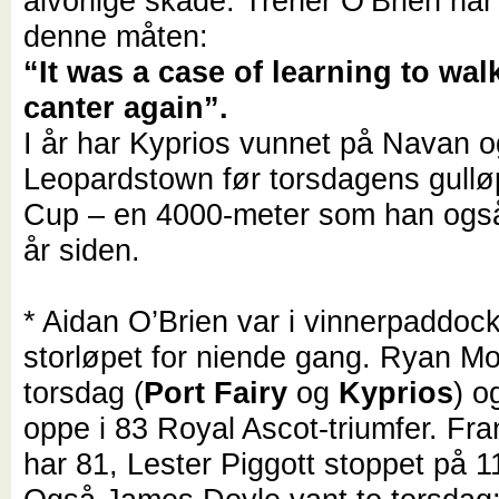
alvorlige skade. Trener O’Brien har
denne måten:
“It was a case of learning to walk
canter again”.
I år har Kyprios vunnet på Navan o
Leopardstown før torsdagens gullø
Cup – en 4000-meter som han også 
år siden.
* Aidan O’Brien var i vinnerpaddock
storløpet for niende gang. Ryan Mo
torsdag (
Port Fairy
og
Kyprios
) o
oppe i 83 Royal Ascot-triumfer. Fra
har 81, Lester Piggott stoppet på 1