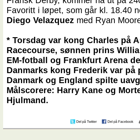
Fransk Derby, kommer nå ut på 24
Favoritt i løpet, som går kl. 18.40 n
Diego Velazquez
med Ryan Moo
* Torsdag var kong Charles på A
Racecourse, sønnen prins Willia
EM-fotball og Frankfurt Arena d
Danmarks kong Frederik var på 
Danmark og England spilte uavgj
Målscorere: Harry Kane og Mort
Hjulmand.
Del på Twitter
Del på Facebook