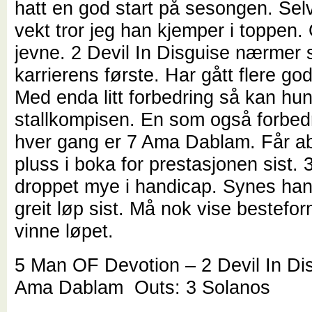
hatt en god start på sesongen. Se
vekt tror jeg han kjemper i toppen.
jevne. 2 Devil In Disguise nærmer 
karrierens første. Har gått flere go
Med enda litt forbedring så kan hun
stallkompisen. En som også forbed
hver gang er 7 Ama Dablam. Får ab
pluss i boka for prestasjonen sist. 
droppet mye i handicap. Synes han
greit løp sist. Må nok vise bestefor
vinne løpet.
5 Man OF Devotion – 2 Devil In Di
Ama Dablam Outs: 3 Solanos