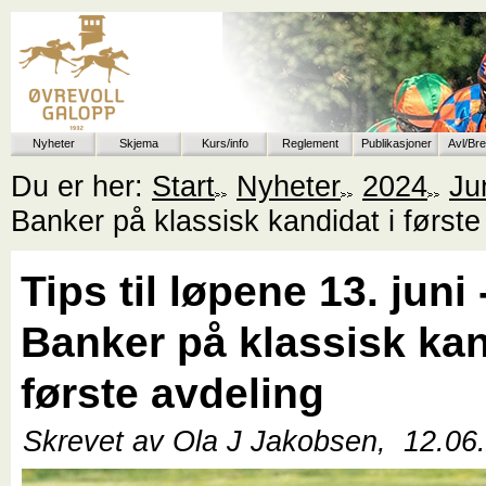
Nyheter
Skjema
Kurs/info
Reglement
Publikasjoner
Avl/Br
Du er her:
Start
Nyheter
2024
Ju
Banker på klassisk kandidat i første
Tips til løpene 13. juni 
Banker på klassisk kan
første avdeling
Skrevet av Ola J Jakobsen,
12.06