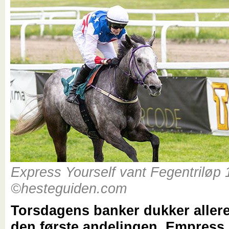
Express Yourself vant Fegentriløp 1
©hesteguiden.com
Torsdagens banker dukker aller
den første andelingen. Empress 