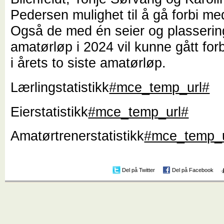
Pedersen mulighet til å gå forbi me
Også de med én seier og plassering
amatørløp i 2024 vil kunne gått for
i årets to siste amatørløp.
Lærlingstatistikk
#mce_temp_url#
Eierstatistikk
#mce_temp_url#
Amatørtrenerstatistikk
#mce_temp_u
Del på Twitter
Del på Facebook