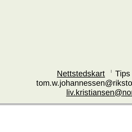
Nettstedskart
Tips
tom.w.johannessen@riksto
liv.kristiansen@n