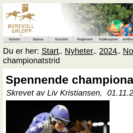
Nyheter
Skjema
Kurs/info
Reglement
Publikasjoner
Avl/Br
Du er her:
Start
Nyheter
2024
No
championatstrid
Spennende championat
Skrevet av Liv Kristiansen,
01.11.