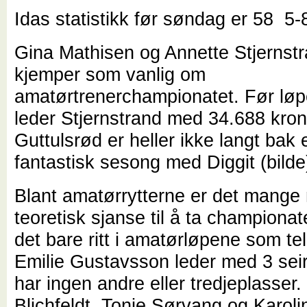
Idas statistikk før søndag er 58 5-
Gina Mathisen og Annette Stjernst
kjemper som vanlig om
amatørtrenerchampionatet. Før lø
leder Stjernstrand med 34.688 kron
Guttulsrød er heller ikke langt bak 
fantastisk sesong med Diggit (bilde
Blant amatørrytterne er det mange
teoretisk sjanse til å ta championat
det bare ritt i amatørløpene som tel
Emilie Gustavsson leder med 3 sei
har ingen andre eller tredjeplasser
Blichfeldt, Tonje Sørvang og Karoli