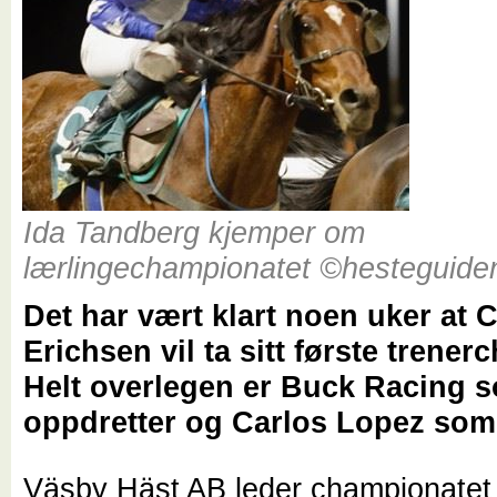
Ida Tandberg kjemper om
lærlingechampionatet ©hesteguid
Det har vært klart noen uker at 
Erichsen vil ta sitt første trene
Helt overlegen er Buck Racing 
oppdretter og Carlos Lopez som
Väsby Häst AB leder championatet 