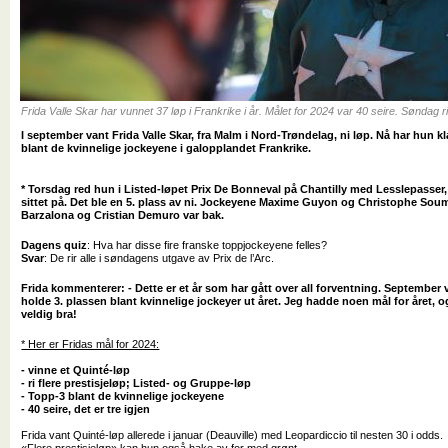
Frida Valle Skar har vunnet 37 løp i Frankrike i år. Målet for 2024 var 40 seire. Søndag r
I september vant Frida Valle Skar, fra Malm i Nord-Trøndelag, ni løp. Nå har hun k
blant de kvinnelige jockeyene i galopplandet Frankrike.
* Torsdag red hun i Listed-løpet Prix De Bonneval på Chantilly med Lesslepasser
sittet på. Det ble en 5. plass av ni. Jockeyene Maxime Guyon og Christophe Soumi
Barzalona og Cristian Demuro var bak.
Dagens quiz
: Hva har disse fire franske toppjockeyene felles?
Svar
: De rir alle i søndagens utgave av Prix de l’Arc.
Frida kommenterer: - Dette er et år som har gått over all forventning. September v
holde 3. plassen blant kvinnelige jockeyer ut året. Jeg hadde noen mål for året, o
veldig bra!
* Her er Fridas mål for 2024:
- vinne et Quinté-løp
- ri flere prestisjeløp; Listed- og Gruppe-løp
- Topp-3 blant de kvinnelige jockeyene
- 40 seire, det er tre igjen
Frida vant Quinté-løp allerede i januar (Deauville) med Leopardiccio til nesten 30 i odds.
«Flere prestisjeløp» kan hun også hake av for med grønt.