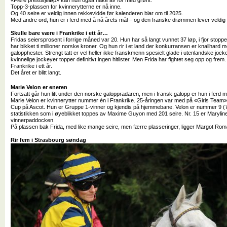
Topp-3-plassen for kvinnerytterne er nå inne.
Og 40 seire er veldig innen rekkevidde før kalenderen blar om til 2025.
Med andre ord; hun er i ferd med å nå årets mål – og den franske drømmen lever veldig 
Skulle bare være i Frankrike i ett år…
Fridas seiersprosent i forrige måned var 20. Hun har så langt vunnet 37 løp, i fjor stop
har bikket ti millioner norske kroner. Og hun rir i et land der konkurransen er knallhard 
galopphester. Strengt tatt er vel heller ikke franskmenn spesielt glade i utenlandske joc
kvinnelige jockeyer topper definitivt ingen hitlister. Men Frida har fightet seg opp og frem.
Frankrike i ett år.
Det året er blitt langt.
Marie Velon er eneren
Fortsatt går hun litt under den norske galoppradaren, men i fransk galopp er hun i ferd
Marie Velon er kvinnerytter nummer én i Frankrike. 25-åringen var med på «Girls Team»,
Cup på Ascot. Hun er Gruppe 1-vinner og kjendis på hjemmebane. Velon er nummer 9 (7
statistikken som i øyeblikket toppes av Maxime Guyon med 201 seire. Nr. 15 er Maryli
vinnerpaddocken.
På plassen bak Frida, med like mange seire, men færre plasseringer, ligger Margot Rom
Rir fem i Strasbourg søndag