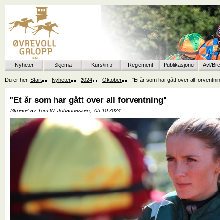
Nyheter
Skjema
Kurs/info
Reglement
Publikasjoner
Avl/Br
Du er her:
Start
Nyheter
2024
Oktober
"Et år som har gått over all forventni
"Et år som har gått over all forventning"
Skrevet av Tom W. Johannessen,
05.10.2024