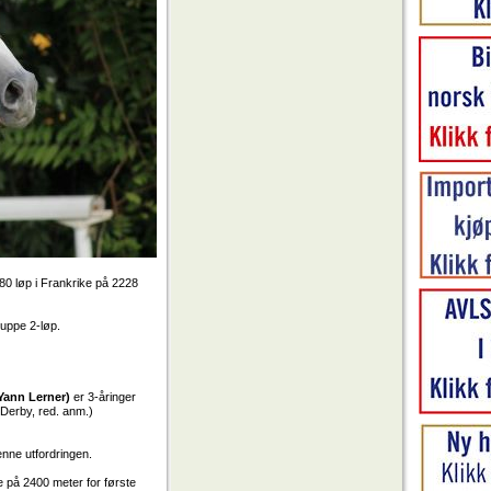
180 løp i Frankrike på 2228
uppe 2-løp.
Yann Lerner)
er 3-åringer
 Derby, red. anm.)
enne utfordringen.
e på 2400 meter for første