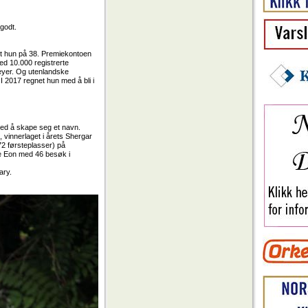
godt.
pet hun på 38. Premiekontoen
med 10.000 registrerte
keyer. Og utenlandske
 I 2017 regnet hun med å bli i
 med å skape seg et navn.
 vinnerlaget i årets Shergar
2 førsteplasser) på
ne Eon med 46 besøk i
ary.