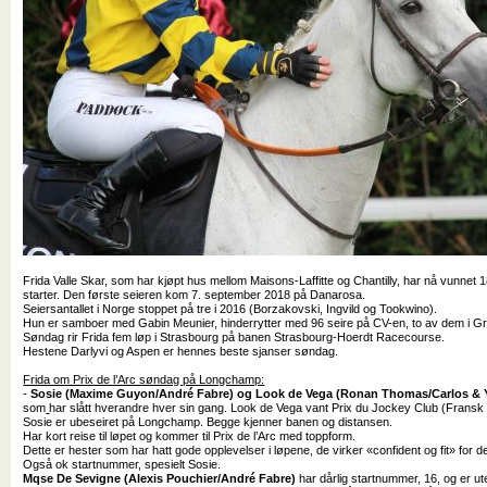
Frida Valle Skar, som har kjøpt hus mellom Maisons-Laffitte og Chantilly, har nå vunnet 
starter. Den første seieren kom 7. september 2018 på Danarosa.
Seiersantallet i Norge stoppet på tre i 2016 (Borzakovski, Ingvild og Tookwino).
Hun er samboer med Gabin Meunier, hinderrytter med 96 seire på CV-en, to av dem i Gr
Søndag rir Frida fem løp i Strasbourg på banen Strasbourg-Hoerdt Racecourse.
Hestene Darlyvi og Aspen er hennes beste sjanser søndag.
Frida om Prix de l’Arc søndag på Longchamp:
-
Sosie (Maxime Guyon/André Fabre) og Look de Vega
(Ronan Thomas/Carlos & 
som
har slått hverandre hver sin gang. Look de Vega vant Prix du Jockey Club (Fransk
Sosie er ubeseiret på Longchamp. Begge kjenner banen og distansen.
Har kort reise til løpet og kommer til Prix de l’Arc med toppform.
Dette er hester som har hatt gode opplevelser i løpene, de virker «confident og fit» for d
Også ok startnummer, spesielt Sosie.
Mqse De Sevigne (Alexis Pouchier/André Fabre)
har dårlig startnummer, 16, og er ut