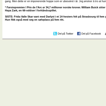
gang. Men dette er en imponerende hoppe som er ubeseiret i år. Jeg ønsker å tro at hun 
* Førstepremien I Prix de l’Arc er 34,7 millioner norske kroner. William Buick sitt
Haya Zark, en 66-oddser I forhåndsspillet.
SISTE: Frida Valle Skar vant med Darlyvi i et 14-hesters felt på Strasbourg til f
Hun fikk også med seg en sølvplass på fem ritt.
Del på Twitter
Del på Facebook