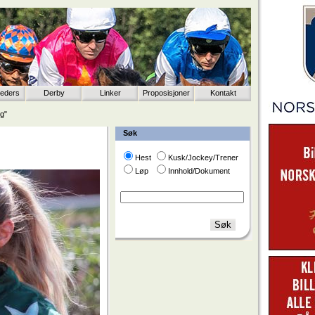
eeders
Derby
Linker
Proposisjoner
Kontakt
ng"
Søk
Hest
Kusk/Jockey/Trener
Løp
Innhold/Dokument