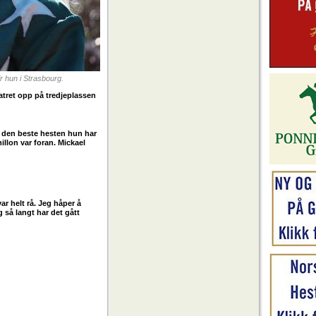
ir hun i Strasbourg.
latret opp på tredjeplassen
, den beste hesten hun har
llon var foran. Mickael
ar helt rå. Jeg håper å
g så langt har det gått