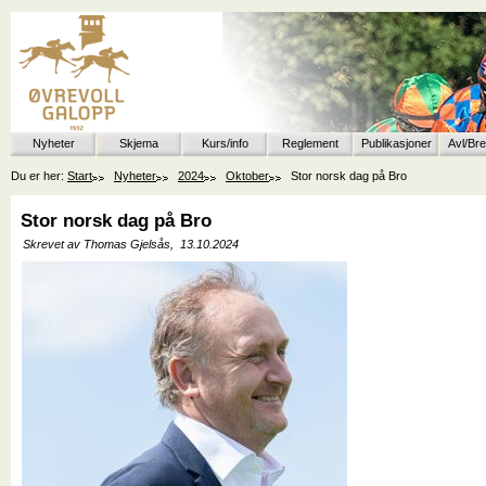
Nyheter
Skjema
Kurs/info
Reglement
Publikasjoner
Avl/Br
Du er her:
Start
Nyheter
2024
Oktober
Stor norsk dag på Bro
Stor norsk dag på Bro
Skrevet av Thomas Gjelsås,
13.10.2024