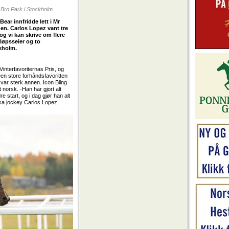
 Bro Park i Stockholm.
ear innfridde lett i Mr
gen. Carlos Lopez vant tre
og vi kan skrive om flere
løpsseier og to
ckholm.
interfavoriternas Pris, og
Den store forhåndsfavoritten
var sterk annen. Icon Bling
 norsk. -Han har gjort alt
e start, og i dag gjør han alt
 sa jockey Carlos Lopez.