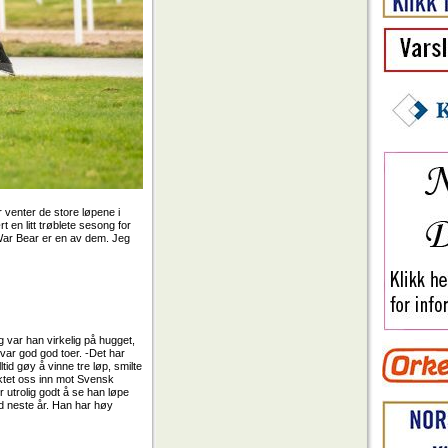
r venter de store løpene i
 en litt trøblete sesong for
 War Bear er en av dem. Jeg
 var han virkelig på hugget,
var god god toer. -Det har
tid gøy å vinne tre løp, smilte
iktet oss inn mot Svensk
r utrolig godt å se han løpe
ed neste år. Han har høy