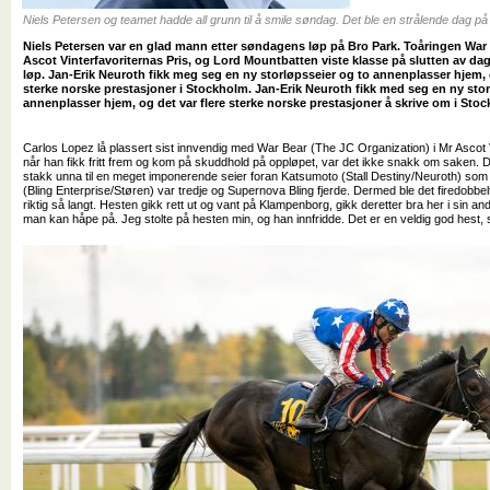
Niels Petersen og teamet hadde all grunn til å smile søndag. Det ble en strålende dag på
Niels Petersen var en glad mann etter søndagens løp på Bro Park. Toåringen War B
Ascot Vinterfavoriternas Pris, og Lord Mountbatten viste klasse på slutten av da
løp. Jan-Erik Neuroth fikk meg seg en ny storløpsseier og to annenplasser hjem, 
sterke norske prestasjoner i Stockholm. Jan-Erik Neuroth fikk med seg en ny stor
annenplasser hjem, og det var flere sterke norske prestasjoner å skrive om i Sto
Carlos Lopez lå plassert sist innvendig med War Bear (The JC Organization) i Mr Ascot V
når han fikk fritt frem og kom på skuddhold på oppløpet, var det ikke snakk om saken. 
stakk unna til en meget imponerende seier foran Katsumoto (Stall Destiny/Neuroth) som 
(Bling Enterprise/Støren) var tredje og Supernova Bling fjerde. Dermed ble det firedobbelt
riktig så langt. Hesten gikk rett ut og vant på Klampenborg, gikk deretter bra her i sin andr
man kan håpe på. Jeg stolte på hesten min, og han innfridde. Det er en veldig god hest,