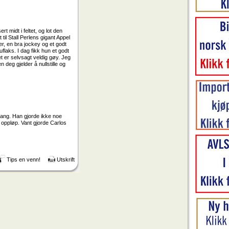
 midt i feltet, og lot den
 til Stall Perlens gigant Appel
r, en bra jockey og et godt
flaks. I dag fikk hun et godt
t er selvsagt veldig gøy. Jeg
 deg gjelder å nullstille og
 gang. Han gjorde ikke noe
t oppløp. Vant gjorde Carlos
Tips en venn!
Utskrift