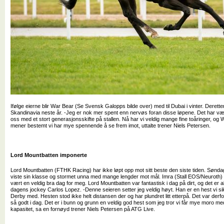
Ifølge eierne blir War Bear (Se Svensk Galopps bilde over) med til Dubai i vinter. Derette
Skandinavia neste år. -Jeg er nok mer spent enn nervøs foran disse løpene. Det har vært
oss med et stort generasjonsskifte på stallen. Nå har vi veldig mange fine toåringer, og
mener bestemt vi har mye spennende å se frem imot, uttalte trener Niels Petersen.
Lord Mountbatten imponerte
Lord Mountbatten (FTHK Racing) har ikke løpt opp mot sitt beste den siste tiden. Søndag
viste sin klasse og stormet unna med mange lengder mot mål. Imra (Stall EOS/Neuroth) 
vært en veldig bra dag for meg. Lord Mountbatten var fantastisk i dag på dirt, og det er all
dagens jockey Carlos Lopez. -Denne seieren setter jeg veldig høyt. Han er en hest vi s
Derby med. Hesten stod ikke helt distansen der og har plundret litt etterpå. Det var derfo
så godt i dag. Det er i bunn og grunn en veldig god hest som jeg tror vi får mye moro m
kapasitet, sa en fornøyd trener Niels Petersen på ATG Live.