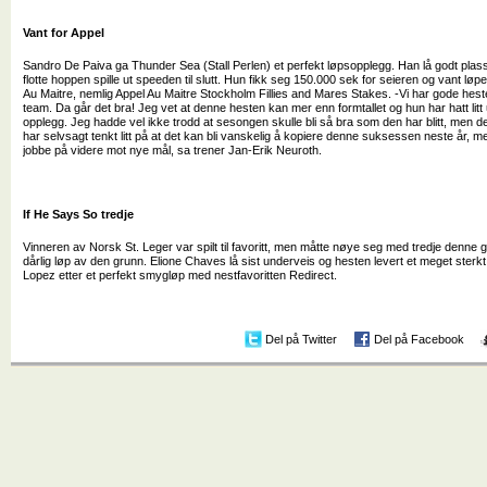
Vant for Appel
Sandro De Paiva ga Thunder Sea (Stall Perlen) et perfekt løpsopplegg. Han lå godt plassert
flotte hoppen spille ut speeden til slutt. Hun fikk seg 150.000 sek for seieren og vant løpet
Au Maitre, nemlig Appel Au Maitre Stockholm Fillies and Mares Stakes. -Vi har gode heste
team. Da går det bra! Jeg vet at denne hesten kan mer enn formtallet og hun har hatt litt u
opplegg. Jeg hadde vel ikke trodd at sesongen skulle bli så bra som den har blitt, men de
har selvsagt tenkt litt på at det kan bli vanskelig å kopiere denne suksessen neste år, men
jobbe på videre mot nye mål, sa trener Jan-Erik Neuroth.
If He Says So tredje
Vinneren av Norsk St. Leger var spilt til favoritt, men måtte nøye seg med tredje denne
dårlig løp av den grunn. Elione Chaves lå sist underveis og hesten levert et meget sterk
Lopez etter et perfekt smygløp med nestfavoritten Redirect.
Del på Twitter
Del på Facebook