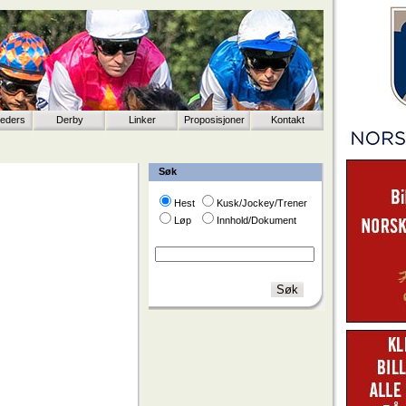
eeders
Derby
Linker
Proposisjoner
Kontakt
Søk
Hest
Kusk/Jockey/Trener
Løp
Innhold/Dokument