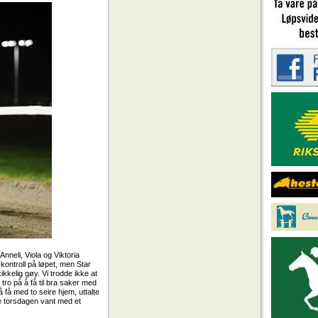
Anneli, Viola og Viktoria
kontroll på løpet, men Star
kkelig gøy. Vi trodde ikke at
 tro på å få til bra saker med
 få med to seire hjem, uttalte
nne torsdagen vant med et