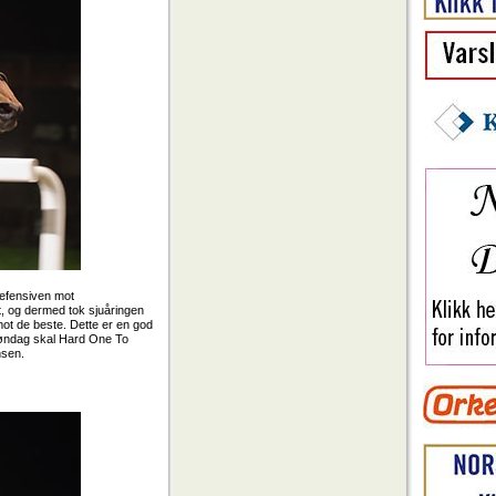
defensiven mot
t, og dermed tok sjuåringen
ot de beste. Dette er en god
g søndag skal Hard One To
nsen.