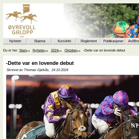
Nyheter
Skjema
Kurs/info
Reglement
Publikasjoner
Avl/Br
Du er her:
Start
Nyheter
2024
Oktober
-Dette var en lovende debut
-Dette var en lovende debut
Skrevet av Thomas Gjelsås,
24.10.2024