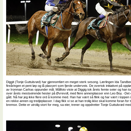
Diggit (Tonje Guttulsrød) har gjennomført en meget sterk sesong. Lærlingen Ida Tandb
fireåringen et pent løp og lå plassert som fjerde underveis. De overtok initiativet på opp
av Ironman Carlras oppunder mål. Målfoto viste at Diggig tok årets femte seier og han t
over årets mestseirende hester på Øvrevoll, med flere annenplasser enn Leo Boy. -Det er
gått. Nå har jeg ikke flere ord å komme med. Han har vært så flink og har vært i toppe
en rekke annen og tredjeplasser. I dag fikk vi se at han trolig ikke skal komme foran for t
bremse. Dette er utrolig stort for meg, sa eier, trener og oppdretter Tonje Guttulsrød med