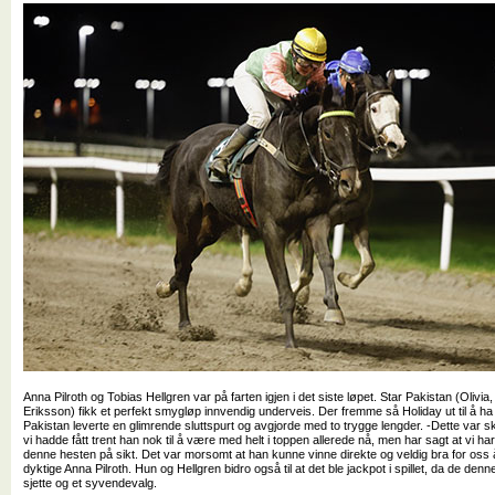
Anna Pilroth og Tobias Hellgren var på farten igjen i det siste løpet. Star Pakistan (Olivia, 
Eriksson) fikk et perfekt smygløp innvendig underveis. Der fremme så Holiday ut til å ha 
Pakistan leverte en glimrende sluttspurt og avgjorde med to trygge lengder. -Dette var ski
vi hadde fått trent han nok til å være med helt i toppen allerede nå, men har sagt at vi har
denne hesten på sikt. Det var morsomt at han kunne vinne direkte og veldig bra for oss å
dyktige Anna Pilroth. Hun og Hellgren bidro også til at det ble jackpot i spillet, da de de
sjette og et syvendevalg.