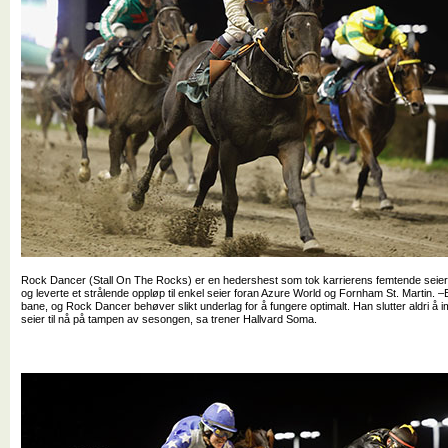
Rock Dancer (Stall On The Rocks) er en hedershest som tok karrierens femtende seier.
og leverte et strålende oppløp til enkel seier foran Azure World og Fornham St. Martin. –E
bane, og Rock Dancer behøver slikt underlag for å fungere optimalt. Han slutter aldri å i
seier til nå på tampen av sesongen, sa trener Hallvard Soma.