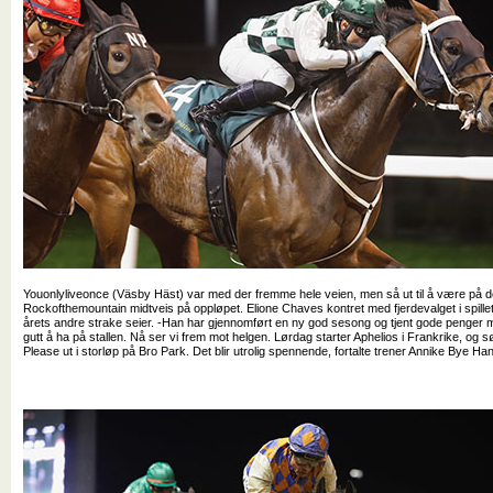
Youonlyliveonce (Väsby Häst) var med der fremme hele veien, men så ut til å være på 
Rockofthemountain midtveis på oppløpet. Elione Chaves kontret med fjerdevalget i spille
årets andre strake seier. -Han har gjennomført en ny god sesong og tjent gode penger m
gutt å ha på stallen. Nå ser vi frem mot helgen. Lørdag starter Aphelios i Frankrike, o
Please ut i storløp på Bro Park. Det blir utrolig spennende, fortalte trener Annike Bye Ha