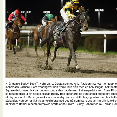
Ni år gamle Buddy Bob (T. Hellgren, L. Gustafsson og A. L. Paulson) har vært en topph
innholdsrik karriere. Som treåring var han tredje, kun slått med en halv lengde, bak he
Square de Luynes. Nå var det en stund siden hadde vært i vinnerpaddocken. Anna Pilroth l
lot hesten spille ut sin speed til slutt. Buddy Bob imponerte og vant enkelt snaue fire le
utrolig fint i kveld. Det er jo snakk om en veldig bra hest dette her, og vi tror han har hat
på landet. Han ser ut til å trives veldig bra med det, nå som han tross alt har blitt litt eldr
skal være litt mer å hente fremover, smilte Anna Pilroth. Buddy Bob trenes av Tobias Hel