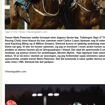
Sign O'The Times ©hesteguiden.com
Trener Niels Petersen smilte fornøyd etter dagens første løp. Toåringen Sign O´Th
Racing Club) viste klasse da han sammen med Carlos Lopez kjempet seg til seier
med Kaching Bling og A Million Dreams. Dermed kunne et lykkelig andelslag møt
Dette var gøy. Vi eier tre hester sammen, og jeg er involvert i noen andre hester 
plukket ut denne hesten på en åringsauksjon i Irland. Det skal bli spennende å se
medeier, og primus motor for andelslaget, Morten Myhre. -Han kjempet hele veien 
debut. Vi er nå inne i slutten av sesongen, og jeg forbereder også vinterens satsni
spennende, uttalte trener Niels Petersen. Det ble krevende å være spiller denne t
seks rette i V65. Dermed ble det jackpot.
©hesteguiden.com