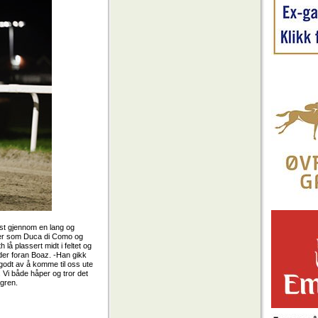
est gjennom en lang og
ster som Duca di Como og
å plassert midt i feltet og
ngder foran Boaz. -Han gikk
t godt av å komme til oss ute
e. Vi både håper og tror det
lgren.