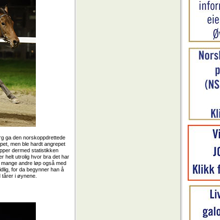
erg ga den norskoppdrettede
løpet, men ble hardt angrepet
opper dermed statistikken
 helt utrolig hvor bra det har
n i mange andre løp også med
idlig, for da begynner han å
 tårer i øynene.