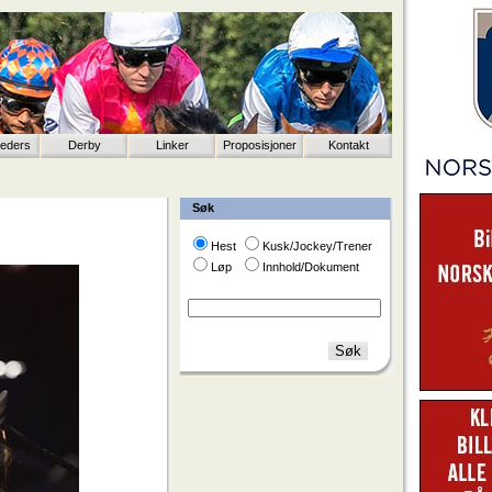
eeders
Derby
Linker
Proposisjoner
Kontakt
Søk
Hest
Kusk/Jockey/Trener
Løp
Innhold/Dokument