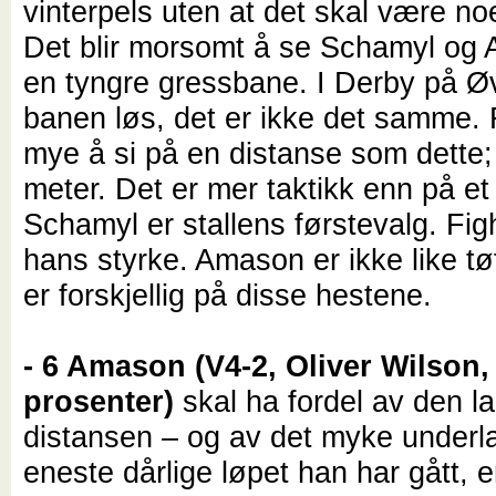
vinterpels uten at det skal være no
Det blir morsomt å se Schamyl og
en tyngre gressbane. I Derby på Øv
banen løs, det er ikke det samme. 
mye å si på en distanse som dette
meter. Det er mer taktikk enn på et 
Schamyl er stallens førstevalg. Figh
hans styrke. Amason er ikke like tø
er forskjellig på disse hestene.
- 6 Amason (V4-2, Oliver Wilson,
prosenter)
skal ha fordel av den l
distansen – og av det myke underl
eneste dårlige løpet han har gått, 