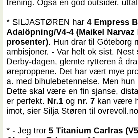
trening. Også en god outsider, utta
* SILJASTØREN har
4 Empress Bl
Adalöpning/V4-4 (Maikel Narvaz 
prosenter)
. Hun drar til Göteborg
ambisjoner. - Var helt ok sist. Nest 
Derby-dagen, glemte rytteren å dra
øreproppene. Det har vært mye pro
a. med bihulebetennelse. Men hun e
Dette skal være en fin sjanse, dis
er perfekt.
Nr.1
og
nr. 7
kan være 
imot, sier Silja Støren til ovrevoll.
* - Jeg tror
5 Titanium Carlras (V5