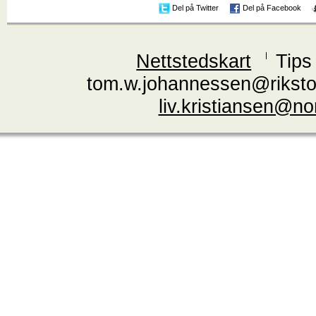
Del på Twitter
Del på Facebook
Nettstedskart
Tips
tom.w.johannessen@riksto
liv.kristiansen@n