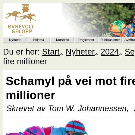
Nyheter
Skjema
Kurs/info
Reglement
Publikasjoner
Avl/Br
Du er her:
Start
Nyheter
2024
Se
fire millioner
Schamyl på vei mot fir
millioner
Skrevet av Tom W. Johannessen,