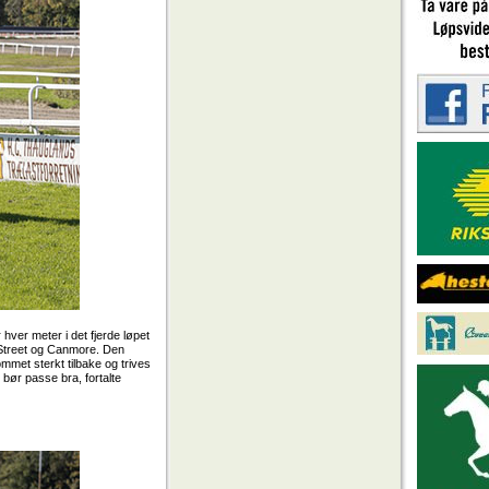
hver meter i det fjerde løpet
 Street og Canmore. Den
mmet sterkt tilbake og trives
t bør passe bra, fortalte