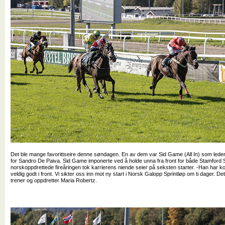
Det ble mange favorittseire denne søndagen. En av dem var Sid Game (All In) som leder 
for Sandro De Paiva. Sid Game imponerte ved å holde unna fra front for både Stamford
norskoppdrettede fireåringen tok karrierens niende seier på seksten starter. -Han har ko
veldig godt i front. Vi sikter oss inn mot ny start i Norsk Galopp Sprintløp om ti dager. De
trener og oppdretter Maria Robertz.