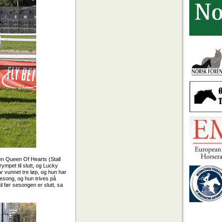
en Queen Of Hearts (Stall
rympet til slutt, og Lucky
ar vunnet tre løp, og hun har
sesong, og hun trives på
il før sesongen er slutt, sa