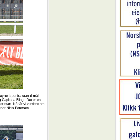
te løpet fra start til mål.
g Capitana Bling. -Det er en
er start. Nå får vi vurdere om
rener Niels Petersen.