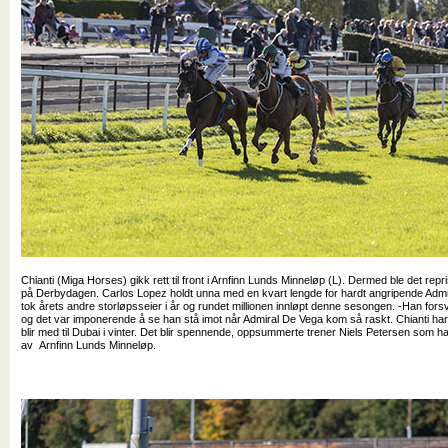
Chianti (Miga Horses) gikk rett til front i Arnfinn Lunds Minneløp (L). Dermed ble det rep
på Derbydagen. Carlos Lopez holdt unna med en kvart lengde for hardt angripende Admiral
tok årets andre storløpsseier i år og rundet millionen innløpt denne sesongen. -Han forsv
og det var imponerende å se han stå imot når Admiral De Vega kom så raskt. Chianti ha
blir med til Dubai i vinter. Det blir spennende, oppsummerte trener Niels Petersen som h
av Arnfinn Lunds Minneløp.