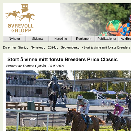
Nyheter
Skjema
Kurs/info
Reglement
Publikasjoner
Avl/Br
Du er her:
Start
Nyheter
2024
September
-Stort å vinne mitt første Breeders
-Stort å vinne mitt første Breeders Price Classic
Skrevet av Thomas Gjelsås,
29.09.2024