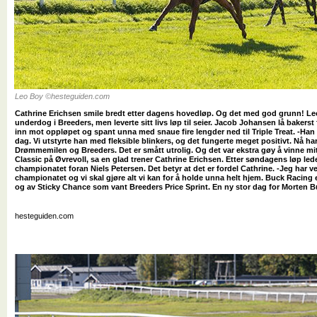
Leo Boy ©hesteguiden.com
Cathrine Erichsen smile bredt etter dagens hovedløp. Og det med god grunn! Le
underdog i Breeders, men leverte sitt livs løp til seier. Jacob Johansen lå bakerst
inn mot oppløpet og spant unna med snaue fire lengder ned til Triple Treat. -Han
dag. Vi utstyrte han med fleksible blinkers, og det fungerte meget positivt. Nå h
Drømmemilen og Breeders. Det er smått utrolig. Og det var ekstra gøy å vinne mit
Classic på Øvrevoll, sa en glad trener Cathrine Erichsen. Etter søndagens løp le
championatet foran Niels Petersen. Det betyr at det er fordel Cathrine. -Jeg har ve
championatet og vi skal gjøre alt vi kan for å holde unna helt hjem. Buck Racing
og av Sticky Chance som vant Breeders Price Sprint. En ny stor dag for Morten B
hesteguiden.com