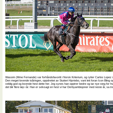
Wassim (Mme Fernande) var forhåndsfavoritt i Norsk Kriterium, og rytter Carlos Lopez styr
Den meget lovende toåringen, oppdrettet av Stutteri Hjortebo, vant lett foran Icon Bling o
veldig god og lovende hest dette her. Jeg synes han opptrer bedre og tar nye steg for hv
det blir flere løp i år. Han er selvsagt en hest vi har Derbyambisjoner med neste år, sa t