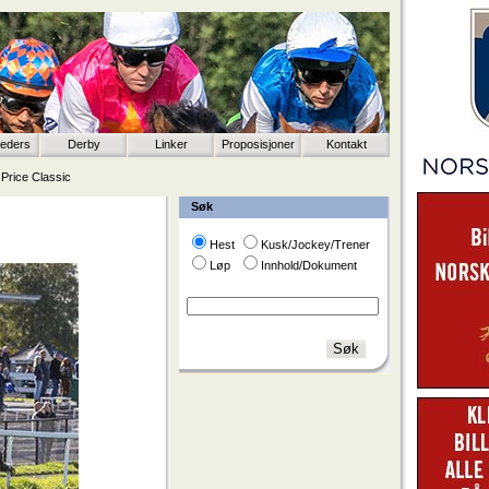
eeders
Derby
Linker
Proposisjoner
Kontakt
 Price Classic
Søk
Hest
Kusk/Jockey/Trener
Løp
Innhold/Dokument