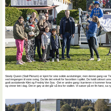
Steely Queen (Stall Plenum) er kjent for sine solide avslutninger, men denne gang var Tin
ved inngangen til siste sving. Da ble det enkelt for favoritten i spillet. De holdt sikkert unna
godt avsluttende Klint og Fredriq Von Soa. -Det er andre gang i karrieren vi kommer foran s
og vinner lett i dag. Det er gøy at det går så bra for stallen. Vi satser på en fin høst, sa r