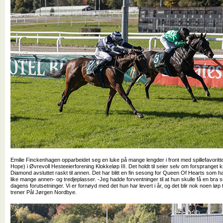
Emilie Finckenhagen opparbeidet seg en luke på mange lengder i front med spillefavoritt
Hope) i Øvrevoll Hesteeierforening Klokkeløp III. Det holdt til seier selv om forspranget k
Diamond avsluttet raskt til annen. Det har blitt en fin sesong for Queen Of Hearts som h
like mange annen- og tredjeplasser. -Jeg hadde forventninger til at hun skulle få en bra 
dagens forutsetninger. Vi er fornøyd med det hun har levert i år, og det blir nok noen løp t
trener Pål Jørgen Nordbye.