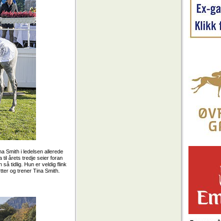
a Smith i ledelsen allerede
 til årets tredje seier foran
å tidlig. Hun er veldig flink
ytter og trener Tina Smith.