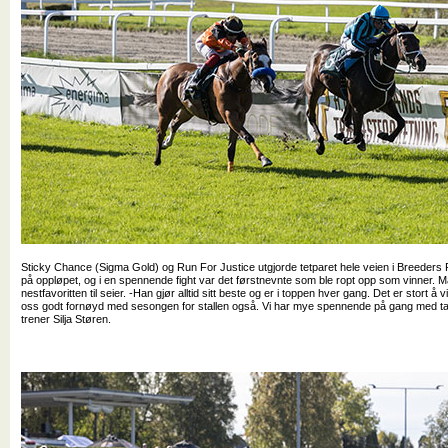
Sticky Chance (Sigma Gold) og Run For Justice utgjorde tetparet hele veien i Breeders 
på oppløpet, og i en spennende fight var det førstnevnte som ble ropt opp som vinner. 
nestfavoritten til seier. -Han gjør alltid sitt beste og er i toppen hver gang. Det er stort å
oss godt fornøyd med sesongen for stallen også. Vi har mye spennende på gang med tan
trener Silja Støren.