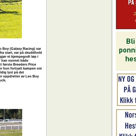
o Boy (Galaxy Racing) var
 fra start, var på skuddhold
 gjør et kjempegodt løp i
ar han vunnet både
t første Breeders Price
der hun fortsatt kampen om
ldig lyst på det
 er oppdretter av Leo Boy
uck.