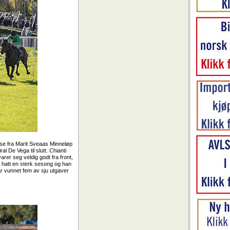
rise fra Marit Sveaas Minneløp
 De Vega til slutt. Chianti
arer seg veldig godt fra front,
r hatt en sterk sesong og han
ar vunnet fem av sju utgaver