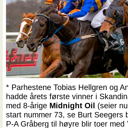
* Parhestene Tobias Hellgren og An
hadde årets første vinner i Skandin
med 8-årige
Midnight Oil
(seier n
start nummer 73, se Burt Seegers b
P-A Gråberg til høyre blir toer med