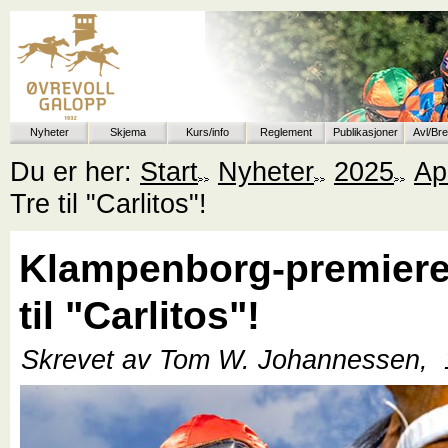
Nyheter
Skjema
Kurs/info
Reglement
Publikasjoner
Avl/Br
Du er her:
Start
Nyheter
2025
Apr
Tre til "Carlitos"!
Klampenborg-premiere
til "Carlitos"!
Skrevet av Tom W. Johannessen,