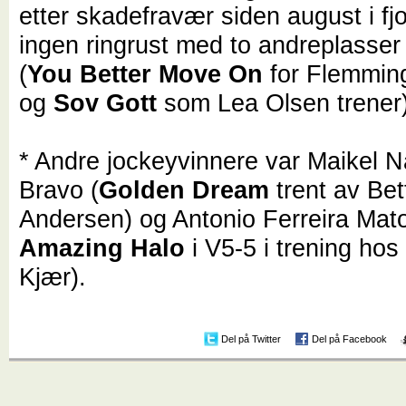
etter skadefravær siden august i fjo
ingen ringrust med to andreplasser p
(
You Better Move On
for Flemmin
og
Sov Gott
som Lea Olsen trener)
* Andre jockeyvinnere var Maikel 
Bravo (
Golden Dream
trent av Bet
Andersen) og Antonio Ferreira Mato
Amazing Halo
i V5-5 i trening hos
Kjær).
Del på Twitter
Del på Facebook