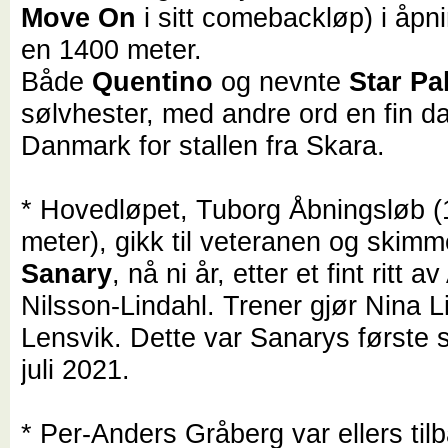
Move On
i sitt comebackløp) i åpn
en 1400 meter.
Både
Quentino
og nevnte
Star Pa
sølvhester, med andre ord en fin da
Danmark for stallen fra Skara.
* Hovedløpet, Tuborg Åbningsløb 
meter), gikk til veteranen og skimm
Sanary
, nå ni år, etter et fint ritt a
Nilsson-Lindahl. Trener gjør Nina 
Lensvik. Dette var Sanarys første s
juli 2021.
* Per-Anders Gråberg var ellers tilb