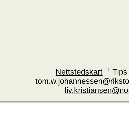
Nettstedskart
Tips
tom.w.johannessen@riksto
liv.kristiansen@n