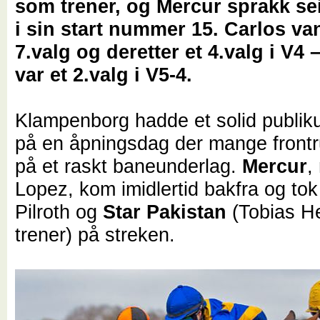
som trener, og Mercur sprakk se
i sin start nummer 15. Carlos va
7.valg og deretter et 4.valg i V4
var et 2.valg i V5-4.
Klampenborg hadde et solid publi
på en åpningsdag der mange front
på et raskt baneunderlag.
Mercur
,
Lopez, kom imidlertid bakfra og to
Pilroth og
Star Pakistan
(Tobias He
trener) på streken.