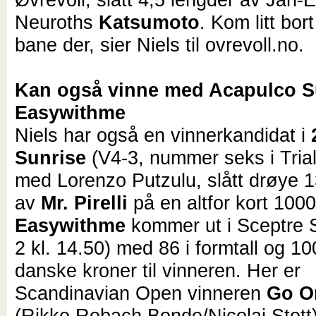
Neuroths
Katsumoto
. Kom litt bor
bane der, sier Niels til ovrevoll.no.
Kan også vinne med Acapulco S
Easywithme
Niels har også en vinnerkandidat i
Sunrise
(V4-3, nummer seks i Trial
med Lorenzo Putzulu, slått drøye 1
av
Mr. Pirelli
på en altfor kort 100
Easywithme
kommer ut i Sceptre 
2 kl. 14.50) med 86 i formtall og 1
danske kroner til vinneren. Her er
Scandinavian Open vinneren
Go O
(Rikke Robach Bonde/Nicolaj Stott