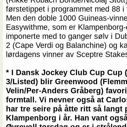
førstetippet i programmet med 88 i 
Men den doble 1000 Guineas-vinn
Easywithme, som er Klampenborg-
imponerte med to ganger sølv i Du
2 (Cape Verdi og Balanchine) og k
lørdagens vinner av Sceptre Stake
* I Dansk Jockey Club Cup Cup 
3/Listed) blir Greenwood (Flem
Velin/Per-Anders Gråberg) favorit
formtall. Vi nevner også at Carl
har tre seire på åtte ritt så langt
Klampenborg i år. Han vant også
Øvrevoll torsdag og er i strålen