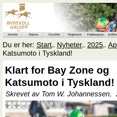
Nyheter
Skjema
Kurs/info
Reglement
Publikasjoner
Avl/Br
Du er her:
Start
Nyheter
2025
Apr
Katsumoto i Tyskland!
Klart for Bay Zone og
Katsumoto i Tyskland!
Skrevet av Tom W. Johannessen,