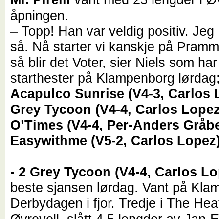
åpningen.
– Topp! Han var veldig positiv. Jeg l
så. Nå starter vi kanskje på Pram
så blir det Voter, sier Niels som har 
starthester på Klampenborg lørdag
Acapulco Sunrise (V4-3, Carlos 
Grey Tycoon (V4-4, Carlos Lopez
O’Times (V4-4, Per-Anders Gråbe
Easywithme (V5-2, Carlos Lopez)
- 2 Grey Tycoon (V4-4, Carlos Lo
beste sjansen lørdag. Vant på Kla
Derbydagen i fjor. Tredje i The He
Øvrevoll, slått 4,5 lengder av Jan-E