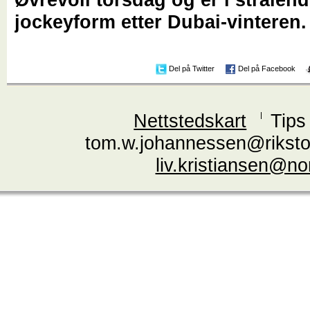
jockeyform etter Dubai-vinteren.
Del på Twitter
Del på Facebook
Nettstedskart
Tips
tom.w.johannessen@riksto
liv.kristiansen@n