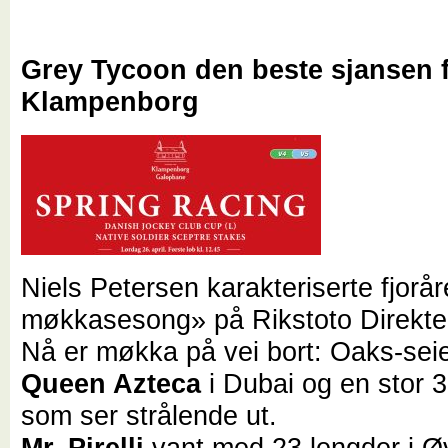
Grey Tycoon den beste sjansen f
Klampenborg
Niels Petersen karakteriserte fjorå
møkkasesong» på Rikstoto Direkte 
Nå er møkka på vei bort: Oaks-sei
Queen Azteca
i Dubai og en stor 
som ser strålende ut.
Mr. Pirelli
vant med 23 lengder i Øv