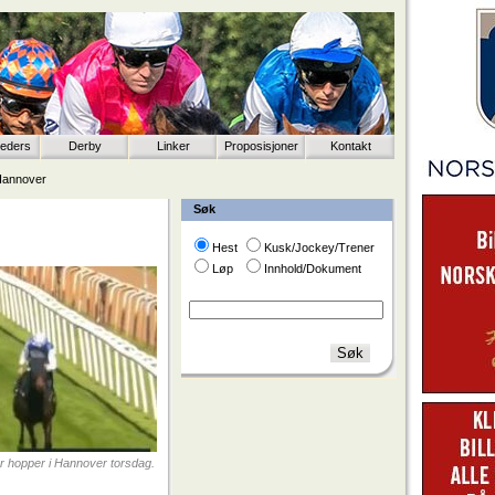
eeders
Derby
Linker
Proposisjoner
Kontakt
 Hannover
Søk
Hest
Kusk/Jockey/Trener
Løp
Innhold/Dokument
or hopper i Hannover torsdag.