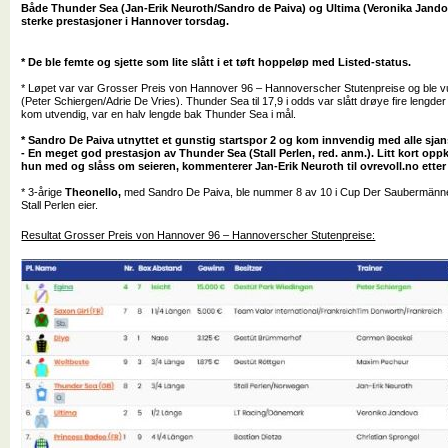
Både Thunder Sea (Jan-Erik Neuroth/Sandro de Paiva) og Ultima (Veronika Jando
sterke prestasjoner i Hannover torsdag.
* De ble femte og sjette som lite slått i et tøft hoppeløp med Listed-status.
* Løpet var var Grosser Preis von Hannover 96 – Hannoverscher Stutenpreise og ble vu
(Peter Schiergen/Adrie De Vries). Thunder Sea til 17,9 i odds var slått drøye fire lengde
kom utvendig, var en halv lengde bak Thunder Sea i mål.
* Sandro De Paiva utnyttet et gunstig startspor 2 og kom innvendig med alle sja
- En meget god prestasjon av Thunder Sea (Stall Perlen, red. anm.). Litt kort oppkjø
hun med og slåss om seieren, kommenterer Jan-Erik Neuroth til ovrevoll.no etter 
* 3-årige
Theonello,
med Sandro De Paiva, ble nummer 8 av 10 i Cup Der Saubermänner
Stall Perlen eier.
Resultat Grosser Preis von Hannover 96 – Hannoverscher Stutenpreise: