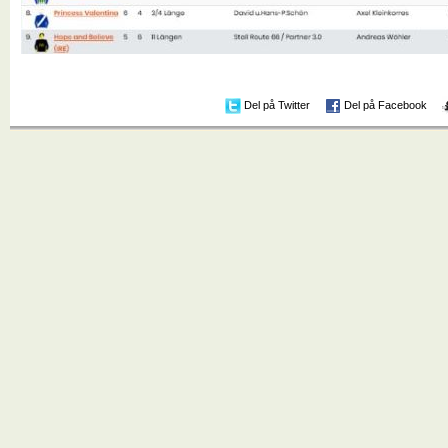
Del på Twitter
Del på Facebook