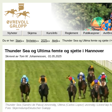
Nyheter
Skjema
Kurs/info
Reglement
Publikasjoner
Avl/Br
Du er her:
Start
Nyheter
2025
April
Thunder Sea og Ultima femte og sjette i
Thunder Sea og Ultima femte og sjette i Hannover
Skrevet av Tom W. Johannessen,
01.05.2025
Thunder Sea (Sandro de Paiva) innvendig, Ultima (Carlos Lopez) utvendig i Listed-løp f
Foto: Skjermdump/Deutscher Galopp