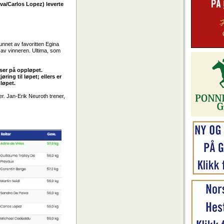
va/Carlos Lopez) leverte
nnet av favoritten Egina
r av vinneren. Ultima, som
nser på oppløpet.
ring til løpet; ellers er
løpet.
. Jan-Erik Neuroth trener,