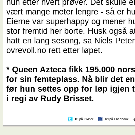
hun etter hvert prøver. Det skulle el
vært mange meter lengre - så er hu
Eierne var superhappy og mener h
stor fremtid her borte. Husk også a
hatt en lang sesong, sa Niels Peter
ovrevoll.no rett etter løpet.
* Queen Azteca fikk 195.000 nor
for sin femteplass. Nå blir det e
før hun settes opp for løp igjen t
i regi av Rudy Brisset.
Del på Twitter
Del på Facebook