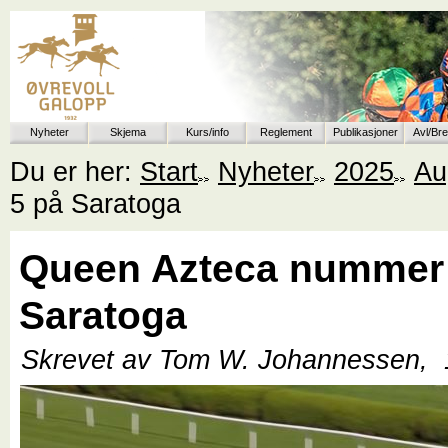
Nyheter
Skjema
Kurs/info
Reglement
Publikasjoner
Avl/Br
Du er her:
Start
Nyheter
2025
Au
5 på Saratoga
Queen Azteca nummer
Saratoga
Skrevet av Tom W. Johannessen,