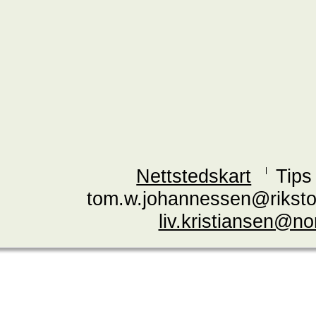
Nettstedskart
Tips
tom.w.johannessen@riksto
liv.kristiansen@n