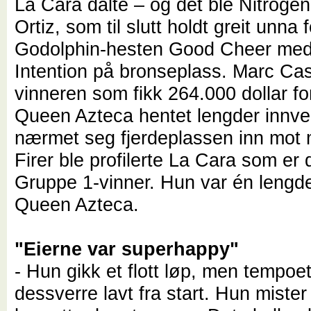
La Cara dalte – og det ble Nitroge
Ortiz, som til slutt holdt greit unna f
Godolphin-hesten Good Cheer med
Intention på bronseplass. Marc Cas
vinneren som fikk 264.000 dollar fo
Queen Azteca hentet lengder innve
nærmet seg fjerdeplassen inn mot 
Firer ble profilerte La Cara som er 
Gruppe 1-vinner. Hun var én lengd
Queen Azteca.
"Eierne var superhappy"
- Hun gikk et flott løp, men tempoe
dessverre lavt fra start. Hun mister l