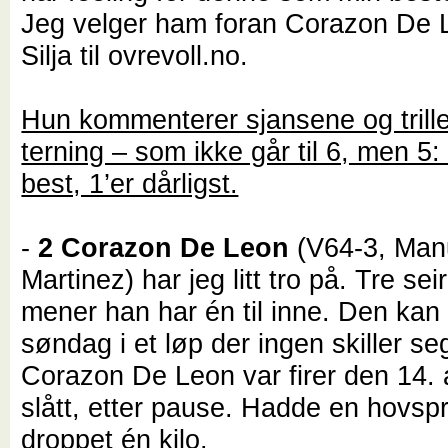
Jeg velger ham foran Corazon De L
Silja til ovrevoll.no.
Hun kommenterer sjansene og trill
terning – som ikke går til 6, men 5:
best, 1’er dårligst.
-
2 Corazon De Leon
(V64-3, Man
Martinez) har jeg litt tro på. Tre seir
mener han har én til inne. Den ka
søndag i et løp der ingen skiller seg
Corazon De Leon var firer den 14. a
slått, etter pause. Hadde en hovsp
droppet én kilo.