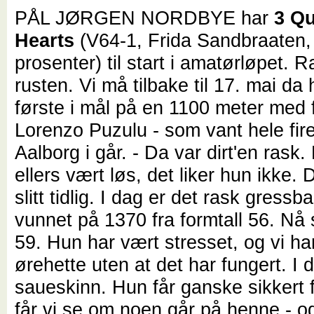
PÅL JØRGEN NORDBYE har
3 Q
Hearts
(V64-1, Frida Sandbraaten,
prosenter) til start i amatørløpet. 
rusten. Vi må tilbake til 17. mai da
første i mål på en 1100 meter med 
Lorenzo Puzulu - som vant hele fir
Aalborg i går. - Da var dirt'en rask
ellers vært løs, det liker hun ikke.
slitt tidlig. I dag er det rask gress
vunnet på 1370 fra formtall 56. Nå 
59. Hun har vært stresset, og vi ha
ørehette uten at det har fungert. I 
saueskinn. Hun får ganske sikkert 
får vi se om noen går på henne - 