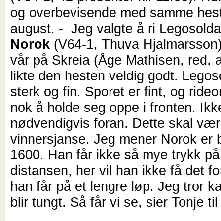
og overbevisende med samme hest
august. - Jeg valgte å ri Legosold
Norok
(V64-1, Thuva Hjalmarsson) 
vår på Skreia (Åge Mathisen, red. 
likte den hesten veldig godt. Legos
sterk og fin. Sporet er fint, og rideo
nok å holde seg oppe i fronten. Ikk
nødvendigvis foran. Dette skal væ
vinnersjanse. Jeg mener Norok er 
1600. Han får ikke så mye trykk p
distansen, her vil han ikke få det f
han får på et lengre løp. Jeg tror k
blir tungt. Så får vi se, sier Tonje ti