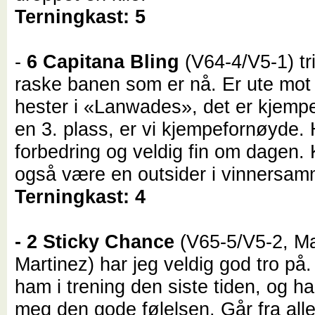
Terningkast: 5
-
6 Capitana Bling
(V64-4/V5-1) tr
raske banen som er nå. Er ute mot 
hester i «Lanwades», det er kjempet
en 3. plass, er vi kjempefornøyde. 
forbedring og veldig fin om dagen.
også være en outsider i vinnersa
Terningkast: 4
- 2 Sticky Chance
(V65-5/V5-2, M
Martinez) har jeg veldig god tro på.
ham i trening den siste tiden, og ha
meg den gode følelsen. Går fra alle