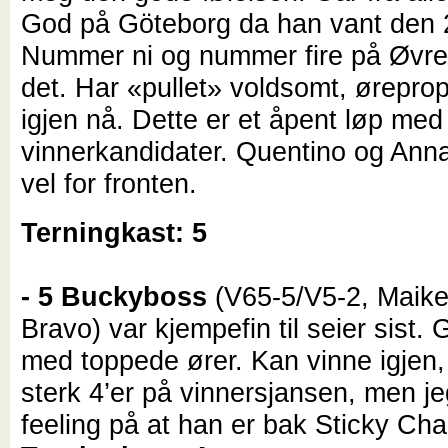
God på Göteborg da han vant
den 2
Nummer ni og nummer fire på Øvrev
det. Har «pullet» voldsomt, ørepro
igjen nå. Dette er et åpent løp me
vinnerkandidater.
Quentino og Anna
vel for fronten.
Terningkast: 5
- 5 Buckyboss
(V65-5/V5-2, Maik
Bravo) var kjempefin til seier sist. 
med toppede ører. Kan vinne igjen, 
sterk 4’er på vinnersjansen, men je
feeling på at han er bak Sticky Ch