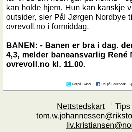
kan holde hjem. Hun kan kanskje 
outsider, sier Pål Jørgen Nordbye ti
ovrevoll.no i formiddag.
BANEN: - Banen er bra i dag. den
4,3, melder baneansvarlig René N
ovrevoll.no kl. 11.00.
Del på Twitter
Del på Facebook
Nettstedskart
Tips
tom.w.johannessen@riksto
liv.kristiansen@n