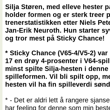
Silja Støren, med elleve hester p
holder formen og er sterk treer 
trenerstatistikken etter Niels Pe
Jan-Erik Neuroth. Hun starter s
og tror mest på Sticky Chance!
* Sticky Chance (V65-4/V5-2) var 
17 en drøy 4-prosenter i V64-spi
minst spilte Silja-hesten i denne
spilleformen. Vil bli spilt opp, 
hesten vil ha fin spilleverdi søn
* - Det er aldri lett å rangere sjan
har feeling for denne som min best