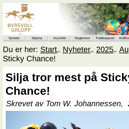
Nyheter
Skjema
Kurs/info
Reglement
Publikasjoner
Avl/Br
Du er her:
Start
Nyheter
2025
Au
Sticky Chance!
Silja tror mest på Stick
Chance!
Skrevet av Tom W. Johannessen,