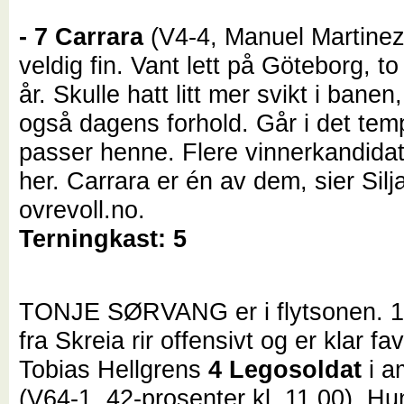
- 7 Carrara
(V4-4, Manuel Martinez
veldig fin. Vant lett på Göteborg, to 
år. Skulle hatt litt mer svikt i banen
også dagens forhold. Går i det te
passer henne. Flere vinnerkandida
her. Carrara er én av dem, sier Silja
ovrevoll.no.
Terningkast: 5
TONJE SØRVANG er i flytsonen. 1
fra Skreia rir offensivt og er klar fa
Tobias Hellgrens
4 Legosoldat
i a
(V64-1, 42-prosenter kl. 11.00). Hun