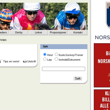
eeders
Derby
Linker
Proposisjoner
Kontakt
istips
Søk
Hest
Kusk/Jockey/Trener
Løp
Innhold/Dokument
Tips en venn!
Utskrift