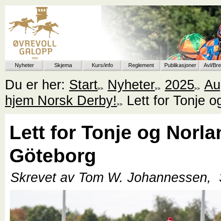
Nyheter
Skjema
Kurs/info
Reglement
Publikasjoner
Avl/Br
Du er her:
Start
Nyheter
2025
Au
hjem Norsk Derby!
Lett for Tonje 
Lett for Tonje og Norl
Göteborg
Skrevet av Tom W. Johannessen,