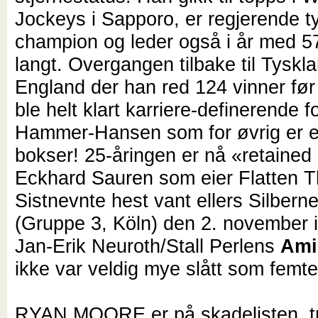
Jockeys i Sapporo, er regjerende t
champion og leder også i år med 57
langt. Overgangen tilbake til Tyskla
England der han red 124 vinner før 
ble helt klart karriere-definerende 
Hammer-Hansen som for øvrig er 
bokser! 25-åringen er nå «retained 
Eckhard Sauren som eier Flatten 
Sistnevnte hest vant ellers Silbern
(Gruppe 3, Köln) den 2. november i 
Jan-Erik Neuroth/Stall Perlens
Ami
ikke var veldig mye slått som fe
RYAN MOORE er på skadelisten, tr