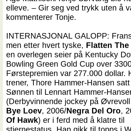
elleve. – Gir seg ved trykk uten å v
kommenterer Tonje.
INTERNASJONAL GALOPP: Fransk
men etter hvert tyske,
Flatten The
en overlegen seier på Kentucky Do
Bowling Green Gold Cup over 3300
Førstepremien var 277.000 dollar
trener, Thore Hammer-Hansen satt 
Sønnen til Lennart Hammer-Hanse
(Derbyvinnende jockey på Øvrevoll 
Bye Loev
, 2006/
Negra Del Oro
, 
Of Hawk
) er i ferd med å klatre til
stjernestatus. Han gikk til topps i W