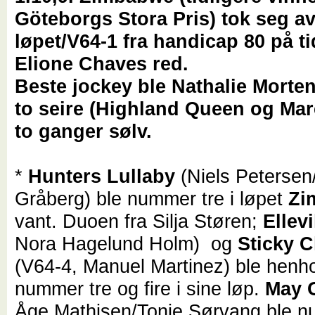
Göteborgs Stora Pris) tok seg av
løpet/V64-1 fra handicap 80 på ti
Elione Chaves red.
Beste jockey ble Nathalie Mort
to seire (Highland Queen og Ma
to ganger sølv.
*
Hunters Lullaby
(Niels Petersen
Gråberg) ble nummer tre i løpet
Zi
vant. Duoen fra Silja Støren;
Ellevi
Nora Hagelund Holm) og
Sticky 
(V64-4, Manuel Martinez) ble henh
nummer tre og fire i sine løp.
May 
Åge Mathisen/Tonje Sørvang ble 