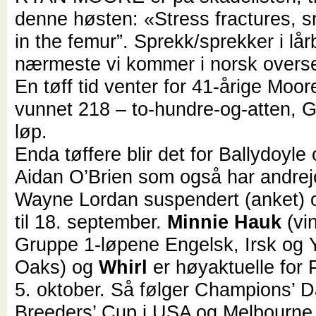
denne høsten: «Stress fractures, s
in the femur”. Sprekk/sprekker i lår
nærmeste vi kommer i norsk overse
En tøff tid venter for 41-årige Moo
vunnet 218 – to-hundre-og-atten, 
løp.
Enda tøffere blir det for Ballydoyle 
Aidan O’Brien som også har andre
Wayne Lordan suspendert (anket) o
til 18. september.
Minnie Hauk
(vi
Gruppe 1-løpene Engelsk, Irsk og 
Oaks) og
Whirl
er høyaktuelle for P
5. oktober. Så følger Champions’ D
Breeders’ Cup i USA og Melbourne