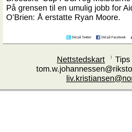
På grensen til en umulig jobb for A
O’Brien: Å erstatte Ryan Moore.
Del på Twitter
Del på Facebook
Nettstedskart
Tips
tom.w.johannessen@riksto
liv.kristiansen@n