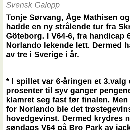
Svensk Galopp
Tonje Sørvang, Åge Mathisen o
hadde en ny strålende tur fra Skr
Göteborg. I V64-6, fra handicap 
Norlando lekende lett. Dermed h
av tre i Sverige i år.
* I spillet var 6-åringen et 3.valg
prosenter til syv ganger pengen
klamret seg fast før finalen. Men
for Norlando ble det trøstegevin
hovedgevinst. Dermed krydres n
søndags V64 på Bro Park av jack