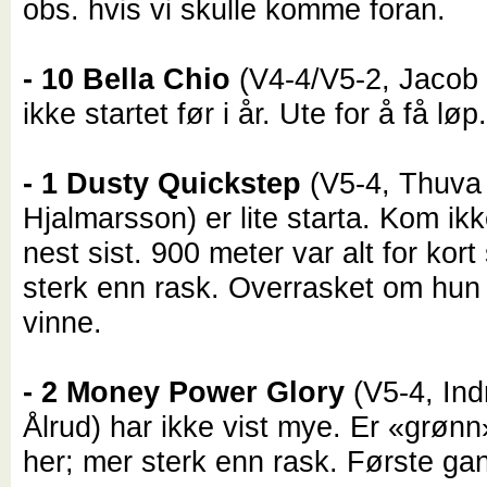
obs. hvis vi skulle komme foran.
- 10 Bella Chio
(V4-4/V5-2, Jacob 
ikke startet før i år. Ute for å få løp
- 1 Dusty Quickstep
(V5-4, Thuva
Hjalmarsson) er lite starta. Kom ikke
nest sist. 900 meter var alt for kort
sterk enn rask. Overrasket om hun 
vinne.
- 2 Money Power Glory
(V5-4, Ind
Ålrud) har ikke vist mye. Er «grø
her; mer sterk enn rask. Første ga