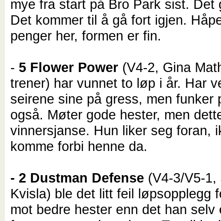
mye fra start på Bro Park sist. Det g
Det kommer til å gå fort igjen. Håpe
penger her, formen er fin.
-
5 Flower Power
(V4-2, Gina Mat
trener) har vunnet to løp i år. Har ve
seirene sine på gress, men funker p
også. Møter gode hester, men dett
vinnersjanse. Hun liker seg foran, i
komme forbi henne da.
- 2 Dustman Defense
(V4-3/V5-1,
Kvisla) ble det litt feil løpsopplegg f
mot bedre hester enn det han selv 