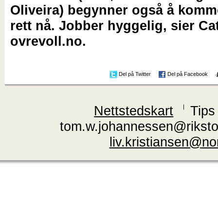
Oliveira) begynner også å komme
rett nå. Jobber hyggelig, sier Cat
ovrevoll.no.
Del på Twitter
Del på Facebook
Nettstedskart
Tips
tom.w.johannessen@riksto
liv.kristiansen@n