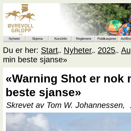
Nyheter
Skjema
Kurs/info
Reglement
Publikasjoner
Avl/Br
Du er her:
Start
Nyheter
2025
Au
min beste sjanse»
«Warning Shot er nok 
beste sjanse»
Skrevet av Tom W. Johannessen,