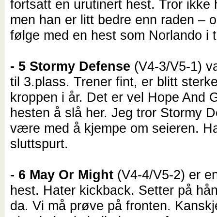
fortsatt en urutinert hest. Tror ikke
men han er litt bedre enn raden – o
følge med en hest som Norlando i t
- 5 Stormy Defense
(V4-3/V5-1) var
til 3.plass. Trener fint, er blitt sterke
kroppen i år. Det er vel Hope And 
hesten å slå her. Jeg tror Stormy 
være med å kjempe om seieren. Ha
sluttspurt.
- 6 May Or Might
(V4-4/V5-2) er en
hest. Hater kickback. Setter på hå
da. Vi må prøve på fronten. Kanskje 