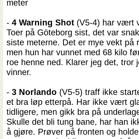
meter
-
4 Warning Shot
(V5-4) har vært v
Toer på Göteborg sist, det var sna
siste meterne. Det er mye vekt på 
men hun har vunnet med 68 kilo fø
roe henne ned. Klarer jeg det, tror 
vinner.
-
3 Norlando
(V5-5) traff ikke start
et bra løp etterpå. Har ikke vært gla
tidligere, men gikk bra på underlag
Skulle det bli tung bane, har han i
å gjøre. Prøver på fronten og holde 