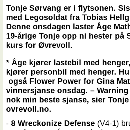
Tonje Sørvang er i flytsonen. Si
med Legosoldat fra Tobias Hellgr
Denne onsdagen laster Åge Mat
19-årige Tonje opp ni hester på
kurs for Øvrevoll.
* Åge kjører lastebil med henger
kjører personbil med henger. Hu
også Flower Power for Gina Ma
vinnersjanse onsdag. – Warning
nok min beste sjanse, sier Tonje 
ovrevoll.no.
-
8 Wreckonize Defense
(V4-1) bru