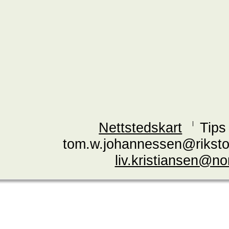
Nettstedskart
Tips
tom.w.johannessen@riksto
liv.kristiansen@n