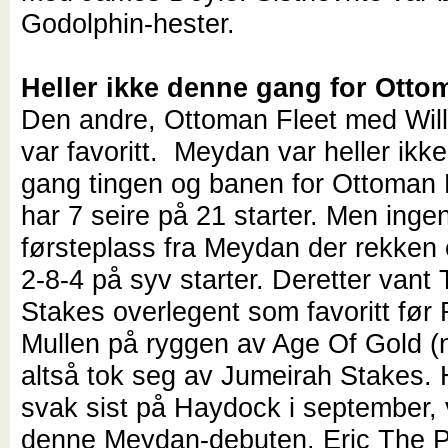
Godolphin-hester.
Heller ikke denne gang for Otto
Den andre, Ottoman Fleet med Wil
var favoritt. Meydan var heller ikk
gang tingen og banen for Ottoman
har 7 seire på 21 starter. Men inge
førsteplass fra Meydan der rekken 
2-8-4 på syv starter. Deretter van
Stakes overlegent som favoritt før
Mullen på ryggen av Age Of Gold (n
altså tok seg av Jumeirah Stakes.
svak sist på Haydock i september, 
denne Meydan-debuten. Eric The P