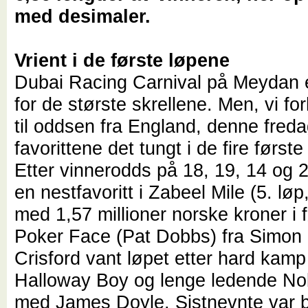
med desimaler.
Vrient i de første løpene
Dubai Racing Carnival på Meydan e
for de største skrellene. Men, vi fo
til oddsen fra England, denne fre
favorittene det tungt i de fire først
Etter vinnerodds på 18, 19, 14 og 
en nestfavoritt i Zabeel Mile (5. lø
med 1,57 millioner norske kroner i f
Poker Face (Pat Dobbs) fra Simon
Crisford vant løpet etter hard kam
Halloway Boy og lenge ledende No
med James Doyle. Sistnevnte var b