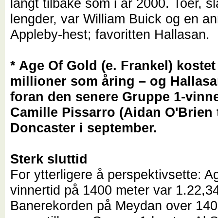
langt tilbake som i år 2000. Toer, sl
lengder, var William Buick og en a
Appleby-hest; favoritten Hallasan.
* Age Of Gold (e. Frankel) kostet
millioner som åring – og Hallas
foran den senere Gruppe 1-vinn
Camille Pissarro (Aidan O'Brien 
Doncaster i september.
Sterk sluttid
For ytterligere å perspektivsette: 
vinnertid på 1400 meter var 1.22,3
Banerekorden på Meydan over 140