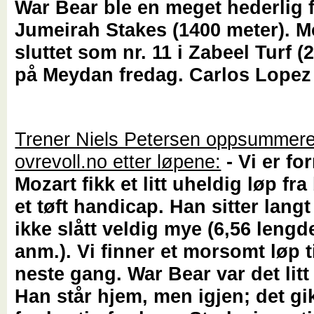
War Bear ble en meget hederlig f
Jumeirah Stakes (1400 meter). M
sluttet som nr. 11 i Zabeel Turf (
på Meydan fredag. Carlos Lopez
Trener Niels Petersen oppsummerer
ovrevoll.no etter løpene:
- Vi er fo
Mozart fikk et litt uheldig løp fra
et tøft handicap. Han sitter langt
ikke slått veldig mye (6,56 lengde
anm.). Vi finner et morsomt løp t
neste gang. War Bear var det litt 
Han står hjem, men igjen; det gik