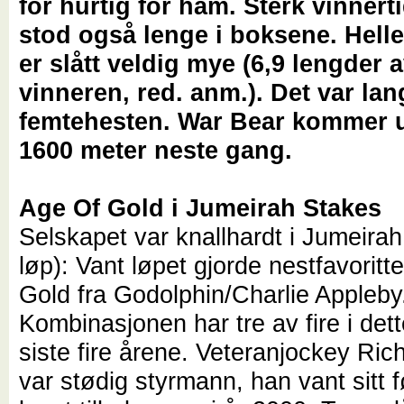
for hurtig for ham. Sterk vinnert
stod også lenge i boksene. Helle
er slått veldig mye (6,9 lengder 
vinneren, red. anm.). Det var lang
femtehesten. War Bear kommer u
1600 meter neste gang.
Age Of Gold i Jumeirah Stakes
Selskapet var knallhardt i Jumeirah
løp): Vant løpet gjorde nestfavoritt
Gold fra Godolphin/Charlie Appleby
Kombinasjonen har tre av fire i det
siste fire årene. Veteranjockey Ric
var stødig styrmann, han vant sitt f