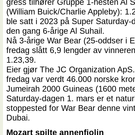
gress tilhører Gruppe 1-hesten Al S
(William Buick/Charlie Appleby): 1
ble satt i 2023 på Super Saturday
den gang 6-årige Al Suhail.
Nå 3-årige War Bear (25-oddser i E
fredag slått 6,9 lengder av vinneren
1.23,39.
Eier gjør The JC Organization ApS.
fredag var verdt 46.000 norske kro
Jumeirah 2000 Guineas (1600 mete
Saturday-dagen 1. mars er et natur
stoppested for War Bear denne vint
Dubai.
Mozart spilte annenfiolin