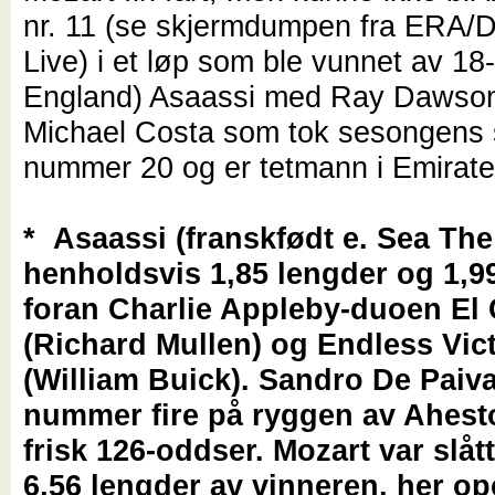
nr. 11 (se skjermdumpen fra ERA/D
Live) i et løp som ble vunnet av 18
England) Asaassi med Ray Dawson,
Michael Costa som tok sesongens 
nummer 20 og er tetmann i Emirate
* Asaassi (franskfødt e. Sea Th
henholdsvis 1,85 lengder og 1,9
foran Charlie Appleby-duoen El
(Richard Mullen) og Endless Vic
(William Buick). Sandro De Paiva
nummer fire på ryggen av Ahest
frisk 126-oddser. Mozart var slåt
6,56 lengder av vinneren, her o