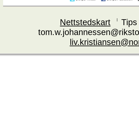
Nettstedskart
Tips
tom.w.johannessen@riksto
liv.kristiansen@n