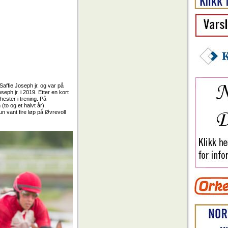
Saffie Joseph jr. og var på
eph jr. i 2019. Etter en kort
hester i trening. På
o og et halvt år).
un vant fire løp på Øvrevoll