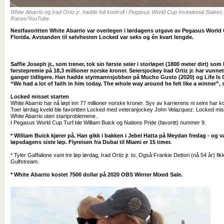
White Abarrio og Irad Ortiz jr. hadde full kontroll i Pegasus World Cup Invitational Stak
Races/YouTube
Nestfavoritten White Abarrio var overlegen i lørdagens utgave av Pegasus World
Florida. Avstanden til sølvhesten Locked var seks og én kvart lengde.
Saffie Joseph jr., som trener, tok sin første seier i storløpet (1800 meter dirt) so
førstepremie på 18,3 millioner norske kroner. Seiersjockey Irad Ortiz jr. har vun
ganger tidligere. Han hadde styrmannsjobben på Mucho Gusto (2020) og Life Is 
“We had a lot of faith in him today. The whole way around he felt like a winner”, sa
Locked misset starten
White Abarrio har nå løpt inn 77 millioner norske kroner. Syv av karrierens ni seire har
Toer lørdag kveld ble favoritten Locked med veteranjockey John Velazquez. Locked miss
White Abarrio uten startproblemene.
I Pegasus World Cup Turf ble William Buick og Nations Pride (favoritt) nummer 9.
* William Buick kjører på. Han gikk i bakken i Jebel Hatta på Meydan fredag - og va
løpsdagens siste løp. Flyreisen fra Dubai til Miami er 15 timer.
* Tyler Gaffalione vant tre løp lørdag, Irad Ortiz jr. to. Også Frankie Dettori (nå 54 år) f
Gulfstream.
* White Abarrio kostet 7500 dollar på 2020 OBS Winter Mixed Sale.