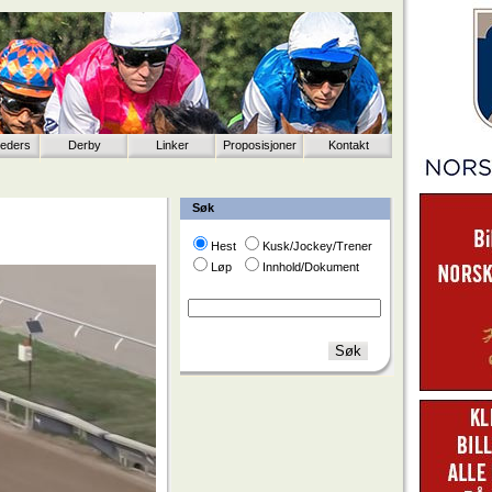
eeders
Derby
Linker
Proposisjoner
Kontakt
Søk
Hest
Kusk/Jockey/Trener
Løp
Innhold/Dokument