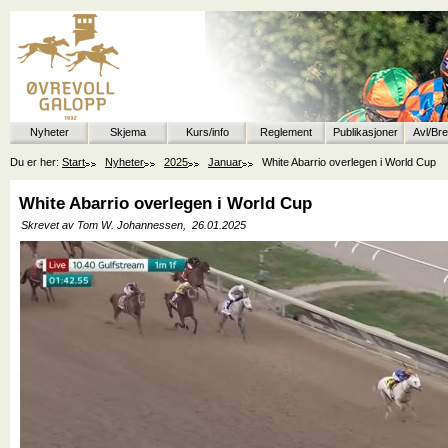
Nyheter
Skjema
Kurs/info
Reglement
Publikasjoner
Avl/Br
Du er her:
Start
Nyheter
2025
Januar
White Abarrio overlegen i World Cup
White Abarrio overlegen i World Cup
Skrevet av Tom W. Johannessen,
26.01.2025