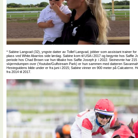
* Sabine Langvad (32), yngste datter av Tollef Langvad, jobber som assistant trainer for 
plass ved White Abarrios side lørdag. Sabine kom til USA i 2017 og begynte hos Saffie Jos
periode hos Chad Brown var hun tilbake hos Saffie Joseph jr. i 2022. Sistnevnte har 215 
skjermdumpen over (Youtube/Gulfstream Park) er hun sammen med datteren Savannah (t
Hesteguidens bilde under er fra juni i 2015; Sabine vinner en 900 meter på Calcaterre. H
fra 2014 til 2017.