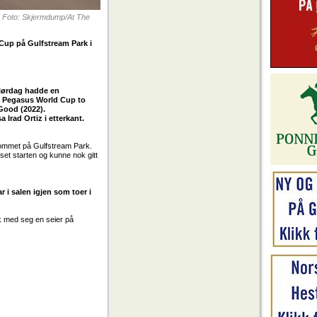
es. Foto: Skjermdump/At The
 Cup på Gulfstream Park i
m lørdag hadde en
net Pegasus World Cup to
Good (2022).
 Irad Ortiz i etterkant.
 kommet på Gulfstream Park.
et starten og kunne nok gitt
r i salen igjen som toer i
ikk med seg en seier på