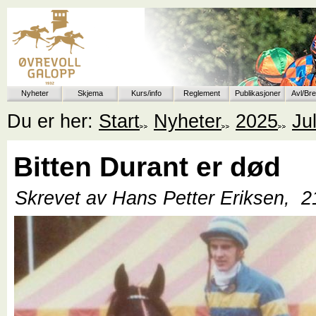
Nyheter
Skjema
Kurs/info
Reglement
Publikasjoner
Avl/Br
Du er her:
Start
Nyheter
2025
Jul
Bitten Durant er død
Skrevet av Hans Petter Eriksen,
2