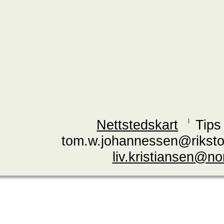
Nettstedskart
Tips
tom.w.johannessen@riksto
liv.kristiansen@n