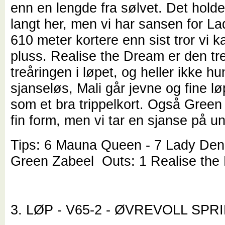
enn en lengde fra sølvet. Det holder
langt her, men vi har sansen for La
610 meter kortere enn sist tror vi 
pluss. Realise the Dream er den tr
treåringen i løpet, og heller ikke hu
sjanseløs, Mali går jevne og fine lø
som et bra trippelkort. Også Green
fin form, men vi tar en sjanse på
Tips: 6 Mauna Queen - 7 Lady Dena
Green Zabeel Outs: 1 Realise the
3. LØP - V65-2 - ØVREVOLL SPR