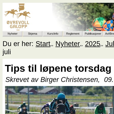
Nyheter
Skjema
Kurs/info
Reglement
Publikasjoner
Avl/Br
Du er her:
Start
Nyheter
2025
Jul
juli
Tips til løpene torsdag 
Skrevet av Birger Christensen,
09