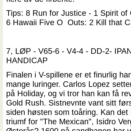
Tips: 8 Run for Justice - 1 Spirit of
6 Hawaii Five O Outs: 2 Kill that C
7, LØP - V65-6 - V4-4 - DD-2- IP
HANDICAP
Finalen i V-spillene er et finurlig 
mange luringer. Carlos Lopez sette
på Holiday, og vi tror han kan få re
Gold Rush. Sistnevnte vant sitt før
siden høsten som toåring. Kan det 
triumf for "The Mexican", Isidro Ve
Østerås? 1600 på sandbanen har v