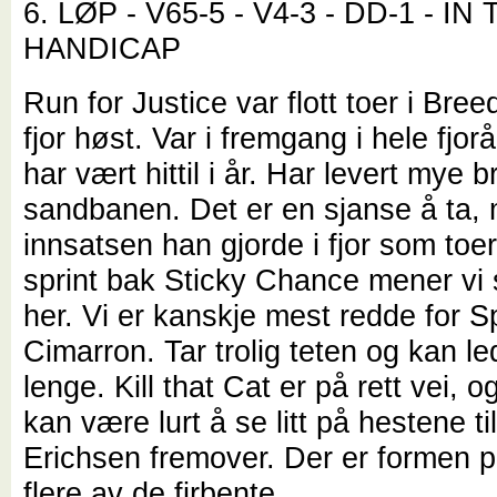
6. LØP - V65-5 - V4-3 - DD-1 - I
HANDICAP
Run for Justice var flott toer i Breed
fjor høst. Var i fremgang i hele fjorå
har vært hittil i år. Har levert mye b
sandbanen. Det er en sjanse å ta,
innsatsen han gjorde i fjor som toe
sprint bak Sticky Chance mener vi 
her. Vi er kanskje mest redde for Spi
Cimarron. Tar trolig teten og kan le
lenge. Kill that Cat er på rett vei, og
kan være lurt å se litt på hestene ti
Erichsen fremover. Der er formen p
flere av de firbente.