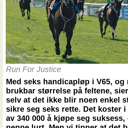
Run For Justice
Med seks handicapløp i V65, og
brukbar størrelse på feltene, sie
selv at det ikke blir noen enkel s
sikre seg seks rette. Det koster 
av 340 000 å kjøpe seg suksess, 
neppe lurt. Men vi tipper at det b