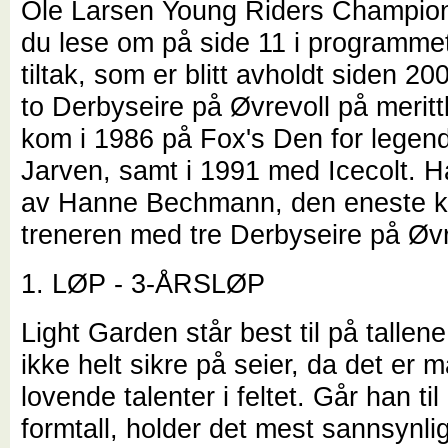
Ole Larsen Young Riders Champion
du lese om på side 11 i programmet.
tiltak, som er blitt avholdt siden 20
to Derbyseire på Øvrevoll på meritt
kom i 1986 på Fox's Den for legen
Jarven, samt i 1991 med Icecolt. Ha
av Hanne Bechmann, den eneste k
treneren med tre Derbyseire på Øvr
1. LØP - 3-ÅRSLØP
Light Garden står best til på tallene
ikke helt sikre på seier, da det er 
lovende talenter i feltet. Går han til
formtall, holder det mest sannsynli