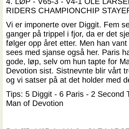
4. LØP - V65-3 - V4-1 OLE LAR
RIDERS CHAMPIONCHIP STAYE
Vi er imponerte over Diggit. Fem se
ganger på trippel i fjor, da er det s
følger opp året etter. Men han vant 
sees med sjanse også her. Paris har
gode, løp, selv om hun tapte for M
Devotion sist. Sistnevnte blir vårt t
og vi satser på at det holder med d
Tips: 5 Diggit - 6 Paris - 2 Second
Man of Devotion