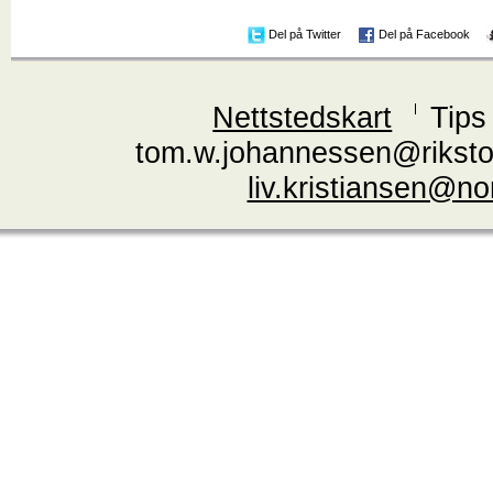
Del på Twitter
Del på Facebook
Nettstedskart
Tips
tom.w.johannessen@riksto
liv.kristiansen@n