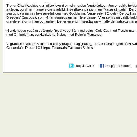
Trener Charli Appleby var full av lovord om sin norske førstejockey. -Jeg er veldig held
av laget, og vi har mange store øyeblikk å se tilbake på sammen. Masar sin seier i Derby 
seg ut, på grunn av hele anledningen med Godolphins første seier i Engelsk Derby. Han 
Breeders’ Cup også, som vi har vunnet sammen flere ganger. Vi er som sagt veldig heldi
gratulerer stort til ham og familien. Det er en enorm prestasjon – måtte det fortsette i lang 
*Buick hadde også et strålende Royal Ascot i år, med seire i Gold Cup med Trawlerman,
med Ombudsman, og Hardwicke Stakes med Rebel’s Romance.
Vi gratulerer William Buick med en ny bragd! I dag (fredag) er han i aksjon igjen på Newm
Cinderella´s Dream i G1-løpet Tattersalls Falmouth Stakes.
Del på Twitter
Del på Facebook