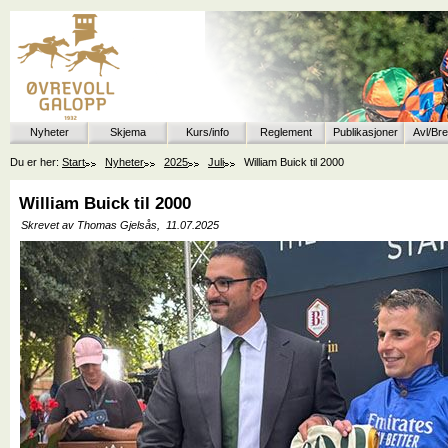
Nyheter
Skjema
Kurs/info
Reglement
Publikasjoner
Avl/Br
Du er her:
Start
Nyheter
2025
Juli
William Buick til 2000
William Buick til 2000
Skrevet av Thomas Gjelsås,
11.07.2025