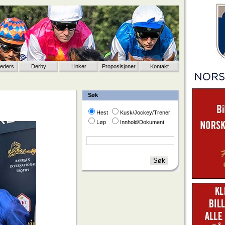
eeders
Derby
Linker
Proposisjoner
Kontakt
Søk
Hest
Kusk/Jockey/Trener
Løp
Innhold/Dokument