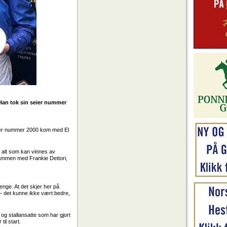
 Han tok sin seier nummer
Seier nummer 2000 kom med El
 alt som kan vinnes av
sammen med Frankie Dettori,
enge. At det skjer her på
– det kunne ikke vært bedre,
e og stallansatte som har gjort
til start.