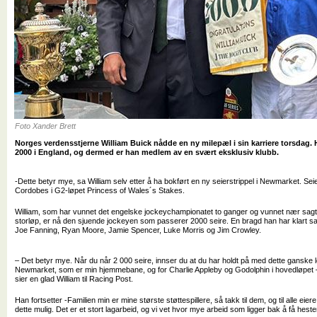
Foto Xander Brett
Norges verdensstjerne William Buick nådde en ny milepæl i sin karriere torsdag.
2000 i England, og dermed er han medlem av en svært eksklusiv klubb.
-Dette betyr mye, sa William selv etter å ha bokført en ny seierstrippel i Newmarket. 
Cordobes i G2-løpet Princess of Wales´s Stakes.
William, som har vunnet det engelske jockeychampionatet to ganger og vunnet nær sagt
storløp, er nå den sjuende jockeyen som passerer 2000 seire. En bragd han har klart 
Joe Fanning, Ryan Moore, Jamie Spencer, Luke Morris og Jim Crowley.
– Det betyr mye. Når du når 2 000 seire, innser du at du har holdt på med dette ganske l
Newmarket, som er min hjemmebane, og for Charlie Appleby og Godolphin i hovedløpet 
sier en glad William til Racing Post.
Han fortsetter -Familien min er mine største støttespillere, så takk til dem, og til alle eier
dette mulig. Det er et stort lagarbeid, og vi vet hvor mye arbeid som ligger bak å få hester 