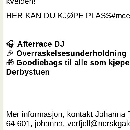
kvelden!
HER KAN DU KJØPE PLASS
#mce
🎧
Afterrace DJ
🎉
Overraskelsesunderholdning
🎁
Goodiebags til alle som kjøpe
Derbystuen
Mer informasjon, kontakt Johanna T
64 601, johanna.tverfjell@norskga