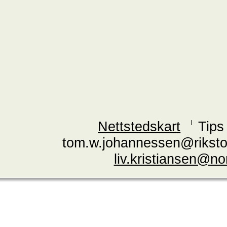
Nettstedskart
Tips
tom.w.johannessen@riksto
liv.kristiansen@n