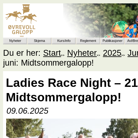
Nyheter
Skjema
Kurs/info
Reglement
Publikasjoner
Avl/Br
Du er her:
Start
Nyheter
2025
Ju
juni: Midtsommergalopp!
Ladies Race Night – 21.
Midtsommergalopp!
09.06.2025