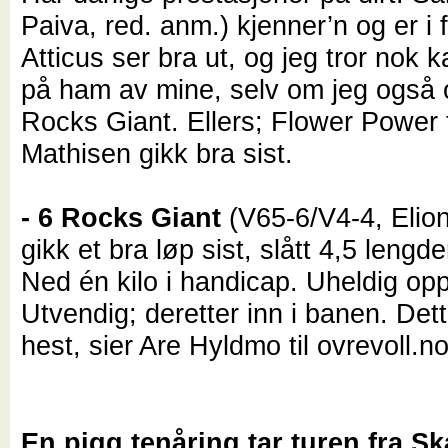
Paiva, red. anm.) kjenner’n og er i 
Atticus ser bra ut, og jeg tror nok 
på ham av mine, selv om jeg også 
Rocks Giant. Ellers; Flower Power t
Mathisen gikk bra sist.
- 6 Rocks Giant
(V65-6/V4-4, Elio
gikk et bra løp sist, slått 4,5 lengde
Ned én kilo i handicap. Uheldig opp
Utvendig; deretter inn i banen. Dett
hest, sier Are Hyldmo til ovrevoll.no
En pigg tenåring tar turen fra S