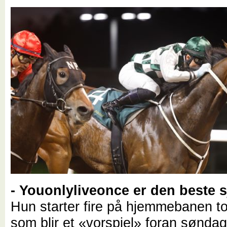
- Youonlyliveonce er den beste 
Hun starter fire på hjemmebanen t
som blir et «vorspiel» foran sønda