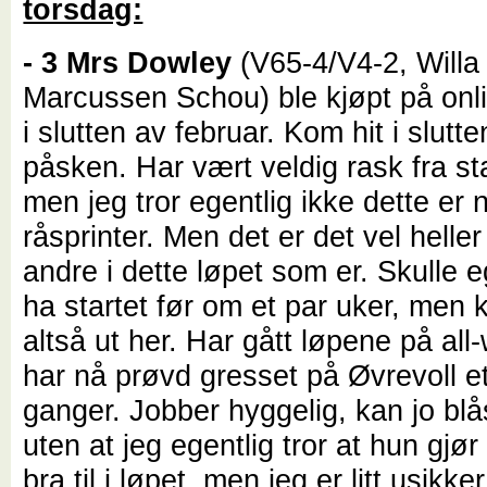
torsdag:
- 3 Mrs Dowley
(V65-4/V4-2, Will
Marcussen Schou) ble kjøpt på onl
i slutten av februar. Kom hit i slutt
påsken. Har vært veldig rask fra sta
men jeg tror egentlig ikke dette er
råsprinter. Men det er det vel helle
andre i dette løpet som er. Skulle e
ha startet før om et par uker, men
altså ut her. Har gått løpene på all
har nå prøvd gresset på Øvrevoll e
ganger. Jobber hyggelig, kan jo bl
uten at jeg egentlig tror at hun gjør
bra til i løpet, men jeg er litt usikke