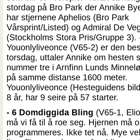
stordag på Bro Park der Annike B
har stjernene Aphelios (Bro Park
Vårsprint/Listed) og Admiral De Ve
(Stockholms Stora Pris/Gruppe 3). 
Youonlyliveonce (V65-2) er den be
torsdag, uttaler Annike om hesten 
nummer tre i Arnfinn Lunds Minnelø
på samme distanse 1600 meter.
Youonlyliveonce (Hesteguidens bild
8 år, har 9 seire på 57 starter.
- 6 Domdiggida Bling
(V65-1, Eli
må vi få til å roe seg. Hjernen må 
programmeres. Ikke tet nå. Mye ve