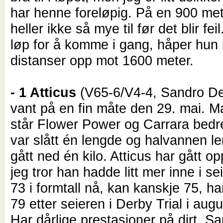
har henne foreløpig. På en 900 met
heller ikke så mye til før det blir fei
løp for å komme i gang, håper hun
distanser opp mot 1600 meter.
- 1 Atticus
(V65-6/V4-4, Sandro De
vant på en fin måte den 29. mai. M
står Flower Power og Carrara bedre 
var slått én lengde og halvannen l
gått ned én kilo. Atticus har gått o
jeg tror han hadde litt mer inne i se
73 i formtall nå, kan kanskje 75, h
79 etter seieren i Derby Trial i augu
Har dårlige prestasjoner på dirt. S