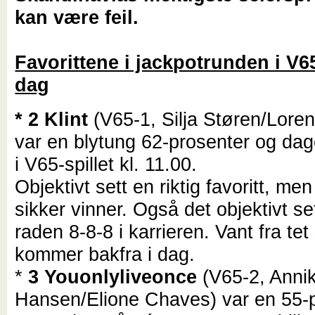
kan være feil.
Favorittene i jackpotrunden i V65 
dag
* 2 Klint
(V65-1, Silja Støren/Lore
var en blytung 62-prosenter og dag
i V65-spillet kl. 11.00.
Objektivt sett en riktig favoritt, me
sikker vinner. Også det objektivt se
raden 8-8-8 i karrieren. Vant fra tet 
kommer bakfra i dag.
*
3 Youonlyliveonce
(V65-2, Anni
Hansen/Elione Chaves) var en 55-p