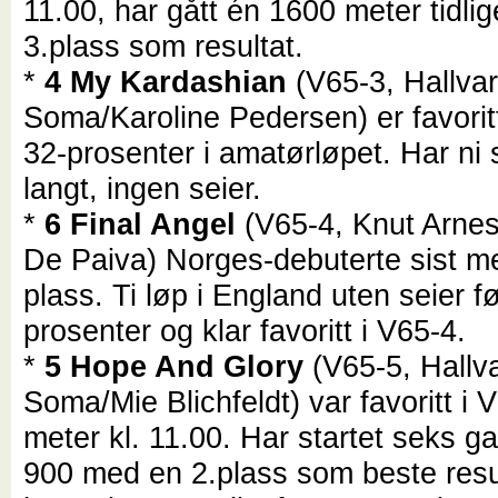
11.00, har gått én 1600 meter tidli
3.plass som resultat.
*
4 My Kardashian
(V65-3, Hallva
Soma/Karoline Pedersen) er favori
32-prosenter i amatørløpet. Har ni 
langt, ingen seier.
*
6 Final Angel
(V65-4, Knut Arne
De Paiva) Norges-debuterte sist me
plass. Ti løp i England uten seier fø
prosenter og klar favoritt i V65-4.
*
5 Hope And Glory
(V65-5, Hallv
Soma/Mie Blichfeldt) var favoritt i 
meter kl. 11.00. Har startet seks g
900 med en 2.plass som beste resu