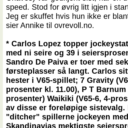
speed. Stod for øvrig litt igjen i star
Jeg er skuffet hvis hun ikke er blant
sier Annike til ovrevoll.no.
* Carlos Lopez topper jockeystat
med ni seire og 39 i seiersprosen
Sandro De Paiva er toer med se
førsteplasser så langt. Carlos sit
hester i V65-spillet; 7 Gravity (V6
prosenter kl. 11.00), P T Barnum 
prosenter) Waikiki (V65-6, 4-pros
av disse er foreløpige sistevalg.
"ditcher" spillerne jockeyen me
Skandinavias mektigste seierspr