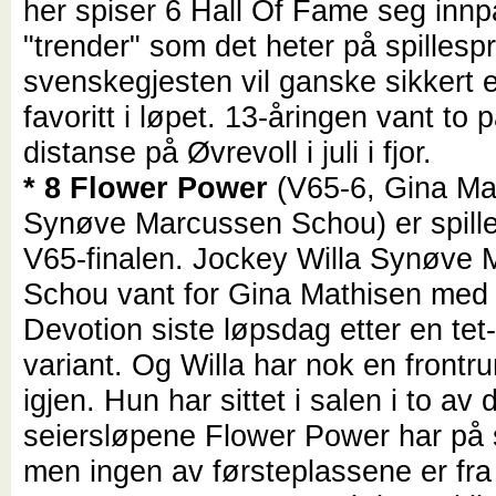
her spiser 6 Hall Of Fame seg innp
"trender" som det heter på spillesp
svenskegjesten vil ganske sikkert
favoritt i løpet. 13-åringen vant t
distanse på Øvrevoll i juli i fjor.
* 8 Flower Power
(V65-6, Gina Mat
Synøve Marcussen Schou) er spillef
V65-finalen. Jockey Willa Synøve
Schou vant for Gina Mathisen med
Devotion siste løpsdag etter en tet-
variant. Og Willa har nok en frontr
igjen. Hun har sittet i salen i to av 
seiersløpene Flower Power har på 
men ingen av førsteplassene er fra