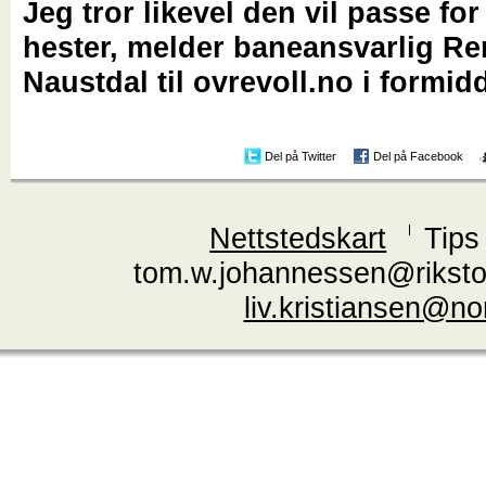
Jeg tror likevel den vil passe for 
hester, melder baneansvarlig Re
Naustdal til ovrevoll.no i formid
Del på Twitter
Del på Facebook
Nettstedskart
Tips
tom.w.johannessen@riksto
liv.kristiansen@n