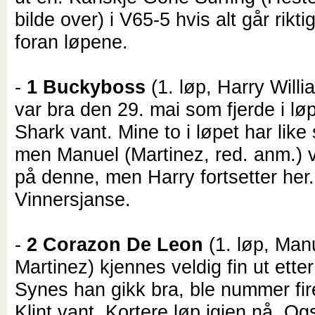
bilde over) i V65-5 hvis alt går riktig
foran løpene.
-
1 Buckyboss
(1. løp, Harry Will
var bra den 29. mai som fjerde i lø
Shark vant. Mine to i løpet har like 
men Manuel (Martinez, red. anm.) vi
på denne, men Harry fortsetter her.
Vinnersjanse.
-
2 Corazon De Leon
(1. løp, Man
Martinez) kjennes veldig fin ut etter
Synes han gikk bra, ble nummer fire
Klint vant. Kortere løp igjen nå. O