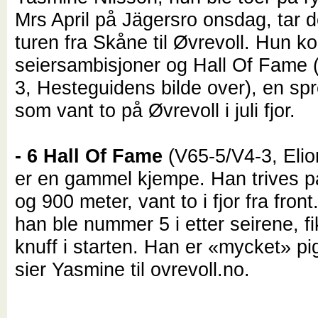
Mrs April på Jägersro onsdag, tar 
turen fra Skåne til Øvrevoll. Hun
seiersambisjoner og Hall Of Fame 
3, Hesteguidens bilde over), en sp
som vant to på Øvrevoll i juli fjor.
- 6 Hall Of Fame
(V65-5/V4-3, Eli
er en gammel kjempe. Han trives p
og 900 meter, vant to i fjor fra front
han ble nummer 5 i etter seirene, f
knuff i starten. Han er «mycket» pi
sier Yasmine til ovrevoll.no.