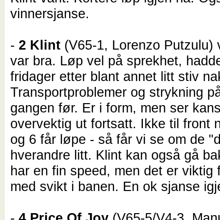
vinnersjanse.
-
2 Klint
(V65-1, Lorenzo Putzulu) v
var bra. Løp vel på sprekhet, hadd
fridager etter blant annet litt stiv n
Transportproblemer og strykning p
gangen før. Er i form, men ser kansk
overvektig ut fortsatt. Ikke til front 
og 6 får løpe - så får vi se om de "
hverandre litt. Klint kan også gå ba
har en fin speed, men det er viktig
med svikt i banen. En ok sjanse i
-
4 Price Of Joy
(V65-5/V4-3, Man