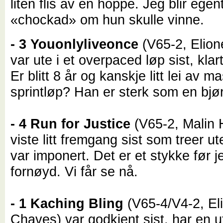
liten flis av en hoppe. Jeg blir egentl
«chockad» om hun skulle vinne.
- 3 Youonlyliveonce
(V65-2, Elio
var ute i et overpaced løp sist, klar
Er blitt 8 år og kanskje litt lei av m
sprintløp? Han er sterk som en bjø
- 4 Run for Justice
(V65-2, Malin 
viste litt fremgang sist som treer ut
var imponert. Det er et stykke før j
fornøyd. Vi får se nå.
- 1 Kaching Bling
(V65-4/V4-2, El
Chaves) var godkjent sist, har en ut