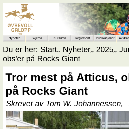
Nyheter
Skjema
Kurs/info
Reglement
Publikasjoner
Avl/Br
Du er her:
Start
Nyheter
2025
Ju
obs'er på Rocks Giant
Tror mest på Atticus, o
på Rocks Giant
Skrevet av Tom W. Johannessen,