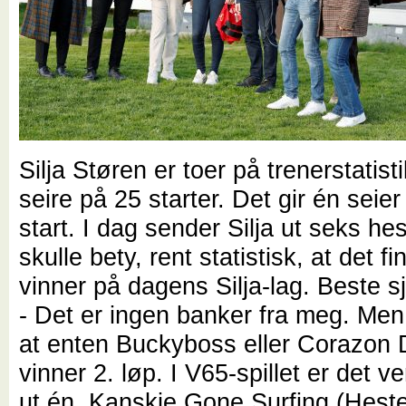
Silja Støren er toer på trenerstatis
seire på 25 starter. Det gir én seie
start. I dag sender Silja ut seks hes
skulle bety, rent statistisk, at det f
vinner på dagens Silja-lag. Beste 
- Det er ingen banker fra meg. Men
at enten Buckyboss eller Corazon
vinner 2. løp. I V65-spillet er det v
ut én. Kanskje Gone Surfing (Hest