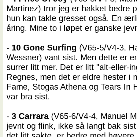
Martinez) tror jeg er hakket bedre p
hun kan takle gresset også. En ærli
åring. Mine to i løpet er ganske jev
-
10 Gone Surfing
(V65-5/V4-3, Ha
Wessner) vant sist. Men dette er e
surrer litt mer. Det er litt "alt-eller-i
Regnes, men det er eldre hester i m
Fame, Stogas Athena og Tears In
var bra sist.
-
3 Carrara
(V65-6/V4-4, Manuel Ma
jevnt og flink, ikke så langt bak sis
det litt sakte, er bedre med høyere