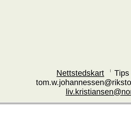
Nettstedskart
Tips
tom.w.johannessen@riksto
liv.kristiansen@n