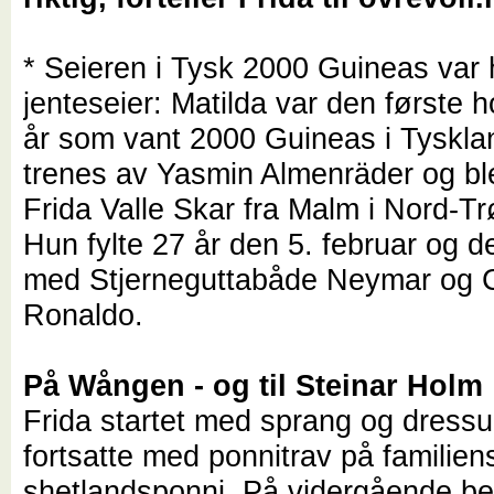
* Seieren i Tysk 2000 Guineas var h
jenteseier: Matilda var den første 
år som vant 2000 Guineas i Tyskla
trenes av Yasmin Almenräder og ble
Frida Valle Skar fra Malm i Nord-T
Hun fylte 27 år den 5. februar og d
med Stjerneguttabåde Neymar og C
Ronaldo.
På Wången - og til Steinar Holm
Frida startet med sprang og dressu
fortsatte med ponnitrav på familien
shetlandsponni. På vidergående b