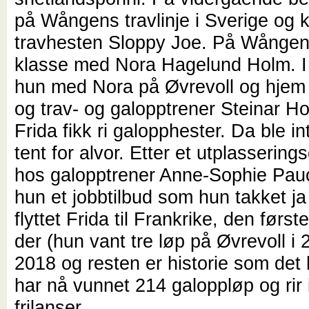
på Wångens travlinje i Sverige og 
travhesten Sloppy Joe. På Wången 
klasse med Nora Hagelund Holm. I 
hun med Nora på Øvrevoll og hjem 
og trav- og galopptrener Steinar H
Frida fikk ri galopphester. Da ble i
tent for alvor. Etter et utplasserin
hos galopptrener Anne-Sophie Pauc
hun et jobbtilbud som hun takket ja 
flyttet Frida til Frankrike, den først
der (hun vant tre løp på Øvrevoll i
2018 og resten er historie som det 
har nå vunnet 214 galoppløp og rir
frilanser.