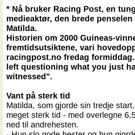
* Nå bruker Racing Post, en tun
medieaktør, den brede penselen
Matilda.
Historien om 2000 Guineas-vinn
fremtidsutsiktene, vari hovedop
racingpost.no fredag formiddag. 
left questioning what you just h
witnessed".
Vant på sterk tid
Matilda, som gjorde sin tredje start
meget sterk tid - med overlegne 6,
ned til andrehesten.
- Hun slo gode hester og hun gjorde