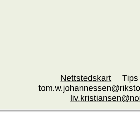
Nettstedskart
Tips
tom.w.johannessen@riksto
liv.kristiansen@n