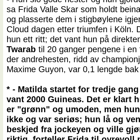
sa Frida Valle Skar som holdt beina
og plasserte dem i stigbøylene igje
Cloud dagen etter triumfen i Köln.
hun ett ritt; det vant hun på direkt
Twarab
til 20 ganger pengene i en t
der andrehesten, ridd av champion
Maxime Guyon, var 0,1 lengde bak 
* - Matilda startet for tredje gan
vant 2000 Guineas. Det er klart h
er "grønn" og umoden, men hun 
ikke og var seriøs; hun lå og ven
beskjed fra jockeyen og ville gjø
riktig, forteller Frida til ovrevoll.