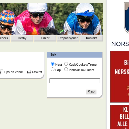
eeders
Derby
Linker
Proposisjoner
Kontakt
Søk
Hest
Kusk/Jockey/Trener
Løp
Innhold/Dokument
Tips en venn!
Utskrift