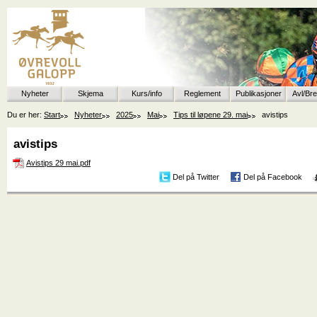
Nyheter
Skjema
Kurs/info
Reglement
Publikasjoner
Avl/Br
Du er her:
Start
Nyheter
2025
Mai
Tips til løpene 29. mai
avistips
avistips
Avistips 29 mai.pdf
Del på Twitter
Del på Facebook