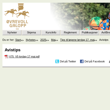
Nyheter
Skjema
Kurs/info
Reglement
Publikasjoner
Avl/Br
Du er her:
Start
Nyheter
2025
Mai
Tips til løpene lørdag 17. mai
Avistips
Avistips
V75_V5 lordag 17 mai.pdf
Del på Twitter
Del på Facebook