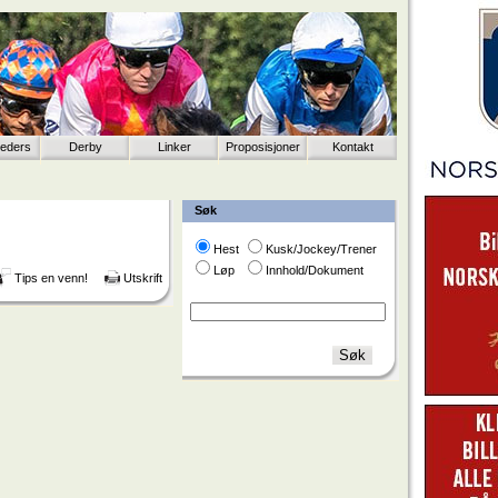
eeders
Derby
Linker
Proposisjoner
Kontakt
Søk
Hest
Kusk/Jockey/Trener
Løp
Innhold/Dokument
Tips en venn!
Utskrift