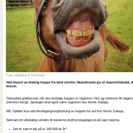
Foto Jannicke S Thoresen
Ved import av drektig hoppe fra land utenfor Skandinavia gis et importtilskudd, det
kroner.
Tilskuddet godkjennes når den drektige hoppen er registrert i NG og minimum 90 dagers 
ankomst Norge. Spranget skal også være registrert hos Norsk Galopp.
NB. Gjelder kun ved førstegangsregistrering av hoppen for avl hos Norsk Galopp..
Søknad om utbetaling sendes til
marianne.ek@norskgalopp.no
på eget skjema.
Det er satt et tak på kr 160.000 pr år*.