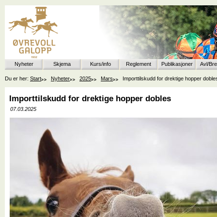
Nyheter
Skjema
Kurs/info
Reglement
Publikasjoner
Avl/Br
Du er her:
Start
Nyheter
2025
Mars
Importtilskudd for drektige hopper doble
Importtilskudd for drektige hopper dobles
07.03.2025