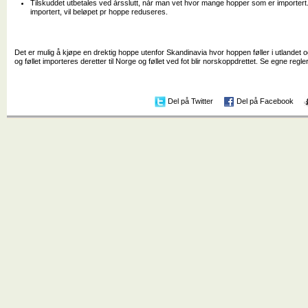
Tilskuddet utbetales ved årsslutt, når man vet hvor mange hopper som er importert.
importert, vil beløpet pr hoppe reduseres.
Det er mulig å kjøpe en drektig hoppe utenfor Skandinavia hvor hoppen føller i utlandet
og føllet importeres deretter til Norge og føllet ved fot blir norskoppdrettet. Se egne regler
Del på Twitter
Del på Facebook