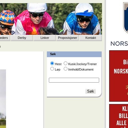
eeders
Derby
Linker
Proposisjoner
Kontakt
s
Søk
Hest
Kusk/Jockey/Trener
Løp
Innhold/Dokument