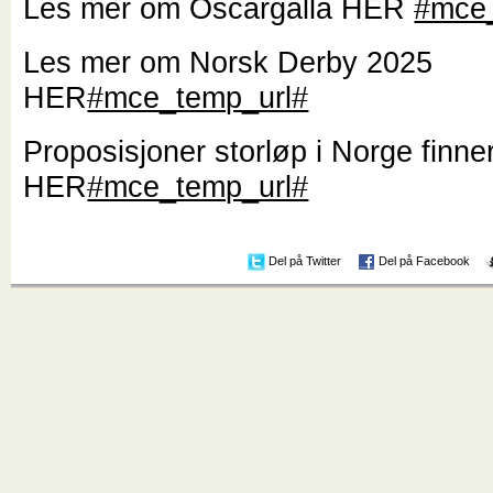
Les mer om Oscargalla HER
#mce
Les mer om Norsk Derby 2025
HER
#mce_temp_url#
Proposisjoner storløp i Norge finne
HER
#mce_temp_url#
Del på Twitter
Del på Facebook