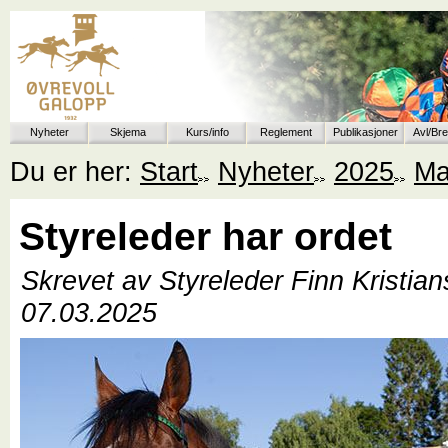
Nyheter
Skjema
Kurs/info
Reglement
Publikasjoner
Avl/Br
Du er her:
Start
Nyheter
2025
Ma
Styreleder har ordet
Skrevet av Styreleder Finn Kristia
07.03.2025