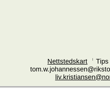
Nettstedskart
Tips
tom.w.johannessen@riksto
liv.kristiansen@n