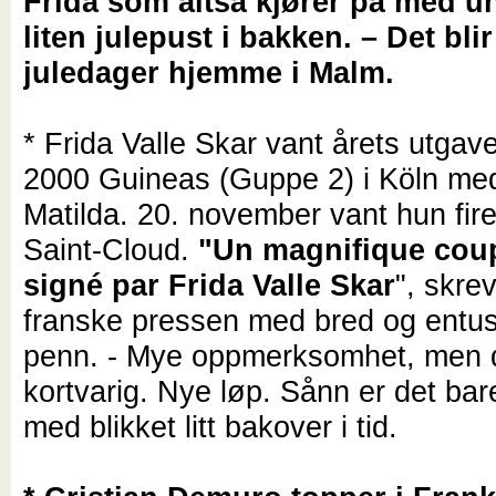
Frida som altså kjører på med u
liten julepust i bakken. – Det blir
juledager hjemme i Malm.
* Frida Valle Skar vant årets utgav
2000 Guineas (Guppe 2) i Köln me
Matilda. 20. november vant hun fir
Saint-Cloud.
"
Un magnifique cou
signé par Frida Valle Skar
", skre
franske pressen med bred og entus
penn. - Mye oppmerksomhet, men d
kortvarig. Nye løp. Sånn er det bare
med blikket litt bakover i tid.