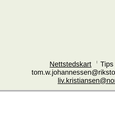
Nettstedskart
Tips
tom.w.johannessen@riksto
liv.kristiansen@n