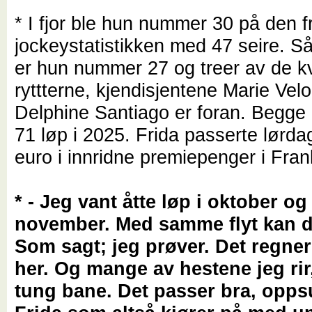
* I fjor ble hun nummer 30 på den 
jockeystatistikken med 47 seire. Så 
er hun nummer 27 og treer av de k
ryttterne, kjendisjentene Marie Vel
Delphine Santiago er foran. Begge
71 løp i 2025. Frida passerte lørdag
euro i innridne premiepenger i Frank
* - Jeg vant åtte løp i oktober og
november. Med samme flyt kan de
Som sagt; jeg prøver. Det regne
her. Og mange av hestene jeg rir
tung bane. Det passer bra, opp