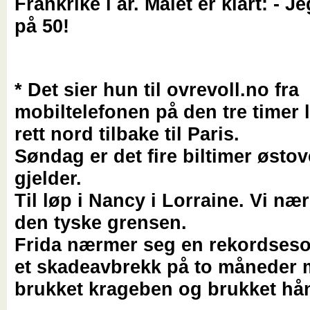
Frankrike i år. Målet er klart: - J
på 50!
* Det sier hun til ovrevoll.no fra
mobiltelefonen på den tre timer 
rett nord tilbake til Paris.
Søndag er det fire biltimer østo
gjelder.
Til løp i Nancy i Lorraine. Vi n
den tyske grensen.
Frida nærmer seg en rekordseso
et skadeavbrekk på to måneder
brukket krageben og brukket hå