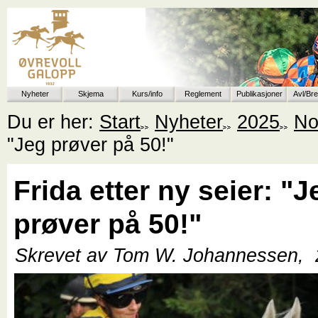
Nyheter
Skjema
Kurs/info
Reglement
Publikasjoner
Avl/Br
Du er her:
Start
Nyheter
2025
No
"Jeg prøver på 50!"
Frida etter ny seier: "J
prøver på 50!"
Skrevet av Tom W. Johannessen,