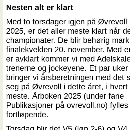
Nesten alt er klart
Med to torsdager igjen på Øvrevoll
2025, er det aller meste klart når de
championater. De blir behørig mark
finalekvelden 20. november. Med e
er avklart kommer vi med Adelskal
trenerne og jockeyene. Et par uker 
bringer vi årsberetningen med det 
seg på Øvrevoll i dette året, i hvert f
meste. Årboken 2025 (under fane
Publikasjoner på ovrevoll.no) fylle
fortløpende.
Torsdag blir det V5 (løp 2-6) og V4 