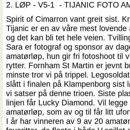
2. LØP - V5-1 - TIJANIC FOTO
Spirit of Cimarron vant greit sist. Kr
Tijanic er en av våre mest lovende
og det kan bli tet hele veien. Tvilli
Sara er fotograf og sponsor av da
amatørløp, hun gir fri fotoshoot til
rytter. Fornham St Martin er jevnt br
minste tror vi på trippel. Legosolda
slått i finalen på Klampenborg sist
vi satser på denne trioen. Siste pl
linjen får Lucky Diamond. Vil legge t
amatørløp, som av og til får litt ufort
I år har vinneren av 9 av 20 amatø