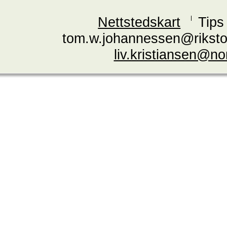
Nettstedskart
Tips
tom.w.johannessen@riksto
liv.kristiansen@n