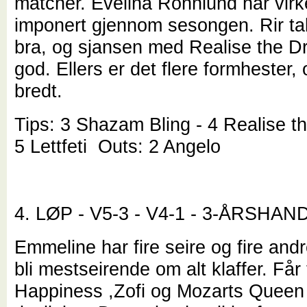
matcher. Evelina Rönnlund har virk
imponert gjennom sesongen. Rir tak
bra, og sjansen med Realise the D
god. Ellers er det flere formhester,
bredt.
Tips: 3 Shazam Bling - 4 Realise t
5 Lettfeti Outs: 2 Angelo
4. LØP - V5-3 - V4-1 - 3-ÅRSHA
Emmeline har fire seire og fire andr
bli mestseirende om alt klaffer. Får 
Happiness ,Zofi og Mozarts Queen f