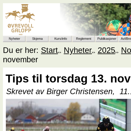
Nyheter
Skjema
Kurs/info
Reglement
Publikasjoner
Avl/Br
Du er her:
Start
Nyheter
2025
No
november
Tips til torsdag 13. n
Skrevet av Birger Christensen,
11