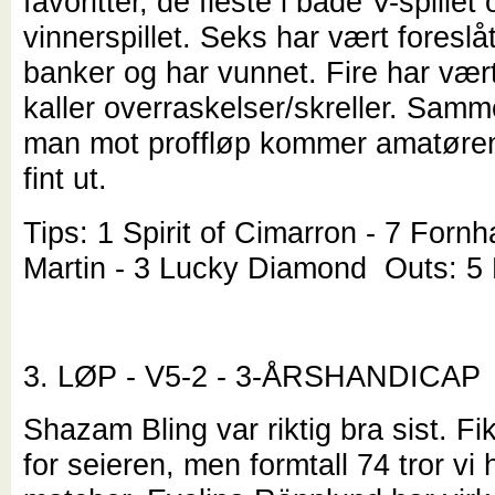
favoritter, de fleste i både V-spillet 
vinnerspillet. Seks har vært foreslå
banker og har vunnet. Fire har vær
kaller
overraskelser
/skreller. Samm
man mot proffløp kommer amatøren
fint ut.
Tips: 1 Spirit of Cimarron - 7 Forn
Martin - 3 Lucky Diamond Outs: 5
3. LØP - V5-2 - 3-ÅRSHANDICAP
Shazam Bling var riktig bra sist. Fik
for seieren, men formtall 74 tror vi