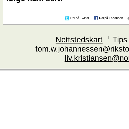
Del på Twitter
Del på Facebook
Nettstedskart
Tips
tom.w.johannessen@riksto
liv.kristiansen@n