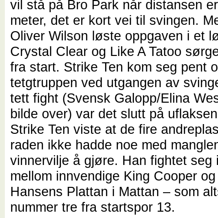
vil stå på Bro Park når distansen e
meter, det er kort vei til svingen. 
Oliver Wilson løste oppgaven i et l
Crystal Clear og Like A Tatoo sørg
fra start. Strike Ten kom seg pent 
tetgtruppen ved utgangen av sving
tett fight (Svensk Galopp/Elina Wes
bilde over) var det slutt på uflaksen
Strike Ten viste at de fire andrepla
raden ikke hadde noe med mangle
vinnervilje å gjøre. Han fightet seg i
mellom innvendige King Cooper og
Hansens Plattan i Mattan – som alt
nummer tre fra startspor 13.