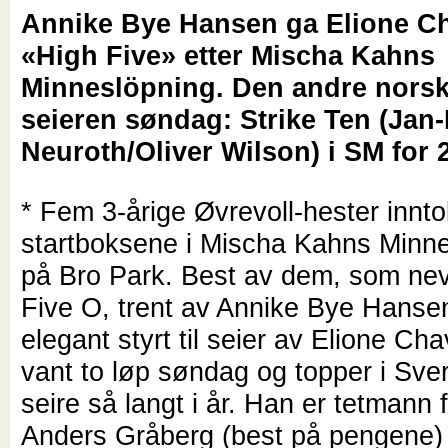
Annike Bye Hansen ga Elione C
«High Five» etter Mischa Kahns
Minneslöpning. Den andre norsk
seieren søndag: Strike Ten (Jan-
Neuroth/Oliver Wilson) i SM for 2
* Fem 3-årige Øvrevoll-hester innt
startboksene i Mischa Kahns Minn
på Bro Park. Best av dem, som nev
Five O, trent av Annike Bye Hanse
elegant styrt til seier av Elione C
vant to løp søndag og topper i Sve
seire så langt i år. Han er tetmann 
Anders Gråberg (best på pengene)