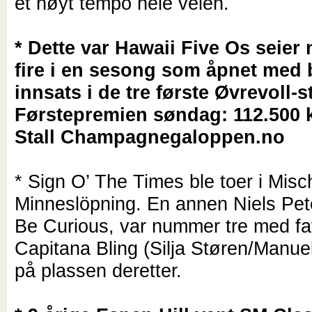
et høyt tempo hele veien.
* Dette var Hawaii Five Os seie
fire i en sesong som åpnet med 
innsats i de tre første Øvrevoll-s
Førstepremien søndag: 112.500 k
Stall Champagnegaloppen.no
* Sign O’ The Times ble toer i Mis
Minneslöpning. En annen Niels Pet
Be Curious, var nummer tre med fa
Capitana Bling (Silja Støren/Manue
på plassen deretter.