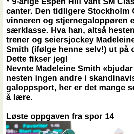
* 9-årige Espen Hill vant SM Clas
canter. Den tidligere Stockholm
vinneren og stjernegaloppøren e
særklasse. Hva han, altså hesten,
trener og seiersjockey Madelein
Smith (ifølge henne selv!) ut på 
Dette fikser jeg!
Nevnte Madeleine Smith «bjuda
nesten ingen andre i skandinavi
galoppsport, her er det mange so
å lære.
Løste oppgaven fra spor 14