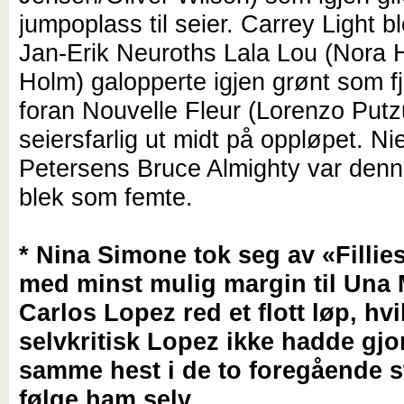
jumpoplass til seier. Carrey Light bl
Jan-Erik Neuroths Lala Lou (Nora
Holm) galopperte igjen grønt som f
foran Nouvelle Fleur (Lorenzo Put
seiersfarlig ut midt på oppløpet. Ni
Petersens Bruce Almighty var den
blek som femte.
* Nina Simone tok seg av «Fillie
med minst mulig margin til Una 
Carlos Lopez red et flott løp, hvi
selvkritisk Lopez ikke hadde gjo
samme hest i de to foregående st
følge ham selv.