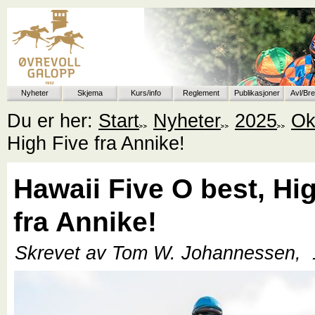
Nyheter
Skjema
Kurs/info
Reglement
Publikasjoner
Avl/Br
Du er her:
Start
Nyheter
2025
Ok
High Five fra Annike!
Hawaii Five O best, Hi
fra Annike!
Skrevet av Tom W. Johannessen,