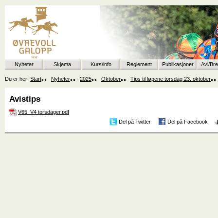
Nyheter
Skjema
Kurs/info
Reglement
Publikasjoner
Avl/Br
Du er her:
Start
Nyheter
2025
Oktober
Tips til løpene torsdag 23. oktober
Avistips
V65_V4 torsdager.pdf
Del på Twitter
Del på Facebook