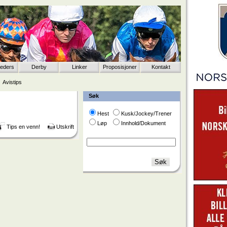
eeders
Derby
Linker
Proposisjoner
Kontakt
Avistips
Søk
Hest
Kusk/Jockey/Trener
Løp
Innhold/Dokument
Tips en venn!
Utskrift