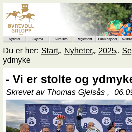
Nyheter
Skjema
Kurs/info
Reglement
Publikasjoner
Avl/Br
Du er her:
Start
Nyheter
2025
Se
ydmyke
- Vi er stolte og ydmyk
Skrevet av Thomas Gjelsås ,
06.0