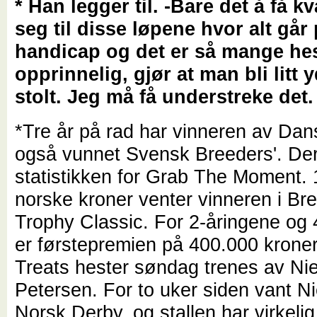
* Han legger til. -Bare det å få kv
seg til disse løpene hvor alt går
handicap og det er så mange he
opprinnelig, gjør at man bli litt
stolt. Jeg må få understreke det.
*Tre år på rad har vinneren av Da
også vunnet Svensk Breeders'. De
statistikken for Grab The Moment. 1
norske kroner venter vinneren i Br
Trophy Classic. For 2-åringene og 
er førstepremien på 400.000 kroner.
Treats hester søndag trenes av Nie
Petersen. For to uker siden vant N
Norsk Derby, og stallen har virkelig